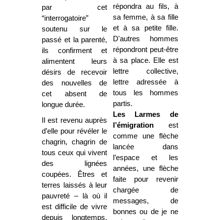
répondra au fils, à
par cet
sa femme, à sa fille
“interrogatoire”
et à sa petite fille.
soutenu sur le
D'autres hommes
passé et la parenté,
répondront peut-être
ils confirment et
à sa place. Elle est
alimentent leurs
lettre collective,
désirs de recevoir
lettre adressée à
des nouvelles de
tous les hommes
cet absent de
partis.
longue durée.
Les Larmes de
Il est revenu auprès
l’émigration
est
d’elle pour révéler le
comme une flèche
chagrin, chagrin de
lancée dans
tous ceux qui vivent
l’espace et les
des lignées
années, une flèche
coupées. Êtres et
faite pour revenir
terres laissés à leur
chargée de
pauvreté – là où il
messages, de
est difficile de vivre
bonnes ou de je ne
depuis longtemps.