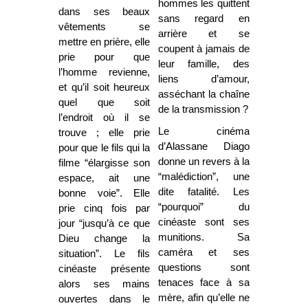
hommes les quittent
dans ses beaux
sans regard en
vêtements se
arrière et se
mettre en prière, elle
coupent à jamais de
prie pour que
leur famille, des
l’homme revienne,
liens d’amour,
et qu’il soit heureux
asséchant la chaîne
quel que soit
de la transmission ?
l’endroit où il se
Le cinéma
trouve ; elle prie
d’Alassane Diago
pour que le fils qui la
donne un revers à la
filme “élargisse son
“malédiction”, une
espace, ait une
dite fatalité. Les
bonne voie”. Elle
“pourquoi” du
prie cinq fois par
cinéaste sont ses
jour “jusqu’à ce que
munitions. Sa
Dieu change la
caméra et ses
situation”. Le fils
questions sont
cinéaste présente
tenaces face à sa
alors ses mains
mère, afin qu’elle ne
ouvertes dans le