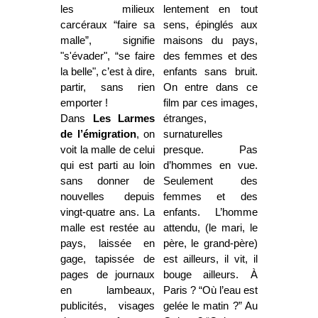
les milieux
lentement en tout
carcéraux “faire sa
sens, épinglés aux
malle”, signifie
maisons du pays,
"s'évader", “se faire
des femmes et des
la belle", c’est à dire,
enfants sans bruit.
partir, sans rien
On entre dans ce
emporter !
film par ces images,
Dans
Les Larmes
étranges,
de l’émigration
, on
surnaturelles
voit la malle de celui
presque. Pas
qui est parti au loin
d’hommes en vue.
sans donner de
Seulement des
nouvelles depuis
femmes et des
vingt-quatre ans. La
enfants. L’homme
malle est restée au
attendu, (le mari, le
pays, laissée en
père, le grand-père)
gage, tapissée de
est ailleurs, il vit, il
pages de journaux
bouge ailleurs. À
en lambeaux,
Paris ? “Où l’eau est
publicités, visages
gelée le matin ?” Au