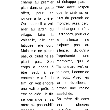
lui échappe pas. Il
champ au premier
filme avec l’espoir
plan, dans un geste
que le cinéma, en
offert, pour se
plus du pouvoir de
joindre à la prière.
montrer, aura celui
Ou encore il la voit
de changer le réel.
aller au jardin du
Et d’abord, pour que
village, faire la
le silence ne
vaisselle, elle est
s’ajoute pas au
fatiguée, elle dort.
silence. Il dit qu’il a
Mais elle ne pleure
“représenté une
pas, ou plutôt ne se
mémoire”, qu’il a
plaint pas. Son
“fait une archive”, en
corps a appris à
tout cas, il donne de
être seul, à se
la voix. Avec les
contenir. A la fin du
larmes réveillées, il
film, on voit encore
arrose une racine
une valise prête à
asséchée.
être bouclée : le fils
Sa mère dit dans
se demande si sa
ses phrases
mère n’a pas oublié
extirpées au