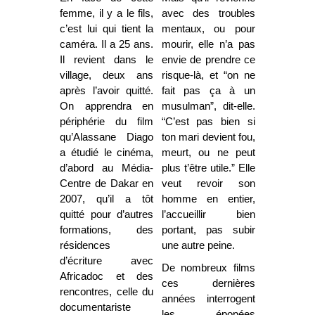
femme, il y a le fils,
avec des troubles
c’est lui qui tient la
mentaux, ou pour
caméra. Il a 25 ans.
mourir, elle n’a pas
Il revient dans le
envie de prendre ce
village, deux ans
risque-là, et “on ne
après l’avoir quitté.
fait pas ça à un
On apprendra en
musulman”, dit-elle.
périphérie du film
“C’est pas bien si
qu’Alassane Diago
ton mari devient fou,
a étudié le cinéma,
meurt, ou ne peut
d’abord au Média-
plus t’être utile.” Elle
Centre de Dakar en
veut revoir son
2007, qu’il a tôt
homme en entier,
quitté pour d’autres
l’accueillir bien
formations, des
portant, pas subir
résidences
une autre peine.
d’écriture avec
De nombreux films
Africadoc et des
ces dernières
rencontres, celle du
années interrogent
documentariste
les épopées