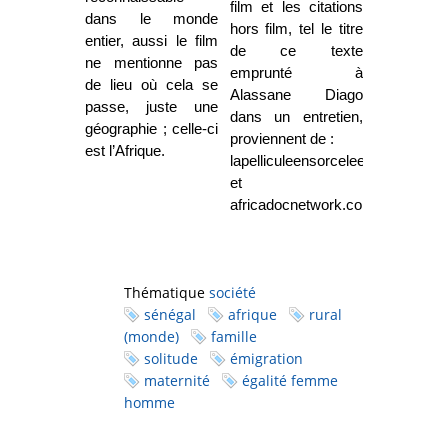
film et les citations
dans le monde
hors film, tel le titre
entier, aussi le film
de ce texte
ne mentionne pas
emprunté à
de lieu où cela se
Alassane Diago
passe, juste une
dans un entretien,
géographie ; celle-ci
proviennent de :
est l’Afrique.
lapelliculeensorcelee.org
et
africadocnetwork.com.
Thématique
société
sénégal
afrique
rural
(monde)
famille
solitude
émigration
maternité
égalité femme
homme