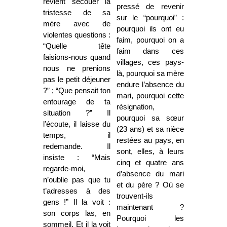
revient secouer la
pressé de revenir
tristesse de sa
sur le “pourquoi” :
mère avec de
pourquoi ils ont eu
violentes questions :
faim, pourquoi on a
“Quelle tête
faim dans ces
faisions-nous quand
villages, ces pays-
nous ne prenions
là, pourquoi sa mère
pas le petit déjeuner
endure l’absence du
?” ; “Que pensait ton
mari, pourquoi cette
entourage de ta
résignation,
situation ?” Il
pourquoi sa sœur
l’écoute, il laisse du
(23 ans) et sa nièce
temps, il
restées au pays, en
redemande. Il
sont, elles, à leurs
insiste : “Mais
cinq et quatre ans
regarde-moi,
d’absence du mari
n’oublie pas que tu
et du père ? Où se
t’adresses à des
trouvent-ils
gens !” Il la voit :
maintenant ?
son corps las, en
Pourquoi les
sommeil. Et il la voit