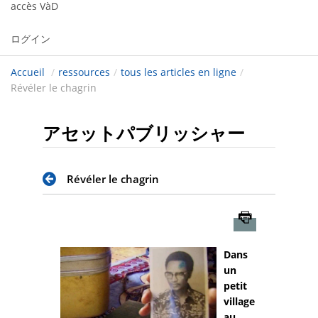
accès VàD
ログイン
Accueil
/
ressources
/
tous les articles en ligne
/
Révéler le chagrin
アセットパブリッシャー
Révéler le chagrin
Imprimer
Dans
un
petit
village
au