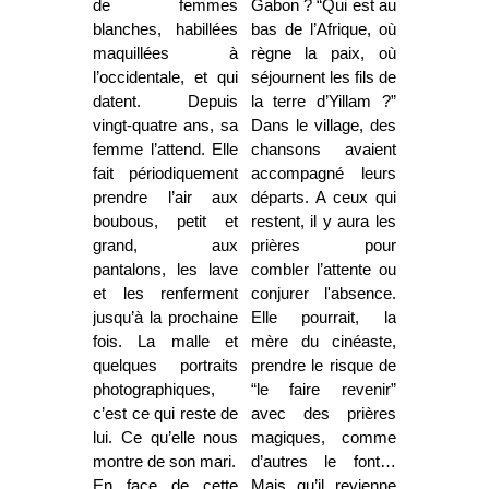
de femmes
Gabon ? “Qui est au
blanches, habillées
bas de l’Afrique, où
maquillées à
règne la paix, où
l’occidentale, et qui
séjournent les fils de
datent. Depuis
la terre d’Yillam ?”
vingt-quatre ans, sa
Dans le village, des
femme l’attend. Elle
chansons avaient
fait périodiquement
accompagné leurs
prendre l’air aux
départs. A ceux qui
boubous, petit et
restent, il y aura les
grand, aux
prières pour
pantalons, les lave
combler l’attente ou
et les renferment
conjurer l'absence.
jusqu’à la prochaine
Elle pourrait, la
fois. La malle et
mère du cinéaste,
quelques portraits
prendre le risque de
photographiques,
“le faire revenir”
c’est ce qui reste de
avec des prières
lui. Ce qu’elle nous
magiques, comme
montre de son mari.
d’autres le font…
En face de cette
Mais qu’il revienne