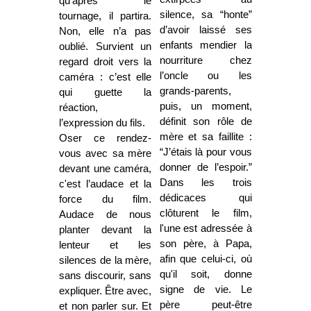
qu'après le
silence, sa “honte”
tournage, il partira.
d’avoir laissé ses
Non, elle n’a pas
enfants mendier la
oublié. Survient un
nourriture chez
regard droit vers la
l’oncle ou les
caméra : c’est elle
grands-parents,
qui guette la
puis, un moment,
réaction,
définit son rôle de
l’expression du fils.
mère et sa faillite :
Oser ce rendez-
“J’étais là pour vous
vous avec sa mère
donner de l’espoir.”
devant une caméra,
Dans les trois
c'est l’audace et la
dédicaces qui
force du film.
clôturent le film,
Audace de nous
l'une est adressée à
planter devant la
son père, à Papa,
lenteur et les
afin que celui-ci, où
silences de la mère,
qu'il soit, donne
sans discourir, sans
signe de vie. Le
expliquer. Être avec,
père peut-être
et non parler sur. Et