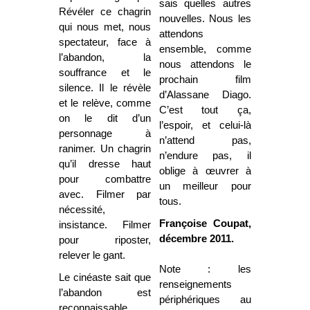
sais quelles autres
Révéler ce chagrin
nouvelles. Nous les
qui nous met, nous
attendons
spectateur, face à
ensemble
, c
omme
l’abandon, la
nous attendons le
souffrance et le
prochain film
silence. Il le révèle
d’Alassane Diago.
et le relève, comme
C’est tout ça,
on le dit d’un
l’espoir, et celui-là
personnage à
n’attend pas,
ranimer. Un chagrin
n’endure pas, il
qu’il dresse haut
oblige à œuvrer à
pour combattre
un meilleur pour
avec. Filmer par
tous.
nécessité,
Françoise Coupat,
insistance. Filmer
décembre 2011.
pour riposter,
relever le gant.
Note : les
Le cinéaste sait que
renseignements
l’abandon est
périphériques au
reconnaissable