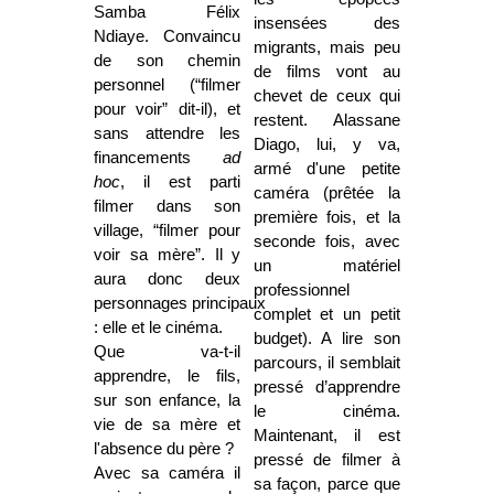
Samba Félix
insensées des
Ndiaye. Convaincu
migrants, mais peu
de son chemin
de films vont au
personnel (“filmer
chevet de ceux qui
pour voir” dit-il), et
restent. Alassane
sans attendre les
Diago, lui, y va,
financements
ad
armé d'une petite
hoc
, il est parti
caméra (prêtée la
filmer dans son
première fois, et la
village, “filmer pour
seconde fois, avec
voir sa mère”. Il y
un matériel
aura donc deux
professionnel
personnages principaux
complet et un petit
: elle et le cinéma.
budget). A lire son
Que va-t-il
parcours, il semblait
apprendre, le fils,
pressé d’apprendre
sur son enfance, la
le cinéma.
vie de sa mère et
Maintenant, il est
l'absence du père ?
pressé de filmer à
Avec sa caméra il
sa façon, parce que