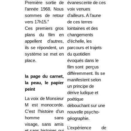
Première sortie de
évanescente de ces
l’année 1968. Nous
voix venues
sommes de retour
d’ailleurs. A l’aune
vers 17h15.”
de ces terres
Ces premiers gros
lointaines et des
plans du film en
changements
appellent d’autres,
d’échelle, les
ils se répondent, un
parcours et trajets
système se met en
du quotidien
place.
évoqués dans le
film sont perçus
différemment. Ils se
la page du carnet,
manifestent selon
la peau, le papier
un principe de
peint
dérive ludique et
La voix de Monsieur
poétique
M est monocorde.
débouchant sur une
C’est l’histoire d’un
nouvelle psycho-
homme sans
géographie.
visage, sans amis
L’expérience de
et sans histoires qui