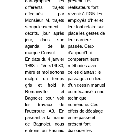
cartographier les
présent. Les
différents trajets
réalisateurs font
effectués par
revenir à l’IGN les
Monsieur M, trajets
employés d’hier et
scrupuleusement
leur font refaire sur
décrits, jour après
place les gestes de
jour, dans son
leur carrière
agenda de la
passée. Ceux
marque Consul.
d’aujourd’hui
En date du 4 janvier
comparent leurs
1968 : “Vers14h30,
méthodes avec
mère et moi sortons
celles d’antan : le
malgré un temps
passage a eu lieu
gris et froid à
d’un dessin manuel
Romainville et
ou mécanisé à une
Bagnolet pour voir
technique
les travaux de
numérique. Ces
l’autoroute A3. En
effets de décalage
passant à la mairie
entre passé et
de Bagnolet, nous
présent font
entrons au Prisunic
dialoguer les