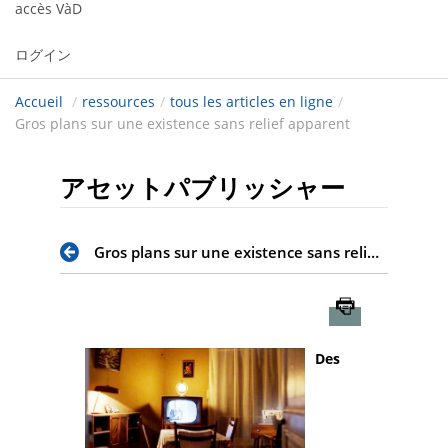
accès VàD
ログイン
Accueil
/
ressources
/
tous les articles en ligne
/
Gros plans sur une existence sans relief apparent
アセットパブリッシャー
Gros plans sur une existence sans relief apparent
Imprimer
Des