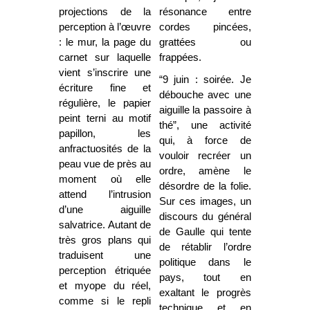
projections de la
résonance entre
perception à l’œuvre
cordes pincées,
: le mur, la page du
grattées ou
carnet sur laquelle
frappées.
vient s’inscrire une
“9 juin : soirée. Je
écriture fine et
débouche avec une
régulière, le papier
aiguille la passoire à
peint terni au motif
thé”, une activité
papillon, les
qui, à force de
anfractuosités de la
vouloir recréer un
peau vue de près au
ordre, amène le
moment où elle
désordre de la folie.
attend l’intrusion
Sur ces images, un
d’une aiguille
discours du général
salvatrice. Autant de
de Gaulle qui tente
très gros plans qui
de rétablir l’ordre
traduisent une
politique dans le
perception étriquée
pays, tout en
et myope du réel,
exaltant le progrès
comme si le repli
technique et en