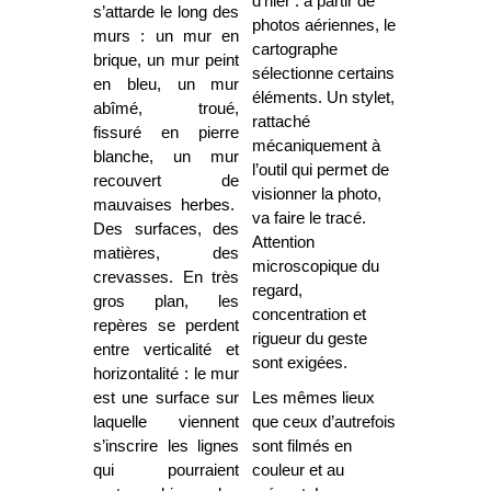
d’hier : à partir de
s’attarde le long des
photos aériennes, le
murs : un mur en
cartographe
brique, un mur peint
sélectionne certains
en bleu, un mur
éléments. Un stylet,
abîmé, troué,
rattaché
fissuré en pierre
mécaniquement à
blanche, un mur
l’outil qui permet de
recouvert de
visionner la photo,
mauvaises herbes.
va faire le tracé.
Des surfaces, des
Attention
matières, des
microscopique du
crevasses. En très
regard,
gros plan, les
concentration et
repères se perdent
rigueur du geste
entre verticalité et
sont exigées.
horizontalité : le mur
est une surface sur
Les mêmes lieux
laquelle viennent
que ceux d’autrefois
s’inscrire les lignes
sont filmés en
qui pourraient
couleur et au