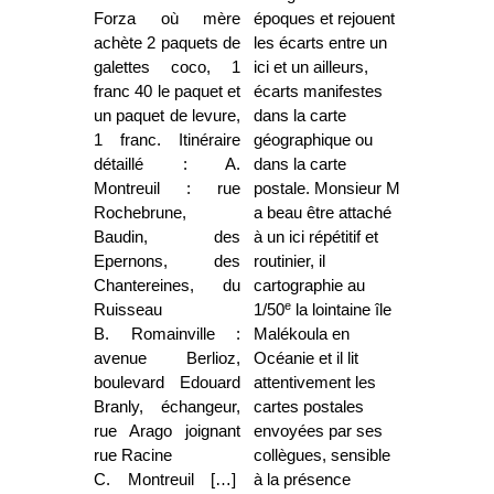
Forza où mère
époques et rejouent
achète 2 paquets de
les écarts entre un
galettes coco, 1
ici et un ailleurs,
franc 40 le paquet et
écarts manifestes
un paquet de levure,
dans la carte
1 franc. Itinéraire
géographique ou
détaillé : A.
dans la carte
Montreuil : rue
postale. Monsieur M
Rochebrune,
a beau être attaché
Baudin, des
à un ici répétitif et
Epernons, des
routinier, il
Chantereines, du
cartographie au
e
Ruisseau
1/50
la lointaine île
B. Romainville :
Malékoula en
avenue Berlioz,
Océanie et il lit
boulevard Edouard
attentivement les
Branly, échangeur,
cartes postales
rue Arago joignant
envoyées par ses
rue Racine
collègues, sensible
C. Montreuil […]
à la présence