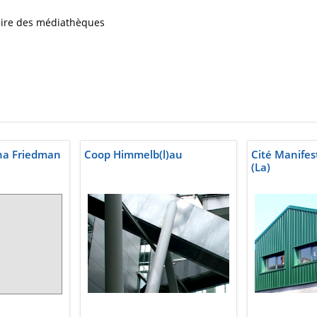
iaire des médiathèques
ona Friedman
Coop Himmelb(l)au
Cité Manife
(La)