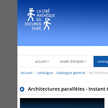
Pular para o conteúdo
accueil
mode d'emploi
catalo
Accueil
/
catalogue
/
catalogue général
/
Architecture
Architectures parallèles - Instant 