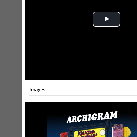
Play
Video
Images