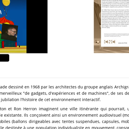
made dessiné en 1968 par les architectes du groupe anglais Archig
 merveilleux "de gadgets, d'expériences et de machines", de ses de
ubilation l'histoire de cet environnement interactif.
on et Ron Herron imaginent une ville itinérante qui pourrait,
e existante. Ils conçoivent ainsi un environnement audiovisuel (mo
biles (ballons dirigeables avec tentes suspendues, capsules, mo
 ville destinée à une population individualiste en mouvement, cons