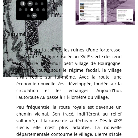
Résumé
Au loin, sur la colline, les ruines d'une forteresse.
e
Une route rectiligne tracée au XVII
siècle descend
sur Bierre-lès-Semur, petit village de Bourgogne.
Avant la route, sous le régime féodal, le village
vivait replié sur lui-même. Avec la route, une
économie nouvelle s'est développée, fondée sur la
circulation et les échanges. Aujourd'hui,
l'autoroute A6 passe à 1 kilomètre du village.
Peu fréquentée, la route royale est devenue un
chemin vicinal. Son tracé, indifférent au relief
e
vallonné, est la cause de sa déchéance. Dès le XIX
siècle, elle n'est plus adaptée. La nouvelle
départementale contourne le village. Bierre s'isole