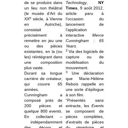
de se produire dans
Technology
,
NY
un lieu non théâtral
Times
, 9 août 2012,
(
le musée d’Art du
article paru à
e
XX
siècle, à Vienne
l’occasion du
en Autriche)
,
lancement de
consistait
l’application
précisément à
interactive
Merce
remettre en jeu une
Cunningham : 65
ou
des pièces
Years
.
2
existantes, en la (ou
Via des logiciels de
les) réintégrant dans
capture ou de
une composition
modélisation du
plus vaste.
mouvement.
3
Durant sa longue
Une déclaration
carrière de créateur,
que Marie-Hélène
qui couvre 65
Rebois rappelle en
années,
une sorte d’épilogue
Cunningham a
à son film.
composé près de
“Présentés sans
200 pièces et
entracte, les
Events
quelque 800
events
.
se composent de
En collectant –
pièces complètes,
indépendamment
d’extraits de pièces
des décors et
du répertoire et