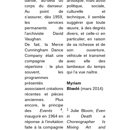
danse, au-delà du
artistique, mais aussi
corps du danseur.
politique, sociale,
Au point de
culturelle et
s’assurer, dès 1959,
technique, il semble
les services
suggérer que toute
permanents de
œuvre, à des degrés
l’archiviste David
divers, et celle-ci en
Vaughan.
particulier, en raison
De fait, la Merce
de sa richesse et de
Cunningham Dance
son ouverture,
Company était une
véhicule et transmet
compagnie de
avec elle des
répertoire : le plus
lambeaux du temps
souvent, les
qui l’a vue naître.
programmes
présentés
Myriam
associaient créations
Blœdé
(mars 2014)
récentes et pièces
anciennes. Plus
encore, le principe
4
1
des
Events
,
Julie Bloom,
Even
inauguré en 1964 en
in Death a
réponse à l’invitation
Choreographer Is
faite à la compagnie
Mixing Art and