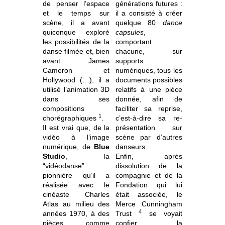
de penser l’espace
générations futures :
et le temps sur
il a consisté à créer
scène, il a avant
quelque 80
dance
quiconque exploré
capsules
,
les possibilités de la
comportant
danse filmée et, bien
chacune, sur
avant James
supports
Cameron et
numériques, tous les
Hollywood (…), il a
documents possibles
utilisé l’animation 3D
relatifs à une pièce
dans ses
donnée, afin de
compositions
faciliter sa reprise,
1
chorégraphiques
.
c’est-à-dire sa re-
Il est vrai que, de la
présentation sur
vidéo à l’image
scène par d’autres
numérique, de
Blue
danseurs.
Studio
, la
Enfin, après
“vidéodanse”
dissolution de la
pionnière qu’il a
compagnie et de la
réalisée avec le
Fondation qui lui
cinéaste Charles
était associée, le
Atlas au milieu des
Merce Cunningham
4
années 1970, à des
Trust
se voyait
pièces comme
confier la