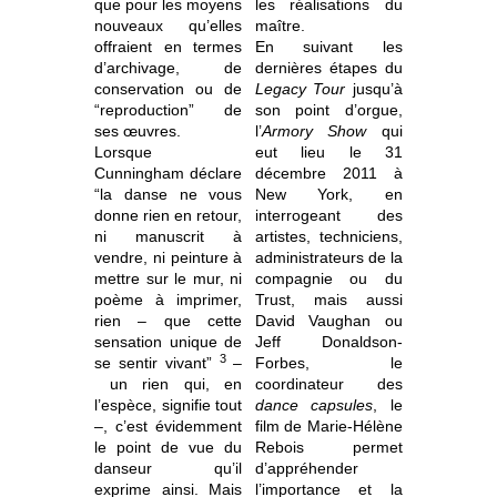
que pour les moyens
les réalisations du
nouveaux qu’elles
maître.
offraient en termes
En suivant les
d’archivage, de
dernières étapes du
conservation ou de
Legacy Tour
jusqu’à
“reproduction” de
son point d’orgue,
ses œuvres.
l’
Armory Show
qui
Lorsque
eut lieu le 31
Cunningham déclare
décembre 2011 à
“la danse ne vous
New York, en
donne rien en retour,
interrogeant des
ni manuscrit à
artistes, techniciens,
vendre, ni peinture à
administrateurs de la
mettre sur le mur, ni
compagnie ou du
poème à imprimer,
Trust, mais aussi
rien – que cette
David Vaughan ou
sensation unique de
Jeff Donaldson-
3
se sentir vivant”
–
Forbes, le
un rien qui, en
coordinateur des
l’espèce, signifie tout
dance capsules
, le
–, c’est évidemment
film de Marie-Hélène
le point de vue du
Rebois permet
danseur qu’il
d’appréhender
exprime ainsi. Mais
l’importance et la