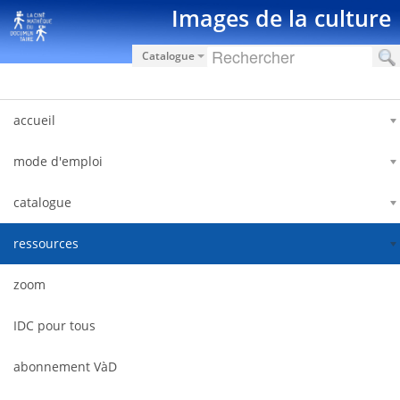
Saut au contenu
Images de la culture
Catalogue
accueil
mode d'emploi
catalogue
ressources
zoom
IDC pour tous
abonnement VàD