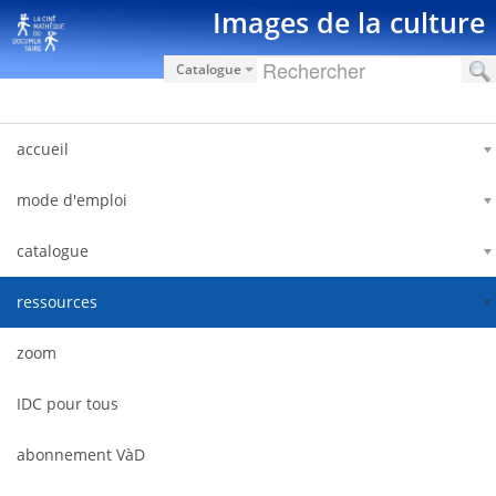
Saut au contenu
Images de la culture
Catalogue
accueil
mode d'emploi
catalogue
ressources
zoom
IDC pour tous
abonnement VàD