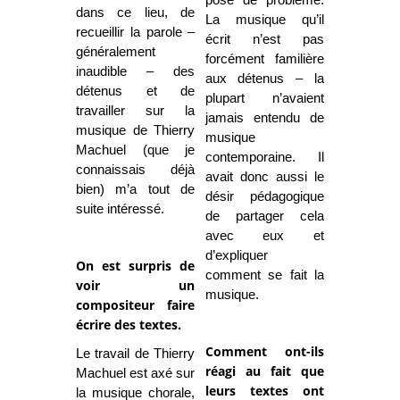
posé de problème.
dans ce lieu, de
La musique qu’il
recueillir la parole –
écrit n’est pas
généralement
forcément familière
inaudible – des
aux détenus – la
détenus et de
plupart n’avaient
travailler sur la
jamais entendu de
musique de Thierry
musique
Machuel (que je
contemporaine. Il
connaissais déjà
avait donc aussi le
bien) m’a tout de
désir pédagogique
suite intéressé.
de partager cela
avec eux et
d’expliquer
On est surpris de
comment se fait la
voir un
musique.
compositeur faire
écrire des textes.
Comment ont-ils
Le travail de Thierry
réagi au fait que
Machuel est axé sur
leurs textes ont
la musique chorale,