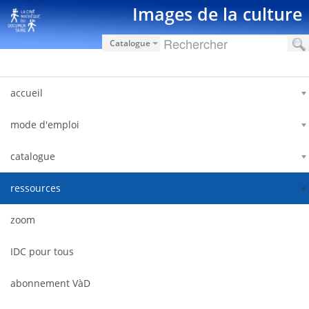
Saut au contenu
Images de la culture
Catalogue
accueil
mode d'emploi
catalogue
ressources
zoom
IDC pour tous
abonnement VàD