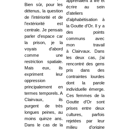
apprenaient à lire et
Bien sûr, pour les
écrire au sein
détenus, la question
d’ateliers
de l’intériorité et de
d’alphabétisation à
l’extériorité est
la Goutte d’Or. Il y a
centrale. Je pensais
des points
parler d’espace car
communs avec
la prison, je la
mon travail
voyais d’abord
à Clairvaux. Dans
comme une
les deux cas, j’ai
restriction spatiale.
rencontré des gens
Mais eux, ils
pris dans des
expriment leur
contraintes lourdes
oppression
dont la parole
principalement en
individuelle émerge.
termes temporels. A
Ces femmes de la
Clairvaux, ils
Goutte d’Or sont
purgent de très
prises entre deux
longues peines, au
cultures, parfois
moins quinze ans.
rejetées par leur
Dans le cas de la
milieu d’origine