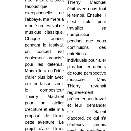
Pour mettre à profit
Thierry Machuel
l’acoustique
était avec nous tout
exceptionnelle de
le temps. Ensuite, il
l’abbaye, ma mère a
s’est isolé pour
monté un festival de
travailler sa
musique classique.
composition
Chaque année,
pendant que nous
pendant le festival,
continuions des
un concert est
entretiens
également organisé
individuels pour aller
pour les détenus.
plus loin, en dehors
Mais elle a eu l’idée
de toute perspective
d’aller plus loin avec
musicale. Mais
eux en faisant venir
Thierry revenait
le compositeur
régulièrement
Thierry Machuel
présenter son travail
pour un atelier
et leur demander
d’écriture et elle m’a
s’ils étaient
proposé de filmer
d’accord, ce qui n’a
cette aventure. Le
d’ailleurs jamais
projet d’aller filmer