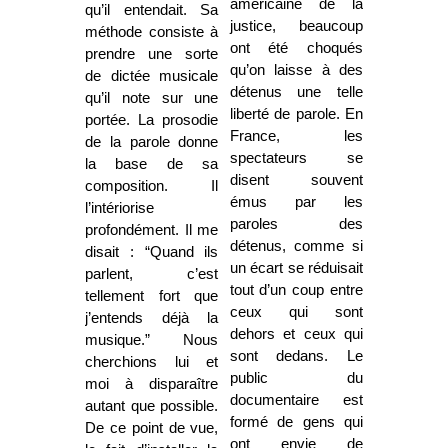
américaine de la
qu’il entendait. Sa
justice, beaucoup
méthode consiste à
ont été choqués
prendre une sorte
qu’on laisse à des
de dictée musicale
détenus une telle
qu’il note sur une
liberté de parole. En
portée. La prosodie
France, les
de la parole donne
spectateurs se
la base de sa
disent souvent
composition. Il
émus par les
l’intériorise
paroles des
profondément. Il me
détenus, comme si
disait : “Quand ils
un écart se réduisait
parlent, c’est
tout d’un coup entre
tellement fort que
ceux qui sont
j’entends déjà la
dehors et ceux qui
musique.” Nous
sont dedans. Le
cherchions lui et
public du
moi à disparaître
documentaire est
autant que possible.
formé de gens qui
De ce point de vue,
ont envie de