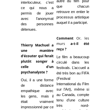
autre du film pour
interlocuteur, c’est
que chacun
ce qui nous a
retrouve en entier le
permis de jouer
processus artistique
avec l’anonymat
auquel il a participé.
des personnes
détenues.
Comment
Or, les
murs
a-t-il été
Thierry Machuel a
reçu ?
une manière
d’écouter qui ferait
Le film a beaucoup
plutôt songer à
circulé dans les
celle d’un
festivals. L’accueil a
psychanalyste ?
été très bon au FIFA
(Festival
Oui, il a une forme
International du Film
de distance
sur l’Art), même si
empathique avec
au Canada, compte
les gens, mais il
tenu d’une culture
était vraiment
très nord-
impressionné par ce