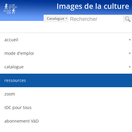
Saut au contenu
Images de la culture
Catalogue
accueil
mode d'emploi
catalogue
ressources
zoom
IDC pour tous
abonnement VàD