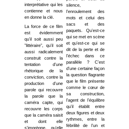
interprétative qui les
silence,
contienne et nous
l'enroulement des
en donne la clé.
mots et celui des
sacs et des
La force de ce film
paquets. Qu'est-ce
est évidemment
qui se met en scène
qu'il soit aussi peu
et qu'est-ce qui se
"littéraire", qu'il soit
dit de la perte et de
aussi radicalement
l'échec dans ce
construit contre la
parallèle ? C'est
tentation d'une
d'une certaine façon
rhétorique de la
la question flagrante
conviction, contre la
que le film présente
production d'une
comme le cœur de
parole qui recouvre
sa construction,
la parole que la
l'agent de l'équilibre
caméra capte, qui
qu'il établit entre
recouvre les corps
deux figures et deux
que la caméra saisit
rythmes, entre la
et dont elle
fébrilité de l'un et
s'imprègne, qu'elle