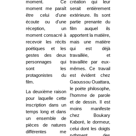
moment. Ce
création qui leur
moment me paraît
serait entièrement
être celui d'une
extérieure. Ils sont
écoute ou d'une
partie prenante du
réception, un
film auquel ils
moment consacré à
apportent la matière,
recevoir les récits
mais une matière
poétiques et les
qui est déjà
gestes des deux
travaillée, et
personnages qui
travaillée par eux-
sont les
mêmes. Ce travail
protagonistes du
est évident chez
film.
Gaoussou Ouattara,
le poète philosophe,
La deuxième raison
l'homme de parole
pour laquelle cette
et de dessin. Il est
inscription dans un
moins manifeste
temps long et dans
chez Boukary
un ensemble de
Kaboré, le dormeur,
pièces de natures
celui dont les doigts
différentes me
rythment des