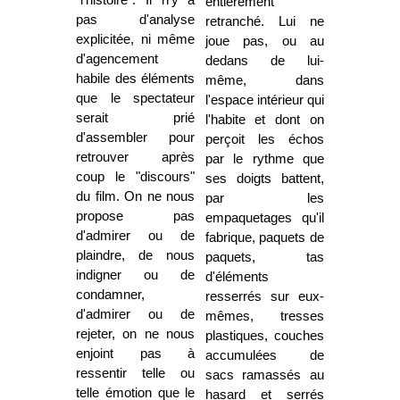
"l'histoire". Il n'y a
entièrement
pas d'analyse
retranché. Lui ne
explicitée, ni même
joue pas, ou au
d'agencement
dedans de lui-
habile des éléments
même, dans
que le spectateur
l'espace intérieur qui
serait prié
l'habite et dont on
d'assembler pour
perçoit les échos
retrouver après
par le rythme que
coup le "discours"
ses doigts battent,
du film. On ne nous
par les
propose pas
empaquetages qu'il
d'admirer ou de
fabrique, paquets de
plaindre, de nous
paquets, tas
indigner ou de
d'éléments
condamner,
resserrés sur eux-
d'admirer ou de
mêmes, tresses
rejeter, on ne nous
plastiques, couches
enjoint pas à
accumulées de
ressentir telle ou
sacs ramassés au
telle émotion que le
hasard et serrés