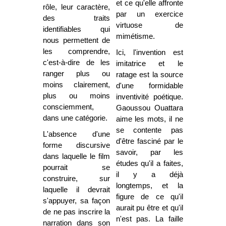
et ce qu'elle affronte
rôle, leur caractère,
par un exercice
des traits
virtuose de
identifiables qui
mimétisme.
nous permettent de
les comprendre,
Ici, l'invention est
c'est-à-dire de les
imitatrice et le
ranger plus ou
ratage est la source
moins clairement,
d'une formidable
plus ou moins
inventivité poétique.
consciemment,
Gaoussou Ouattara
dans une catégorie.
aime les mots, il ne
se contente pas
L'absence d'une
d'être fasciné par le
forme discursive
savoir, par les
dans laquelle le film
études qu'il a faites,
pourrait se
il y a déjà
construire, sur
longtemps, et la
laquelle il devrait
figure de ce qu'il
s'appuyer, sa façon
aurait pu être et qu'il
de ne pas inscrire la
n'est pas. La faille
narration dans son