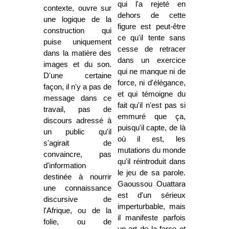
qui l'a rejeté en
contexte, ouvre sur
dehors de cette
une logique de la
figure est peut-être
construction qui
ce qu'il tente sans
puise uniquement
cesse de retracer
dans la matière des
dans un exercice
images et du son.
qui ne manque ni de
D'une certaine
force, ni d'élégance,
façon, il n'y a pas de
et qui témoigne du
message dans ce
fait qu'il n'est pas si
travail, pas de
emmuré que ça,
discours adressé à
puisqu'il capte, de là
un public qu'il
où il est, les
s'agirait de
mutations du monde
convaincre, pas
qu'il réintroduit dans
d'information
le jeu de sa parole.
destinée à nourrir
Gaoussou Ouattara
une connaissance
est d'un sérieux
discursive de
imperturbable, mais
l'Afrique, ou de la
il manifeste parfois
folie, ou de