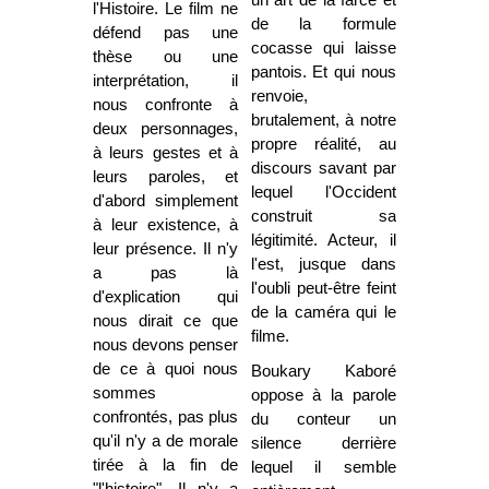
un art de la farce et
l'Histoire. Le film ne
de la formule
défend pas une
cocasse qui laisse
thèse ou une
pantois. Et qui nous
interprétation, il
renvoie,
nous confronte à
brutalement, à notre
deux personnages,
propre réalité, au
à leurs gestes et à
discours savant par
leurs paroles, et
lequel l'Occident
d'abord simplement
construit sa
à leur existence, à
légitimité. Acteur, il
leur présence. Il n'y
l'est, jusque dans
a pas là
l'oubli peut-être feint
d'explication qui
de la caméra qui le
nous dirait ce que
filme.
nous devons penser
de ce à quoi nous
Boukary Kaboré
sommes
oppose à la parole
confrontés, pas plus
du conteur un
qu'il n'y a de morale
silence derrière
tirée à la fin de
lequel il semble