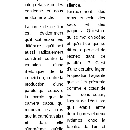
interprétative qui les
silence,
contienne et nous
l'enroulement des
en donne la clé.
mots et celui des
sacs et des
La force de ce film
paquets. Qu'est-ce
est évidemment
qui se met en scène
qu'il soit aussi peu
et qu'est-ce qui se
"littéraire", qu'il soit
dit de la perte et de
aussi radicalement
l'échec dans ce
construit contre la
parallèle ? C'est
tentation d'une
d'une certaine façon
rhétorique de la
la question flagrante
conviction, contre la
que le film présente
production d'une
comme le cœur de
parole qui recouvre
sa construction,
la parole que la
l'agent de l'équilibre
caméra capte, qui
qu'il établit entre
recouvre les corps
deux figures et deux
que la caméra saisit
rythmes, entre la
et dont elle
fébrilité de l'un et
s'imprègne, qu'elle