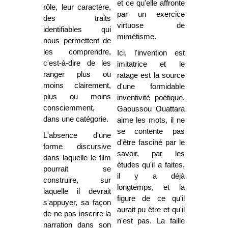
et ce qu'elle affronte
rôle, leur caractère,
par un exercice
des traits
virtuose de
identifiables qui
mimétisme.
nous permettent de
les comprendre,
Ici, l'invention est
c'est-à-dire de les
imitatrice et le
ranger plus ou
ratage est la source
moins clairement,
d'une formidable
plus ou moins
inventivité poétique.
consciemment,
Gaoussou Ouattara
dans une catégorie.
aime les mots, il ne
se contente pas
L'absence d'une
d'être fasciné par le
forme discursive
savoir, par les
dans laquelle le film
études qu'il a faites,
pourrait se
il y a déjà
construire, sur
longtemps, et la
laquelle il devrait
figure de ce qu'il
s'appuyer, sa façon
aurait pu être et qu'il
de ne pas inscrire la
n'est pas. La faille
narration dans son