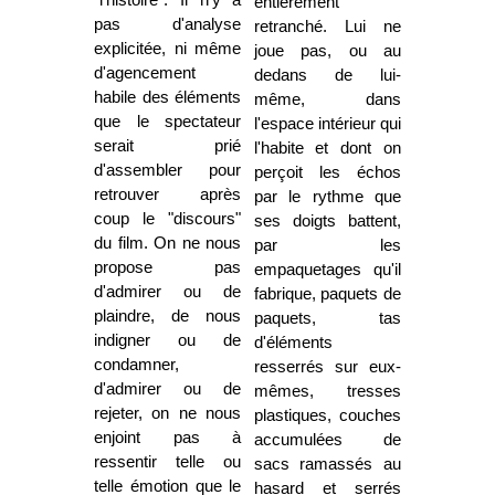
"l'histoire". Il n'y a
entièrement
pas d'analyse
retranché. Lui ne
explicitée, ni même
joue pas, ou au
d'agencement
dedans de lui-
habile des éléments
même, dans
que le spectateur
l'espace intérieur qui
serait prié
l'habite et dont on
d'assembler pour
perçoit les échos
retrouver après
par le rythme que
coup le "discours"
ses doigts battent,
du film. On ne nous
par les
propose pas
empaquetages qu'il
d'admirer ou de
fabrique, paquets de
plaindre, de nous
paquets, tas
indigner ou de
d'éléments
condamner,
resserrés sur eux-
d'admirer ou de
mêmes, tresses
rejeter, on ne nous
plastiques, couches
enjoint pas à
accumulées de
ressentir telle ou
sacs ramassés au
telle émotion que le
hasard et serrés