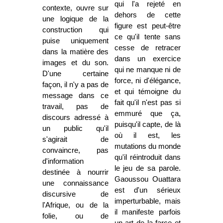
qui l'a rejeté en
contexte, ouvre sur
dehors de cette
une logique de la
figure est peut-être
construction qui
ce qu'il tente sans
puise uniquement
cesse de retracer
dans la matière des
dans un exercice
images et du son.
qui ne manque ni de
D'une certaine
force, ni d'élégance,
façon, il n'y a pas de
et qui témoigne du
message dans ce
fait qu'il n'est pas si
travail, pas de
emmuré que ça,
discours adressé à
puisqu'il capte, de là
un public qu'il
où il est, les
s'agirait de
mutations du monde
convaincre, pas
qu'il réintroduit dans
d'information
le jeu de sa parole.
destinée à nourrir
Gaoussou Ouattara
une connaissance
est d'un sérieux
discursive de
imperturbable, mais
l'Afrique, ou de la
il manifeste parfois
folie, ou de