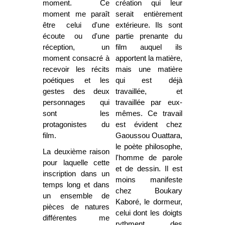
moment. Ce
création qui leur
moment me paraît
serait entièrement
être celui d'une
extérieure. Ils sont
écoute ou d'une
partie prenante du
réception, un
film auquel ils
moment consacré à
apportent la matière,
recevoir les récits
mais une matière
poétiques et les
qui est déjà
gestes des deux
travaillée, et
personnages qui
travaillée par eux-
sont les
mêmes. Ce travail
protagonistes du
est évident chez
film.
Gaoussou Ouattara,
le poète philosophe,
La deuxième raison
l'homme de parole
pour laquelle cette
et de dessin. Il est
inscription dans un
moins manifeste
temps long et dans
chez Boukary
un ensemble de
Kaboré, le dormeur,
pièces de natures
celui dont les doigts
différentes me
rythment des