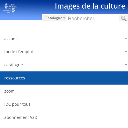
Saut au contenu
Images de la culture
Catalogue
accueil
mode d'emploi
catalogue
ressources
zoom
IDC pour tous
abonnement VàD