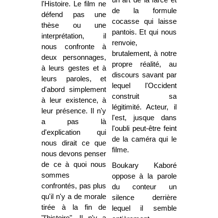
un art de la farce et
l'Histoire. Le film ne
de la formule
défend pas une
cocasse qui laisse
thèse ou une
pantois. Et qui nous
interprétation, il
renvoie,
nous confronte à
brutalement, à notre
deux personnages,
propre réalité, au
à leurs gestes et à
discours savant par
leurs paroles, et
lequel l'Occident
d'abord simplement
construit sa
à leur existence, à
légitimité. Acteur, il
leur présence. Il n'y
l'est, jusque dans
a pas là
l'oubli peut-être feint
d'explication qui
de la caméra qui le
nous dirait ce que
filme.
nous devons penser
de ce à quoi nous
Boukary Kaboré
sommes
oppose à la parole
confrontés, pas plus
du conteur un
qu'il n'y a de morale
silence derrière
tirée à la fin de
lequel il semble