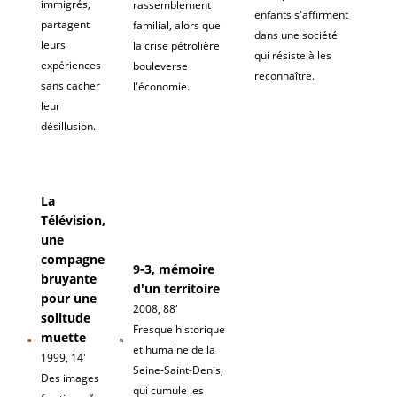
immigrés,
rassemblement
enfants s'affirment
partagent
familial, alors que
dans une société
leurs
la crise pétrolière
qui résiste à les
expériences
bouleverse
reconnaître.
sans cacher
l'économie.
leur
désillusion.
La
Télévision,
une
compagne
9-3, mémoire
bruyante
d'un territoire
pour une
2008, 88'
solitude
Fresque historique
muette
et humaine de la
1999, 14'
Seine-Saint-Denis,
Des images
qui cumule les