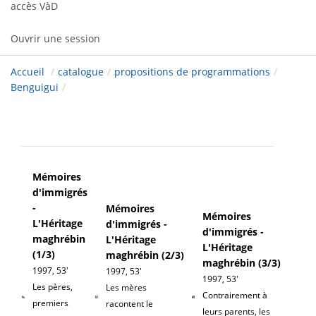
accès VàD
Ouvrir une session
Accueil
/
catalogue
/
propositions de programmations
/
Benguigui
/
Mémoires
d'immigrés
-
Mémoires
Mémoires
L'Héritage
d'immigrés -
d'immigrés -
maghrébin
L'Héritage
L'Héritage
(1/3)
maghrébin (2/3)
maghrébin (3/3)
1997, 53'
1997, 53'
1997, 53'
Les pères,
Les mères
Contrairement à
premiers
racontent le
leurs parents, les