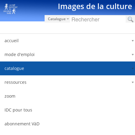
Saut au contenu
Images de la culture
Catalogue
accueil
mode d'emploi
catalogue
ressources
zoom
IDC pour tous
abonnement VàD