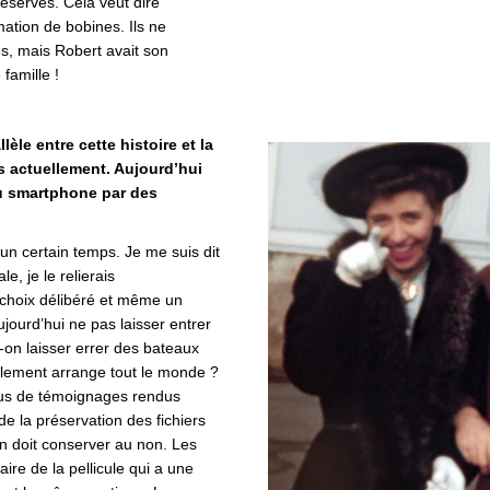
réserves. Cela veut dire
mation de bobines. Ils ne
s, mais Robert avait son
famille !
èle entre cette histoire et la
s actuellement. Aujourd’hui
u smartphone par des
n certain temps. Je me suis dit
le, je le relierais
n choix délibéré et même un
ourd’hui ne pas laisser entrer
n laisser errer des bateaux
inalement arrange tout le monde ?
plus de témoignages rendus
e la préservation des fichiers
n doit conserver au non. Les
re de la pellicule qui a une