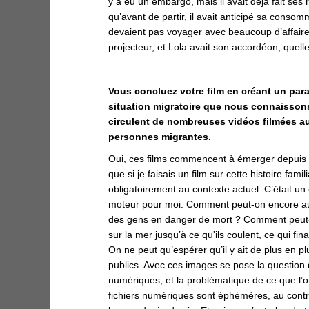
y a eu un embargo, mais il avait déjà fait ses 
qu’avant de partir, il avait anticipé sa consom
devaient pas voyager avec beaucoup d’affaire
projecteur, et Lola avait son accordéon, quelle 
Vous concluez votre film en créant un parall
situation migratoire que nous connaisson
circulent de nombreuses vidéos filmées a
personnes migrantes.
Oui, ces films commencent à émerger depuis u
que si je faisais un film sur cette histoire familia
obligatoirement au contexte actuel. C’était u
moteur pour moi. Comment peut-on encore auj
des gens en danger de mort ? Comment peut-o
sur la mer jusqu’à ce qu'ils coulent, ce qui f
On ne peut qu’espérer qu’il y ait de plus en 
publics. Avec ces images se pose la question d
numériques, et la problématique de ce que l’o
fichiers numériques sont éphémères, au contrai