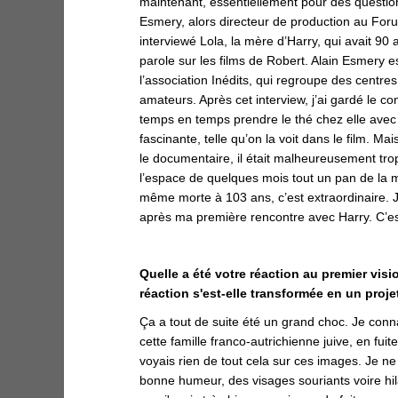
maintenant, essentiellement pour des questio
Esmery, alors directeur de production au Fo
interviewé
Lola
, la mère d’Harry, qui avait 90 
parole sur les films de Robert. Alain Esmery est
l’association Inédits, qui regroupe des centres
amateurs. Après cet interview, j’ai gardé le con
temps en temps prendre le thé chez elle avec
fascinante, telle qu’on la voit dans le film. M
le documentaire, il était malheureusement tro
l’espace de quelques mois tout un pan de la m
même morte à 103 ans, c’est extraordinaire. J
aprè
s ma premi
ère rencontre avec Harry. C’e
Quelle a été votre réaction au premier vis
réaction s'est-elle transformée en un projet
Ça a tout de suite été un grand choc. Je connai
cette famille franco-autrichienne juive, en fuit
voyais rien de tout cela sur ces images. Je ne 
bonne humeur, des visages souriants voire hi