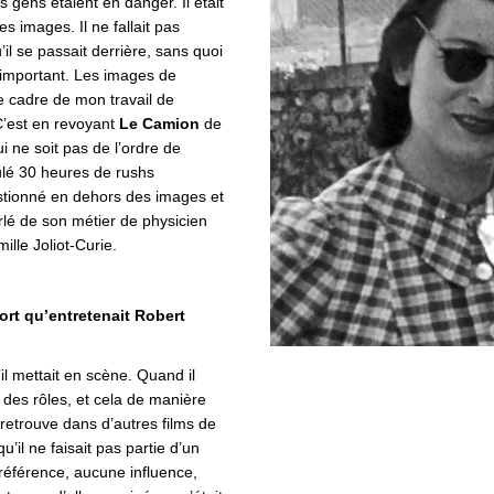
s gens étaient en danger. Il était
s images. Il ne fallait pas
il se passait derrière, sans quoi
 important.
Les images de
e cadre de mon travail de
C’est en revoyant
Le C
amion
de
ui ne soit pas de l’ordre de
oulé 30 heures de rushs
estionné en dehors des images et
lé de son métier de physicien
ille Joliot-Curie.
ort qu’entretenait Robert
l mettait en scène. Quand il
r des rôles, et cela de manière
retrouve dans d’autres films de
u’il ne faisait pas partie d’un
 référence, aucune influence,