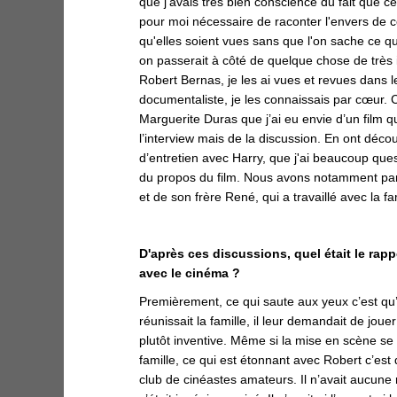
que
j'avais très bien conscience du fait que ce
pour moi nécessaire de raconter l'envers de ce
qu'elles soient vues sans que l'on sache ce qu’
on passerait à côté de quelque chose de trè
s
Robert Bernas, je les ai vues et revues dans l
documentaliste, je les connaissais par cœur. 
Marguerite Duras que j
’ai eu envie d’un film q
l’interview mais de la discussion. En ont déc
d’entretien avec Harry, que j'ai beaucoup qu
du propos du film. Nous avons notamment par
et de son frère René, qui a travaillé avec la fam
D'après ces discussions, quel était le rapp
avec le cinéma ?
Premièrement, ce qui saute aux yeux c’est qu’i
réunissait la famille, il leur demandait de joue
plutôt inventive. Même si la mise en scène se 
famille, ce qui est étonnant avec Robert c’est q
club de cinéastes amateurs. Il n’avait aucune