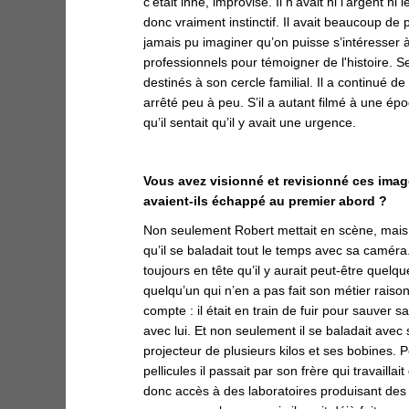
c’était inné, improvisé. Il n’avait ni l’argent ni
donc vraiment instinctif. Il avait beaucoup de 
jamais pu imaginer qu’on puisse s’intéresser à s
professionnels pour témoigner de l'histoire. S
destinés à son cercle familial. Il a continué de 
arrêté peu à peu. S’il a autant filmé à une ép
qu’il sentait qu’il y avait une urgence.
Vous avez visionné et revisionné ces ima
avaient-ils échappé au premier abord ?
Non seulement Robert mettait en scène, mais 
qu’il se baladait tout le temps avec sa caméra. 
toujours en tête qu’il y aurait peut-être quelq
quelqu’un qui n’en a pas fait son métier ra
compte : il était en train de fuir pour sauver sa 
avec lui. Et non seulement il se baladait ave
projecteur de plusieurs kilos et ses bobines. 
pellicules il passait par son frère qui travaillai
donc accès à des laboratoires produisant des 