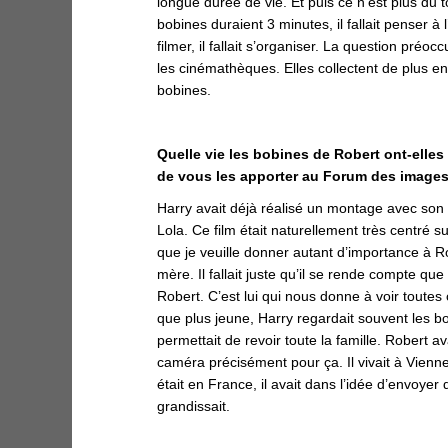
longue durée de vie. Et puis ce n’est plus du 
bobines duraient 3 minutes, il fallait penser à 
filmer, il fallait s’organiser. La question préo
les cinémathèques. Elles collectent de plus e
bobines.
Quelle vie les bobines de Robert ont-elles
de vous les apporter au Forum des images
Harry avait déjà réalisé un montage avec son f
Lola. Ce film était naturellement très centré s
que je veuille donner autant d’importance à Ro
mère. Il fallait juste qu’il se rende compte que
Robert. C’est lui qui nous donne à voir toutes 
que plus jeune, Harry regardait souvent les b
permettait de revoir toute la famille. Robert av
caméra précisément pour ça. Il vivait à Vienne
était en France, il avait dans l’idée d’envoyer
grandissait.