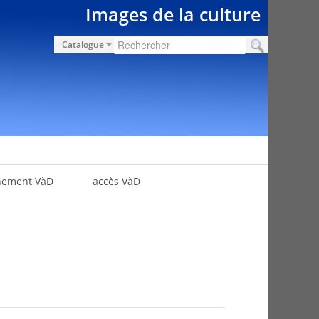
Images de la culture
Catalogue
nement VàD
accès VàD