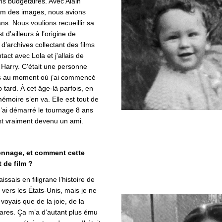
ns budgétaires. Avec Alain
rum des images, nous avions
ans. Nous voulions recueillir sa
 d'ailleurs à l’origine de
 d’archives collectant des films
tact avec Lola et j'allais de
 Harry. C'était une personne
ais au moment o
ù
j’ai commencé
p
tard.
À cet âge-là parfois, en
émoire s’en va. Elle est tout de
’
ai
démarré le tournage 8 ans
st vraiment devenu un ami.
ionnage, et comment cette
 de film ?
ssais en filigrane l’histoire de
e vers les États-Unis, mais je ne
voyais que de la joie, de la
lares. Ça m’
a d
’autant plus é
mu