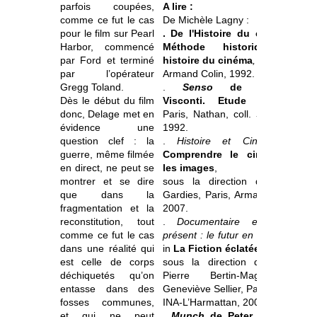
parfois coupées,
A lire :
comme ce fut le cas
De Michèle Lagny :
pour le film sur Pearl
. De l'Histoire du cinéma -
Harbor, commencé
Méthode historique et
par Ford et terminé
histoire du cinéma
,
Paris,
par l’opérateur
Armand Colin, 1992.
Gregg Toland.
.
Senso
de Luchino
Dès le début du film
Visconti. Etude critique
,
donc, Delage met en
Paris, Nathan, coll.
Synopsis
,
évidence une
1992.
question clef : la
.
Histoire et Cinéma
, in
guerre, même filmée
Comprendre le cinéma et
en direct, ne peut se
les images
,
montrer et se dire
sous la direction de René
que dans la
Gardies, Paris, Armand Colin,
fragmentation et la
2007.
reconstitution, tout
.
Documentaire et temps
comme ce fut le cas
présent : le futur en mémoire
,
dans une réalité qui
in
La Fiction éclatée
,
est celle de corps
sous la direction de Jean-
déchiquetés qu’on
Pierre Bertin-Maghit et
entasse dans des
Geneviève Sellier,
Paris,
fosses communes,
INA-L’Harmattan, 2007.
et qui ne peut
.
Munch
de Peter Watkins
,