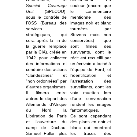
S
pecial Coverage
couleur (encore que
Unit
(SPECOU),
le commentaire
sous le contrôle de
mentionne des
l’OSS (Bureau des
images noir et blanc
services
tournées par
stratégiques, qui
Stevens mais non
sera après la fin de
conservées) que
la guerre remplacé
sont filmés des
par la CIA), créée en
survivants, dont le
1942
pour collecter
récit est recueilli par
des informations et
un écrivain attaché à
conduire des actions
l’équipe de Ford, et
“clandestines” et
l’identification et
“non ordonnées” par
l’arrestation des
d'autres organismes.
surveillants, dont les
Il filmera entre
voix muettes lors
autres le départ des
d’une conversation
Allemands d’Afrique
rendent les images
du Nord, la
fantomatiques.
Libération de Paris
Ce sont cependant
et l’ouverture du
des plans en noir et
camp de Dachau.
blanc qui montrent
Samuel Fuller, plus
les traces des