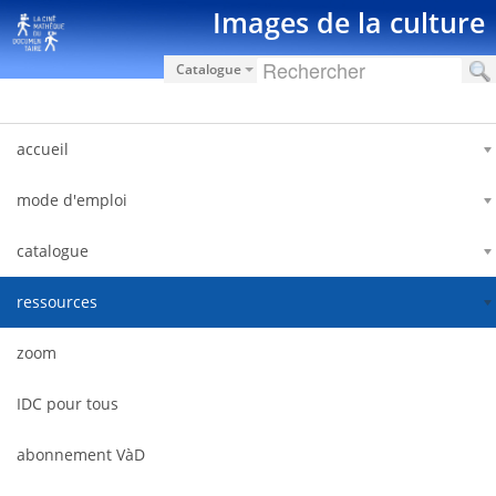
Saut au contenu
Images de la culture
Catalogue
accueil
mode d'emploi
catalogue
ressources
zoom
IDC pour tous
abonnement VàD