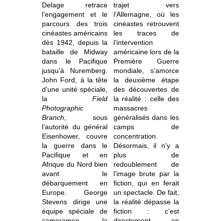
Delage retrace
trajet vers
l’engagement et le
l’Allemagne, où les
parcours des trois
cinéastes retrouvent
cinéastes américains
les traces de
dès 1942, depuis la
l’intervention
bataille de Midway
américaine lors de la
dans le Pacifique
Première Guerre
jusqu’à Nuremberg.
mondiale, s’amorce
John Ford, à la tête
la deuxième étape
d’une unité spéciale,
des découvertes de
la
Field
la réalité : celle des
Photographic
massacres
Branch
, sous
généralisés dans les
l’autorité du général
camps de
Eisenhower, couvre
concentration.
la guerre dans le
Désormais, il n’y a
Pacifique et en
plus de
Afrique du Nord bien
redoublement de
avant le
l’image brute par la
débarquement en
fiction, qui en ferait
Europe. George
un spectacle. De fait,
Stevens dirige une
la réalité dépasse la
équipe spéciale de
fiction : c’est
cameramen, la
directement en