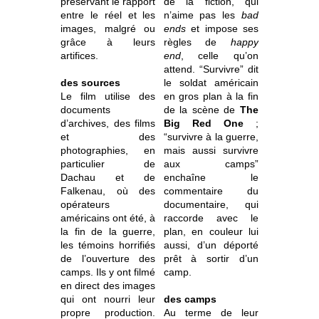
préservant le rapport
de la fiction, qui
entre le réel et les
n’aime pas les
bad
images, malgré ou
ends
et impose ses
grâce à leurs
règles de
happy
artifices.
end
, celle qu’on
attend. “Survivre” dit
des sources
le soldat américain
Le film utilise des
en gros plan à la fin
documents
de la scène de
The
d’archives, des films
Big Red One
;
et des
“survivre à la guerre,
photographies, en
mais aussi survivre
particulier de
aux camps”
Dachau et de
enchaîne le
Falkenau, où des
commentaire du
opérateurs
documentaire, qui
américains ont été, à
raccorde avec le
la fin de la guerre,
plan, en couleur lui
les témoins horrifiés
aussi, d’un déporté
de l’ouverture des
prêt à sortir d’un
camps. Ils y ont filmé
camp.
en direct des images
qui ont nourri leur
des camps
propre production.
Au terme de leur