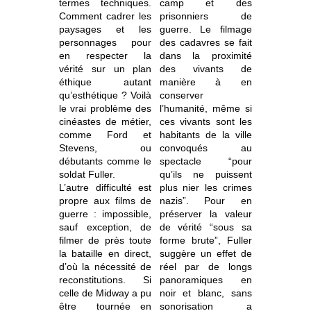
termes techniques.
camp et des
Comment cadrer les
prisonniers de
paysages et les
guerre. Le filmage
personnages pour
des cadavres se fait
en respecter la
dans la proximité
vérité sur un plan
des vivants de
éthique autant
manière à en
qu’esthétique ? Voilà
conserver
le vrai problème des
l’humanité, même si
cinéastes de métier,
ces vivants sont les
comme Ford et
habitants de la ville
Stevens, ou
convoqués au
débutants comme le
spectacle “pour
soldat Fuller.
qu’ils ne puissent
L’autre difficulté est
plus nier les crimes
propre aux films de
nazis”. Pour en
guerre : impossible,
préserver la valeur
sauf exception, de
de vérité “sous sa
filmer de près toute
forme brute”, Fuller
la bataille en direct,
suggère un effet de
d’où la nécessité de
réel par de longs
reconstitutions. Si
panoramiques en
celle de Midway a pu
noir et blanc, sans
être tournée en
sonorisation a