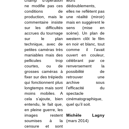
champ d’opération
leurs
ne modifie pas ces
dédoublements,
conditions de
elles ne reflètent pas
production, mais le
une réalité (miroir)
commentaire insiste
mais en suggèrent le
sur les difficultés
sens (mise en
accrues du tournage
scène). Un plan de
sur le plan
western clôt le film
technique, avec de
en noir et blanc, tout
petites caméras très
comme il l’avait
maniables mais des
ouvert en couleur,
pellicules trop
célébrant par ce
courtes, ou de
renversement la
grosses caméras à
possibilité de
fixer sur des trépieds
retrouver une
qui fonctionnent plus
archive sous
longtemps mais sont
l’efficacité du
moins mobiles. A
spectacle
cela s’ajoute, bien
cinématographique,
entendu, le fait que,
quel qu’il soit.
en pleine guerre, les
images restent
Michèle Lagny
soumises à la
(mars 2014)
censure et sont