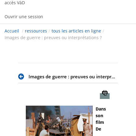
accès VàD
Ouvrir une session
Accueil
/
ressources
/
tous les articles en ligne
/
Images de guerre : preuves ou interprétations ?
Images de guerre : preuves ou interprétations ?
Imprimer
Dans
son
film
De