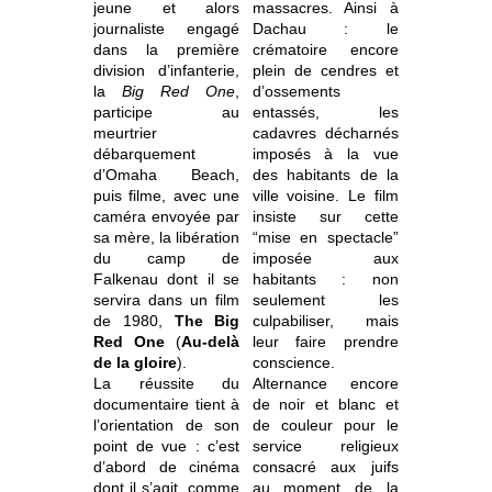
jeune et alors
massacres. Ainsi à
journaliste engagé
Dachau : le
dans la première
crématoire encore
division d’infanterie,
plein de cendres et
la
Big Red One
,
d’ossements
participe au
entassés, les
meurtrier
cadavres décharnés
débarquement
imposés à la vue
d’Omaha Beach,
des habitants de la
puis filme, avec une
ville voisine. Le film
caméra envoyée par
insiste sur cette
sa mère, la libération
“mise en spectacle”
du camp de
imposée aux
Falkenau dont il se
habitants : non
servira dans un film
seulement les
de 1980,
The Big
culpabiliser, mais
Red One
(
Au-delà
leur faire prendre
de la gloire
).
conscience.
La réussite du
Alternance encore
documentaire tient à
de noir et blanc et
l’orientation de son
de couleur pour le
point de vue : c’est
service religieux
d’abord de cinéma
consacré aux juifs
dont il s’agit, comme
au moment de la