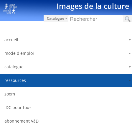
Saut au contenu
Images de la culture
Catalogue
accueil
mode d'emploi
catalogue
ressources
zoom
IDC pour tous
abonnement VàD