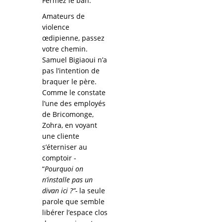
Fermez le ban.
Amateurs de
violence
œdipienne, passez
votre chemin.
Samuel Bigiaoui n’a
pas l’intention de
braquer le père.
Comme le constate
l’une des employés
de Bricomonge,
Zohra, en voyant
une cliente
s’éterniser au
comptoir -
“
Pourquoi on
n’installe pas un
divan ici ?”-
la seule
parole que semble
libérer l’espace clos