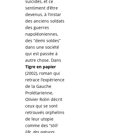
suicidés, et ce
sentiment d’être
devenus, à l’instar
des anciens soldats
des guerres
napoléoniennes,
des “demi soldes”
dans une société
qui est passée à
autre chose. Dans
Tigre en papier
(2002), roman qui
retrace l’expérience
de la Gauche
Prolétarienne,
Olivier Rolin décrit
ceux qui se sont
retrouvés orphelins
de leur utopie
comme des “
still
life, des natures