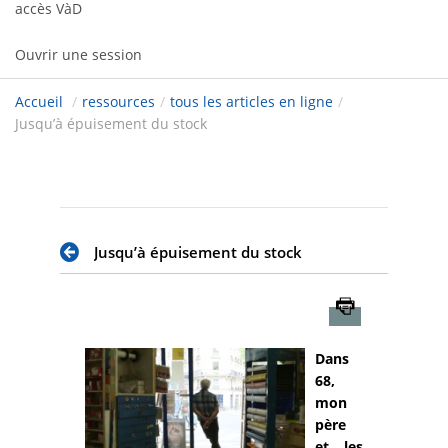
accès VàD
Ouvrir une session
Accueil
/
ressources
/
tous les articles en ligne
/
Jusqu’à épuisement du stock
Jusqu’à épuisement du stock
Imprimer
Dans
68,
mon
père
et les