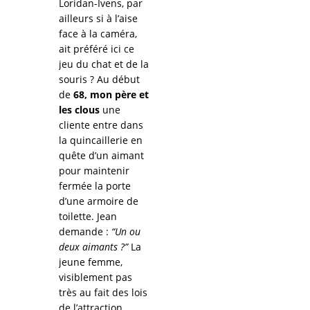
Loridan-Ivens, par
ailleurs si à l’aise
face à la caméra,
ait préféré ici ce
jeu du chat et de la
souris ? Au début
de
68, mon père et
les clous
une
cliente entre dans
la quincaillerie en
quête d’un aimant
pour maintenir
fermée la porte
d’une armoire de
toilette. Jean
demande :
“Un ou
deux aimants ?”
La
jeune femme,
visiblement pas
très au fait des lois
de l’attraction