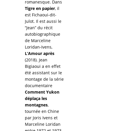
romanesque. Dans
Tigre en papier
, il
est Fichaoui-dit-
Julot. Il est aussi le
“Jean” du récit
autobiographique
de Marceline
Loridan-Ivens,
L’Amour après
(2018). Jean
Bigiaoui a en effet
été assistant sur le
montage de la série
documentaire
Comment Yukon
déplaça les
montagnes
,
tournée en Chine
par Joris Ivens et
Marceline Loridan
entre 1972 et 1973.