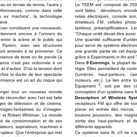
u en terrain de tennis, l’autre y
Le TEEM est composé de 250 à
erformances, comme dans celle
sont faites : décodeurs, encod
s ex machina”, la technologie
relais électriques, console so
cène.
émetteurs FM, cellules photo-
 écran constituent une nouveauté,
tambour, préamplificateurs. Le
rtiennent encore à l’univers du
“Chaque unité devait être aussi 
entre la scène et le public qui
Une quantité suffisante d'unit
 Paxton, avec ses structures
pour servir de système électron
 sont amenés à se promener. Ce
une grande partie de cet équip
’absence de texte ou de parole (à
grâce à Experiments in Art and
rmance n’est pas ordonnée à un
Dans
9 Evenings
, la plupart d
 et d’action. D’où la tension dont
régie. Elles permettent de cont
arfois la durée de leur spectacle
(lumières, haut-parleurs, c
rmance est un art du risque qui
moteurs, etc.). Le lien entre 
3
Equipment
, soit par des c
merger tout un nouveau monde
conception d'un système sans fi
de réconcilier avec l’art est faite
Description of Wireless Sys
es de télévision et de cinéma,
récepteurs FM qui offre de nomb
’images-fantasmes ou d’images-
placer en entrée des micros, d
er et Robert Whitman. Le monde
boutons poussoirs, des magn
iété de consommation et de ses
sortie des haut-parleurs et d
ilateurs, aspirateurs, machines à
différents appareils.
rupteur. Que l’entreprise qui met
Ce système sans fil, s'il ne s