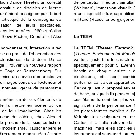
son Dance Theater, un collectif
de perception inédite : simult
onstitué de disciples de Merce
(Whitman), immersion visuelle (P
r étaient enseignés par Robert
à un dispositif infrarouge utili
 artistique de la compagnie de
militaire (Rauschenberg), génér
isation de leurs spectacles.
dans les années 1960 et réalisa
 Steve Paxton, Deborah et Alex
Le TEEM
non-danseurs, interaction avec
Le TEEM (
Theater Electroni
se au profit de l’observation des
(
Theater Environmental Modula
ctéristiques du Judson Dance
vanter à juste titre le caractè
gs
. Trouver un nouveau rapport
spécifiquement pour
9 Eveni
ion de Cage et Rauschenberg. Sur
besoin de chaque artiste : dé
e mise au service des artistes va
électriques, etc. sont com
 d’images venus de l’extérieur et
performance, ce qui apparaît t
 un nouveau genre de pantomime
Car ce qui est ici proposé aux a
de base, auxquels ils peuvent a
elle-même un de ces éléments du
ces éléments sont les plus vi
t de la mettre en scène ou de
significatifs de la performance.
s de leur imagination. Chez les
les plates-formes mobiles à
S
uche de câbles, chez Alex et
Vehicle
, les sculptures en 
 proche de la science-fiction,
Certes, il a fallu relever d
 de modernisme. Rauschenberg et
machines, mais elles sont les 
directement empruntées à notre
instrument qui sous-tend toutes