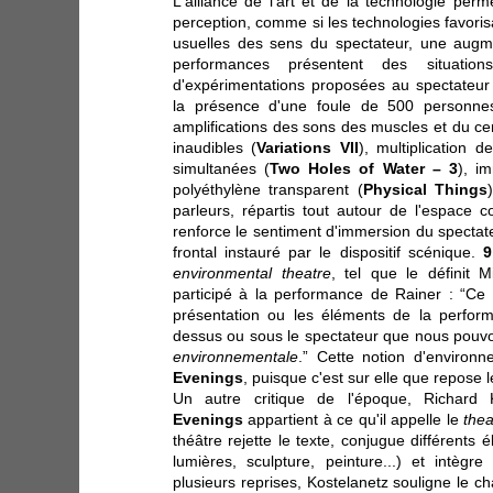
L'alliance de l'art et de la technologie per
perception, comme si les technologies favoris
usuelles des sens du spectateur, une augm
performances présentent des situation
d'expérimentations proposées au spectateur
la présence d'une foule de 500 personne
amplifications des sons des muscles et du ce
inaudibles (
Variations VII
), multiplication 
simultanées (
Two Holes of Water – 3
), i
polyéthylène transparent (
Physical Things
parleurs, répartis tout autour de l'espace c
renforce le sentiment d'immersion du spectate
frontal instauré par le dispositif scénique.
9
environmental theatre
, tel que le définit M
participé à la performance de Rainer : “Ce
présentation ou les éléments de la perfor
dessus ou sous le spectateur que nous pouv
environnementale
.” Cette notion d'environ
Evenings
, puisque c'est sur elle que repose l
Un autre critique de l'époque, Richard
Evenings
appartient à ce qu'il appelle le
the
théâtre rejette le texte, conjugue différents
lumières, sculpture, peinture...) et intègr
plusieurs reprises, Kostelanetz souligne le 