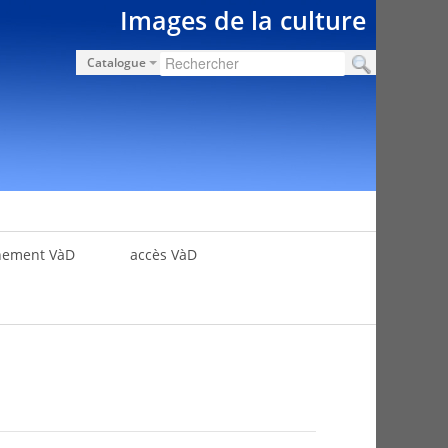
Images de la culture
Catalogue
nement VàD
accès VàD