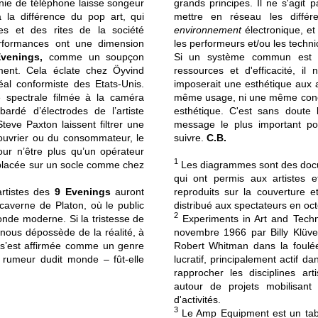
nie de téléphone laisse songeur
grands principes. Il ne s'agit
 la différence du pop art, qui
mettre en réseau les différ
et des rites de la société
environnement
électronique, et
rformances ont une dimension
les performeurs et/ou les techni
venings,
comme un soupçon
Si un système commun est él
ment. Cela éclate chez Öyvind
ressources et d'efficacité, i
éal conformiste des Etats-Unis.
imposerait une esthétique aux 
le spectrale filmée à la caméra
même usage, ni une même conce
ardé d’électrodes de l’artiste
esthétique. C'est sans doute
eve Paxton laissent filtrer une
message le plus important pou
l’ouvrier ou du consommateur, le
suivre.
C.B.
our n’être plus qu’un opérateur
1
éplacée sur un socle comme chez
Les diagrammes sont des doc
qui ont permis aux artistes 
artistes des
9 Evenings
auront
reproduits sur la couverture 
caverne de Platon, où le public
distribué aux spectateurs en oc
2
onde moderne. Si la tristesse de
Experiments in Art and Techn
e nous dépossède de la réalité, à
novembre 1966 par Billy Klüv
e s’est affirmée comme un genre
Robert Whitman dans la foul
a rumeur dudit monde – fût-elle
lucratif, principalement actif
rapprocher les disciplines arti
autour de projets mobilisan
d'activités.
3
Le Amp Equipment est un tab