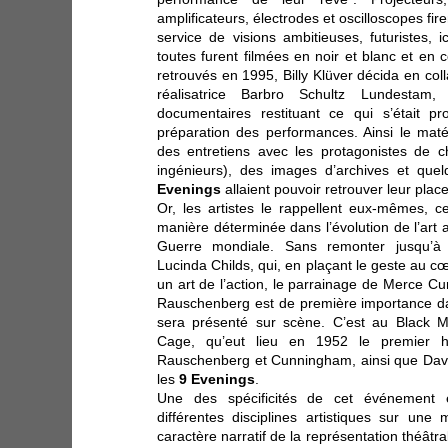
amplificateurs, électrodes et oscilloscopes fir
service de visions ambitieuses, futuristes, 
toutes furent filmées en noir et blanc et en 
retrouvés en 1995, Billy Klüver décida en coll
réalisatrice Barbro Schultz Lundestam
documentaires restituant ce qui s’était p
préparation des performances. Ainsi le matér
des entretiens avec les protagonistes de c
ingénieurs), des images d’archives et quel
Evenings
allaient pouvoir retrouver leur place 
Or, les artistes le rappellent eux-mêmes, c
manière déterminée dans l’évolution de l’art
Guerre mondiale. Sans remonter jusqu’à
Lucinda Childs, qui, en plaçant le geste au cœu
un art de l’action, le parrainage de Merce 
Rauschenberg est de première importance d
sera présenté sur scène. C’est au Black M
Cage, qu’eut lieu en 1952 le premier ha
Rauschenberg et Cunningham, ainsi que Davi
les
9 Evenings
.
Une des spécificités de cet événement é
différentes disciplines artistiques sur u
caractère narratif de la représentation théâtral