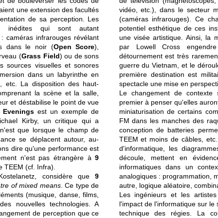
met de bouleverser les codes de
de télévision (magnétoscopes, 
aient une extension des facultés
vidéo, etc.), dans le secteur 
entation de sa perception. Les
(caméras infrarouges). Ce ch
s inédites qui sont autant
potentiel esthétique de ces in
 : caméras infrarouges révélant
une visée artistique. Ainsi, la 
s dans le noir (
Open Score
),
par Lowell Cross engendre
rveau (
Grass Field
) ou de sons
détournement est très rarement
des sources visuelles et sonores
guerre du Vietnam, et le dérou
mmersion dans un labyrinthe en
première destination est mili
), etc. La disposition des haut-
spectacle une mise en perspecti
omprenant la scène et la salle,
Le changement de contexte s
ur et déstabilise le point de vue
premier à penser qu'elles auron
 Evenings
est un exemple de
miniaturisation de certains co
ichael Kirby, un critique qui a
FM dans les manches des raq
 n'est que lorsque le champ de
conception de batteries perm
mance se déplacent autour, au-
TEEM et moins de câbles, etc. 
ons dire qu'une performance est
d'informatique, les diagramm
nement n'est pas étrangère à
9
découle, mettent en évidence
e TEEM (cf. Infra).
informatiques dans un contex
 Kostelanetz, considère que
9
analogiques : programmation, m
atre of mixed means
. Ce type de
autre, logique aléatoire, combina
 éléments (musique, danse, films,
Les ingénieurs et les artist
e des nouvelles technologies. A
l'impact de
l'informatique sur le
changement de perception que ce
technique des régies. La coll