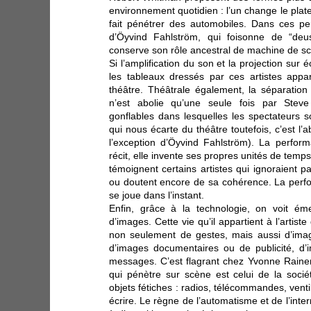
environnement quotidien : l’un change le platea
fait pénétrer des automobiles. Dans ces p
d’Öyvind Fahlström, qui foisonne de “deu
conserve son rôle ancestral de machine de s
Si l’amplification du son et la projection sur
les tableaux dressés par ces artistes appa
théâtre. Théâtrale également, la séparation 
n’est abolie qu’une seule fois par Steve
gonflables dans lesquelles les spectateurs
qui nous écarte du théâtre toutefois, c’est l
l’exception d’Öyvind Fahlström). La perfo
récit, elle invente ses propres unités de temps
témoignent certains artistes qui ignoraient p
ou doutent encore de sa cohérence. La perfo
se joue dans l’instant.
Enfin, grâce à la technologie, on voit é
d’images. Cette vie qu’il appartient à l’artiste 
non seulement de gestes, mais aussi d’imag
d’images documentaires ou de publicité, d
messages. C’est flagrant chez Yvonne Rain
qui pénètre sur scène est celui de la soc
objets fétiches : radios, télécommandes, vent
écrire. Le règne de l’automatisme et de l’inter