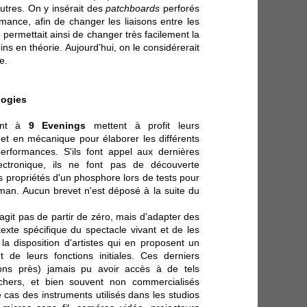
utres. On y insérait des
patchboards
perforés
ance, afin de changer les liaisons entre les
permettait ainsi de changer très facilement la
ns en théorie. Aujourd’hui, on le considérerait
e.
logies
uent à
9 Evenings
mettent à profit leurs
et en mécanique pour élaborer les différents
performances. S'ils font appel aux dernières
ctronique, ils ne font pas de découverte
s propriétés d'un phosphore lors de tests pour
an. Aucun brevet n'est déposé à la suite du
 s'agit pas de partir de zéro, mais d'adapter des
exte spécifique du spectacle vivant et de les
la disposition d'artistes qui en proposent un
de leurs fonctions initiales. Ces derniers
ions près) jamais pu avoir accès à de tels
chers, et bien souvent non commercialisés
 cas des instruments utilisés dans les studios