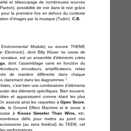
anéité et télescopage de nombreuses sources
axton), possibilité de voir dans le noir grâce
sé pour la première fois en dehors du contexte
ation d'images par la musique (Tudor).
C.B.
c Environmental Module
) ou encore THEME
r Electronic
), dont Billy Klüver ne cesse de
re novateur, est un ensemble d'éléments créés
ngs
, dont l'assemblage varie en fonction du
codeurs, encodeurs, amplificateurs, relais
binés de manière différente dans chaque
1
.
rès clairement dans les diagrammes
rtistes, c'est bien une combinatoire d'éléments
jouter des éléments spécifiques. Bien souvent,
sibles et apparaissent comme étant les plus
 On associe ainsi les raquettes à
Open Score
,
olo
, le Ground Effect Machine et le sonar à
mousse à
Kisses Sweeter Than Wine,
etc.
e nombreux défis pour mettre au point ces
accessoires (au sens théâtral) du TEEM, cet
 les performances.