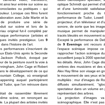
ent ainsi leur entrée sur scène au
optique Schmidt qui permet d'o
iconoclastes ou poétiques – qui
et d'une luminosité satisfai
couleur. Lorsque ces films furent
fonctionnement proche du t
aboration avec Julie Martin et la
performance de Tudor, Lowell 
, de produire une série de
projecteur, d'un téléviseur et d
roduit sur scène et lors de la
sonore, de sorte que les image
iau original fut-il complété par
musique permet de manipuler l
haque performance (artistes et
tracés bleutés en mouvement sur
ques invités prestigieux. Les
9
Excepté la performance de Debo
dans l’histoire de l’art.
de
9 Evenings
ont recours à
es performances s’inscrivent de
l'espace scénique impose ce 
 aux Etats-Unis après la Seconde
rapprocher l'action scénique du 
 Jackson Pollock, évoqué par
accueillent jusqu'à 2000 specta
r de la peinture ouvrit la voie à
les détails. Ainsi, John Cage di
Cunningham, John Cage et Robert
ombres des musiciens et des sc
ans le développement de ce qui
Alex Hay filme son visage en gro
ountain College, où enseignait
le mouvement de ses yeux et le
ppening auquel participèrent
multipliés : mur d'images de R
d Tudor, que l’on retrouve dans
diffusés simultanément; “ig
spectateur dans un volume en p
tait de rassembler librement
représentant des arbres.
ne même scène, en renonçant au
La projection d'images va
e. La plupart des artistes invités
scénographique. Elle n'est pas