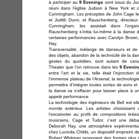
à participer au
9 Evenings
sont issus du Jud
réuni dans l’église Judson à New York et c
Cunningham. Les préceptes de John Cage leu
et Judith Dunn, et Rauschenberg, directeur
Cunningham, les assistait dans l’organ
Rauschenberg s’initia lui-même à la danse 
certaines performances avec Carolyn Brown,
Hay.
Transversalité, mélange de danseurs et de 
des objets, abandon de la technicité de la dan
gestes du quotidien, sont autant de cara
Theater que l’on retrouve dans les
9 Evenin
entre l’art et la vie, telle était l’injonct
l’immense plateau de l’Arsenal, la technologi
permettre d’intégrer toutes sortes de sons et
la danse va s’effacer pour laisser place à
appelé performance.
La technologie des ingénieurs de Bell est 
monde extérieur. Les artistes choisissen
l’escamoter au profit de compositions tirée
musiciens, Cage et Tudor, c’est une déba
Deborah Hay, une atmosphère expérimentale
chez Lucinda Childs, un dispositif empreint
Robert Whitman proposent des formes plus 