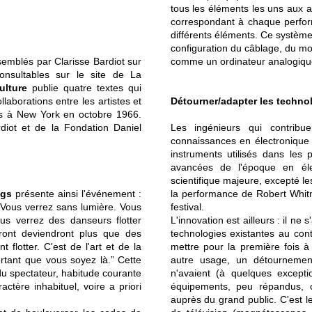
tous les éléments les uns aux a
correspondant à chaque perform
différents éléments. Ce système 
configuration du câblage, du moi
emblés par Clarisse Bardiot sur
comme un ordinateur analogiqu
onsultables sur le site de La
ulture
publie quatre textes qui
laborations entre les artistes et
Détourner/adapter les techno
es à New York en octobre 1966.
rdiot et de la Fondation Daniel
Les ingénieurs qui contrib
connaissances en électronique 
instruments utilisés dans les 
avancées de l'époque en éle
scientifique majeure, excepté le
ngs
présente ainsi l'événement :
la performance de Robert Whitm
 Vous verrez sans lumière. Vous
festival.
ous verrez des danseurs flotter
L'innovation est ailleurs : il ne
ront deviendront plus que des
technologies existantes au cont
flotter. C'est de l'art et de la
mettre pour la première fois à 
rtant que vous soyez là.” Cette
autre usage, un détournement 
 du spectateur, habitude courante
n'avaient (à quelques except
ctère inhabituel, voire a priori
équipements, peu répandus, 
auprès du grand public. C'est le