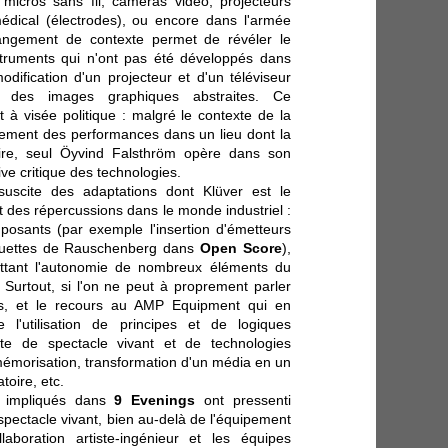
micros sans fil, caméras vidéo, projecteurs
médical (électrodes), ou encore dans l'armée
angement de contexte permet de révéler le
struments qui n'ont pas été développés dans
modification d'un projecteur et d'un téléviseur
 des images graphiques abstraites. Ce
 à visée politique : malgré le contexte de la
lement des performances dans un lieu dont la
taire, seul Öyvind Falsthröm opère dans son
ve critique des technologies.
uscite des adaptations dont Klüver est le
t des répercussions dans le monde industriel :
mposants (par exemple l'insertion d'émetteurs
uettes de Rauschenberg dans
Open Score
),
ettant l'autonomie de nombreux éléments du
Surtout, si l'on ne peut à proprement parler
es, et le recours au AMP Equipment qui en
 l'utilisation de principes et de logiques
te de spectacle vivant et de technologies
émorisation, transformation d'un média en un
toire, etc.
es impliqués dans
9 Evenings
ont pressenti
 spectacle vivant, bien au-delà de l'équipement
aboration artiste-ingénieur et les équipes