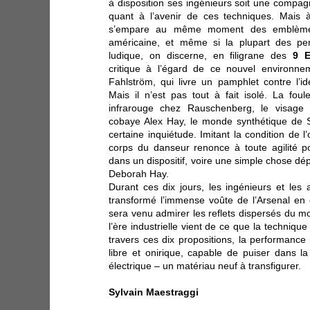
à disposition ses ingénieurs soit une compag
quant à l’avenir de ces techniques. Mais à
s’empare au même moment des emblèmes 
américaine, et même si la plupart des pe
ludique, on discerne, en filigrane des
9 E
critique à l’égard de ce nouvel environne
Fahlström, qui livre un pamphlet contre l’id
Mais il n’est pas tout à fait isolé. La fou
infrarouge chez Rauschenberg, le visage b
cobaye Alex Hay, le monde synthétique de St
certaine inquiétude. Imitant la condition de 
corps du danseur renonce à toute agilité p
dans un dispositif, voire une simple chose d
Deborah Hay.
Durant ces dix jours, les ingénieurs et les 
transformé l’immense voûte de l’Arsenal en 
sera venu admirer les reflets dispersés du m
l’ère industrielle vient de ce que la techniqu
travers ces dix propositions, la performanc
libre et onirique, capable de puiser dans l
électrique – un matériau neuf à transfigurer.
Sylvain Maestraggi