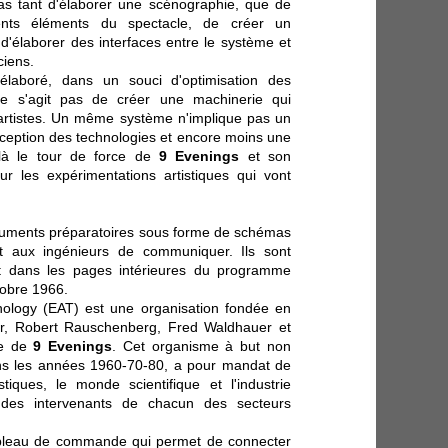
 pas tant d'élaborer une scénographie, que de
ents éléments du spectacle, de créer un
 d'élaborer des interfaces entre le système et
ciens.
aboré, dans un souci d'optimisation des
l ne s'agit pas de créer une machinerie qui
artistes. Un même système n'implique pas un
ption des technologies et encore moins une
 là le tour de force de
9 Evenings
et son
r les expérimentations artistiques qui vont
uments préparatoires sous forme de schémas
et aux ingénieurs de communiquer. Ils sont
et dans les pages intérieures du programme
tobre 1966.
ology (EAT) est une organisation fondée en
er, Robert Rauschenberg, Fred Waldhauer et
ée de
9 Evenings
.
Cet organisme à but non
 dans les années 1960-70-80, a pour mandat de
stiques, le monde scientifique et l'industrie
t des intervenants de chacun des secteurs
leau de commande qui permet de connecter