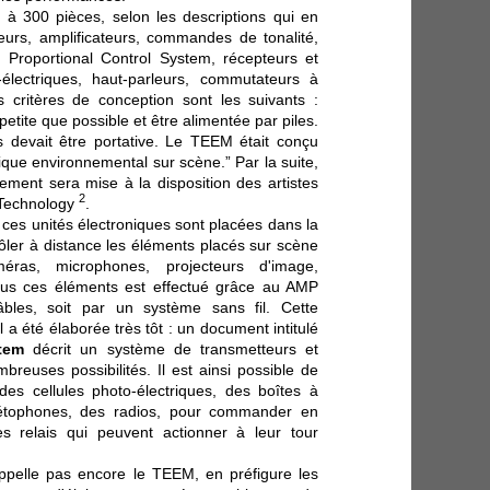
 300 pièces, selon les descriptions qui en
eurs, amplificateurs, commandes de tonalité,
n, Proportional Control System, récepteurs et
électriques, haut-parleurs, commutateurs à
s critères de conception sont les suivants :
petite que possible et être alimentée par piles.
és devait être portative. Le TEEM était conçu
ique environnemental sur scène.” Par la suite,
ement sera mise à la disposition des artistes
2
 Technology
.
e ces unités électroniques sont placées dans la
rôler à distance les éléments placés sur scène
améras, microphones, projecteurs d'image,
tous ces éléments est effectué grâce au AMP
âbles, soit par un système sans fil. Cette
l a été élaborée
très tôt : un document intitulé
tem
décrit un système de transmetteurs et
reuses possibilités. Il est ainsi possible de
es cellules photo-électriques, des boîtes à
étophones, des radios, pour commander en
es relais qui peuvent actionner à leur tour
'appelle pas encore le TEEM, en préfigure les