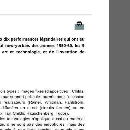
Imprimer
ux dix performances légendaires qui ont eu
if new-yorkais des années 1950-60, les 9
rt et technologie, et de l’invention de
is types : images fixes (diapositives : Childs,
s sur support pellicule tournés pour l'occasion
 réalisateurs (Rainer, Whitman, Fahlström,
diffusées en direct (circuits fermés) ou en
ex Hay, Childs, Rauschenberg, Tudor).
es technologies s'applique aussi au matériel
cteurs ne sont pas des eidophores, mais des
soumis à une forte tension, et munis d'une