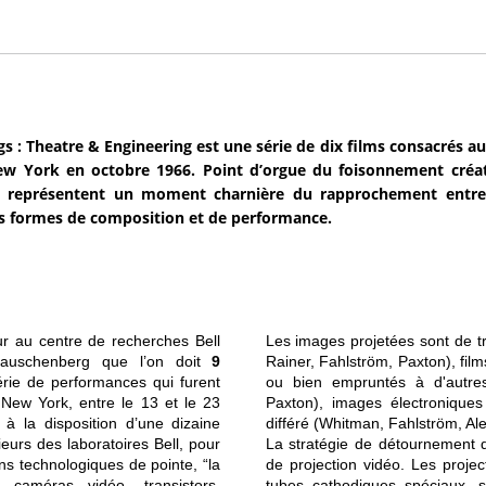
gs : Theatre & Engineering est une série de dix films consacrés a
ew York en octobre 1966. Point d’orgue du foisonnement créat
 représentent un moment charnière du rapprochement entre a
s formes de composition et de performance.
eur au centre de recherches Bell
Les images projetées sont de tro
 Rauschenberg que l’on doit
9
Rainer, Fahlström, Paxton), film
érie de performances qui furent
ou bien empruntés à d'autres
ew York, entre le 13 et le 23
Paxton), images électroniques 
 à la disposition d’une dizaine
différé (Whitman, Fahlström, Al
ieurs des laboratoires Bell, pour
La stratégie de détournement d
ns technologiques de pointe, “la
de projection vidéo. Les proje
 caméras vidéo, transistors,
tubes cathodiques spéciaux, 