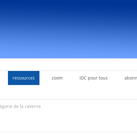
ressources
zoom
IDC pour tous
abon
légorie de la caverne