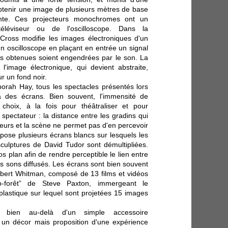
btenir une image de plusieurs mètres de base
sante. Ces projecteurs monochromes ont un
éléviseur ou de l'oscilloscope. Dans la
Cross modifie les images électroniques d'un
'un oscilloscope en plaçant en entrée un signal
s obtenues soient engendrées par le son. La
'image électronique, qui devient abstraite,
 un fond noir.
rah Hay, tous les spectacles présentés lors
 des écrans. Bien souvent, l'immensité de
choix, à la fois pour théâtraliser et pour
spectateur : la distance entre les gradins qui
teurs et la scène ne permet pas d'en percevoir
spose plusieurs écrans blancs sur lesquels les
ulptures de David Tudor sont démultipliées.
s plan afin de rendre perceptible le lien entre
s sons diffusés. Les écrans sont bien souvent
obert Whitman, composé de 13 films et vidéos
loo-forêt” de Steve Paxton, immergeant le
lastique sur lequel sont projetées 15 images
 bien au-delà d'un simple accessoire
 un décor mais proposition d'une expérience