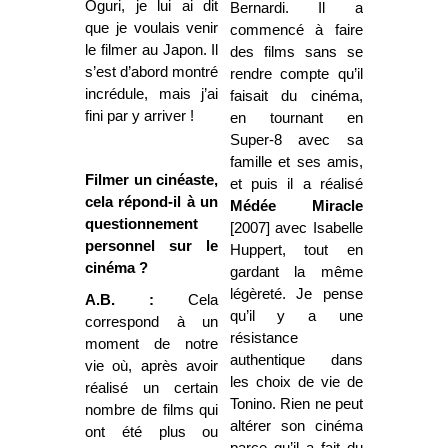
Oguri, je lui ai dit
Bernardi. Il a
que je voulais venir
commencé à faire
le filmer au Japon. Il
des films sans se
s’est d’abord montré
rendre compte qu’il
incrédule, mais j’ai
faisait du cinéma,
fini par y arriver !
en tournant en
Super-8 avec sa
famille et ses amis,
Filmer un cinéaste,
et puis il a réalisé
cela répond-il à un
Médée Miracle
questionnement
[2007] avec Isabelle
personnel sur le
Huppert, tout en
cinéma ?
gardant la même
légèreté. Je pense
A.B. :
Cela
qu’il y a une
correspond à un
résistance
moment de notre
authentique dans
vie où, après avoir
les choix de vie de
réalisé un certain
Tonino. Rien ne peut
nombre de films qui
altérer son cinéma
ont été plus ou
parce qu’il a fait du