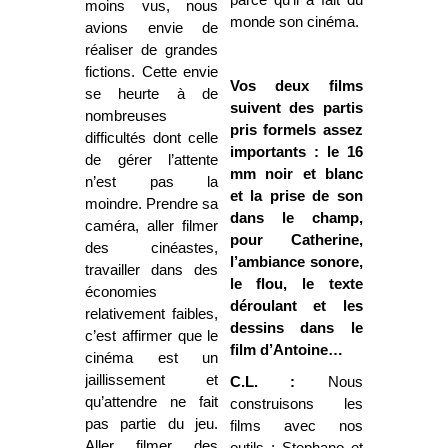
moins vus, nous
monde son cinéma.
avions envie de
réaliser de grandes
fictions. Cette envie
Vos deux films
se heurte à de
suivent des partis
nombreuses
pris formels assez
difficultés dont celle
importants : le 16
de gérer l’attente
mm noir et blanc
n’est pas la
et la prise de son
moindre. Prendre sa
dans le champ,
caméra, aller filmer
pour Catherine,
des cinéastes,
l’ambiance sonore,
travailler dans des
le flou, le texte
économies
déroulant et les
relativement faibles,
dessins dans le
c’est affirmer que le
film d’Antoine…
cinéma est un
jaillissement et
C.L. :
Nous
qu’attendre ne fait
construisons les
pas partie du jeu.
films avec nos
Aller filmer des
outils : Stephano et