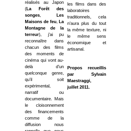
réalisés au Japon
les films dans des
(
La Forêt
des
laboratoires
songes
,
Les
traditionnels, cela
Maisons de feu
,
La
n’aura plus du tout
Montagne
de la
la même texture, ni
terreur
), j’ai pu
le même sens
reconnaître dans
économique et
chacun des films
artisanal.
des moments de
cinéma qui vont au-
delà d’un
Propos recueillis
quelconque genre,
par Sylvain
qu’il soit
Maestraggi,
expérimental,
juillet 2011.
narratif ou
documentaire. Mais
le cloisonnement
des financements
comme de la
diffusion nous
rappelle que nous