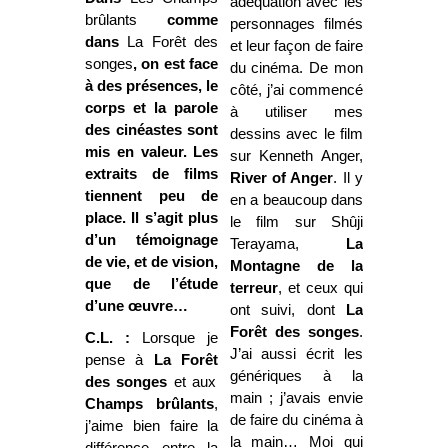
adéquation avec les
brûlants
comme
personnages filmés
dans
La Forêt des
et leur façon de faire
songes
, on est face
du cinéma. De mon
à des présences, le
côté, j’ai commencé
corps et la parole
à utiliser mes
des cinéastes sont
dessins avec le film
mis en valeur. Les
sur Kenneth Anger,
extraits de films
River of Anger
. Il y
tiennent peu de
en a beaucoup dans
place. Il s’agit plus
le film sur Shûji
d’un témoignage
Terayama,
La
de vie, et de vision,
Montagne
de la
que de l’étude
terreur
, et ceux qui
d’une œuvre…
ont suivi, dont
La
Forêt
des songes
.
C.L. :
Lorsque je
J’ai aussi écrit les
pense à
La Forêt
génériques à la
des songes
et aux
main ; j’avais envie
Champs brûlants
,
de faire du cinéma à
j’aime bien faire la
la main… Moi qui
différence entre la