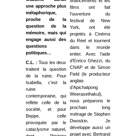
financements et les
une approche plus
films ont fait
métaphorique,
l’ouverture du
proche de la
festival de New
question de la
York, ont été
mémoire, mais qui
projetés à Cinéma
engage aussi des
du Réel et tournent
questions
dans le monde
politiques…
entier. Avec l’aide
d’Enrico Ghezzi, du
C.L. :
Tous les deux
CNAP et de Simon
traitent la question
Field (le producteur
de la ruine. Pour
anglais
Isabella, c’est la
d’Apichatpong
ruine
Weerasethakul),
contemporaine, qui
nous préparons le
reflète celle de la
prochain long
société, et pour
métrage de Stephen
Beppe, celle
Dwoskin. Je
provoquée par le
développe aussi un
cataclysme naturel,
projet avec Bertrand
dont l’histoire