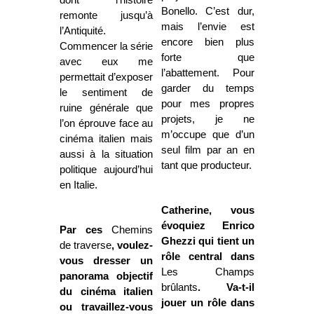
Bonello. C’est dur,
remonte jusqu’à
mais l’envie est
l’Antiquité.
encore bien plus
Commencer la série
forte que
avec eux me
l’abattement. Pour
permettait d’exposer
garder du temps
le sentiment de
pour mes propres
ruine générale que
projets, je ne
l’on éprouve face au
m’occupe que d’un
cinéma italien mais
seul film par an en
aussi à la situation
tant que producteur.
politique aujourd’hui
en Italie.
Catherine, vous
évoquiez Enrico
Par ces
Chemins
Ghezzi qui tient un
de traverse
, voulez-
rôle central dans
vous dresser un
Les Champs
panorama objectif
brûlants
. Va-t-il
du cinéma italien
jouer un rôle dans
ou travaillez-vous