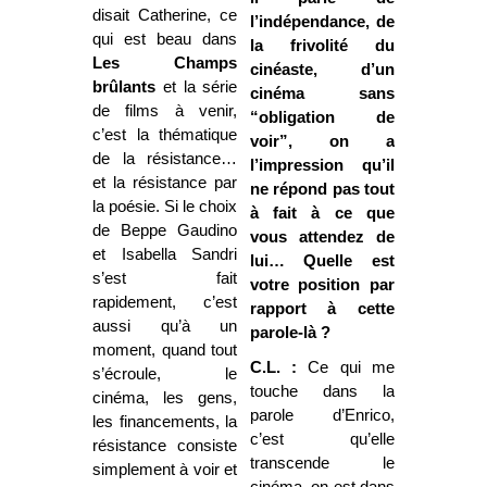
disait Catherine, ce
l’indépendance, de
qui est beau dans
la frivolité du
Les Champs
cinéaste, d’un
brûlants
et la série
cinéma sans
de films à venir,
“obligation de
c’est la thématique
voir”, on a
de la résistance…
l’impression qu’il
et la résistance par
ne répond pas tout
la poésie. Si le choix
à fait à ce que
de Beppe Gaudino
vous attendez de
et Isabella Sandri
lui… Quelle est
s’est fait
votre position par
rapidement, c’est
rapport à cette
aussi qu’à un
parole-là ?
moment, quand tout
C.L. :
Ce qui me
s’écroule, le
touche dans la
cinéma, les gens,
parole d’Enrico,
les financements, la
c’est qu’elle
résistance consiste
transcende le
simplement à voir et
cinéma, on est dans