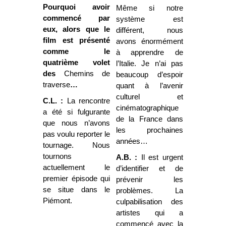
Pourquoi avoir
Même si notre
commencé par
système est
eux, alors que le
différent, nous
film est présenté
avons énormément
comme le
à apprendre de
quatrième volet
l’Italie. Je n’ai pas
des
Chemins de
beaucoup d’espoir
traverse
…
quant à l’avenir
culturel et
C.L. :
La rencontre
cinématographique
a été si fulgurante
de la France dans
que nous n’avons
les prochaines
pas voulu reporter le
années…
tournage. Nous
tournons
A.B. :
Il est urgent
actuellement le
d’identifier et de
premier épisode qui
prévenir les
se situe dans le
problèmes. La
Piémont.
culpabilisation des
artistes qui a
commencé avec la