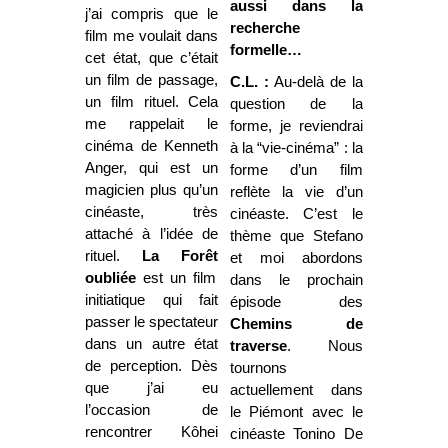
aussi dans la
j’ai compris que le
recherche
film me voulait dans
formelle…
cet état, que c’était
un film de passage,
C.L. :
Au-delà de la
un film rituel. Cela
question de la
me rappelait le
forme, je reviendrai
cinéma de Kenneth
à la “vie-cinéma” : la
Anger, qui est un
forme d’un film
magicien plus qu’un
reflète la vie d’un
cinéaste, très
cinéaste. C’est le
attaché à l’idée de
thème que Stefano
rituel.
La Forêt
et moi abordons
oubliée
est un film
dans le prochain
initiatique qui fait
épisode des
passer le spectateur
Chemins de
dans un autre état
traverse
. Nous
de perception. Dès
tournons
que j’ai eu
actuellement dans
l’occasion de
le Piémont avec le
rencontrer Kôhei
cinéaste Tonino De