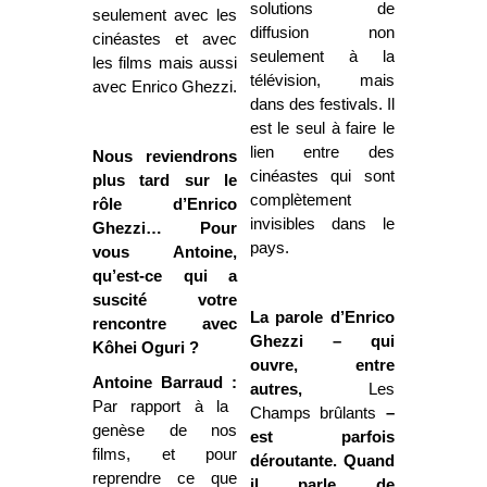
solutions de
seulement avec les
diffusion non
cinéastes et avec
seulement à la
les films mais aussi
télévision, mais
avec Enrico Ghezzi.
dans des festivals. Il
est le seul à faire le
lien entre des
Nous reviendrons
cinéastes qui sont
plus tard sur le
complètement
rôle d’Enrico
invisibles dans le
Ghezzi… Pour
pays.
vous Antoine,
qu’est-ce qui a
suscité votre
La parole d’Enrico
rencontre avec
Ghezzi – qui
Kôhei Oguri ?
ouvre, entre
Antoine Barraud :
autres,
Les
Par rapport à la
Champs brûlants
–
genèse de nos
est parfois
films, et pour
déroutante. Quand
reprendre ce que
il parle de