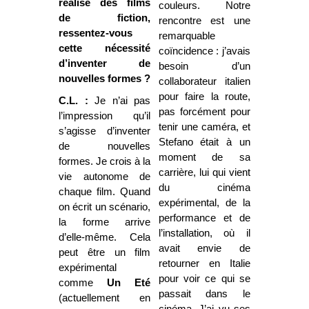
réalisé des films
couleurs. Notre
de fiction,
rencontre est une
ressentez-vous
remarquable
cette nécessité
coïncidence : j’avais
d’inventer de
besoin d’un
nouvelles formes ?
collaborateur italien
pour faire la route,
C.L. :
Je n’ai pas
pas forcément pour
l’impression qu’il
tenir une caméra, et
s’agisse d’inventer
Stefano était à un
de nouvelles
moment de sa
formes. Je crois à la
carrière, lui qui vient
vie autonome de
du cinéma
chaque film. Quand
expérimental, de la
on écrit un scénario,
performance et de
la forme arrive
l’installation, où il
d’elle-même. Cela
avait envie de
peut être un film
retourner en Italie
expérimental
pour voir ce qui se
comme
Un Eté
passait dans le
(actuellement en
cinéma. J’ai vu ses