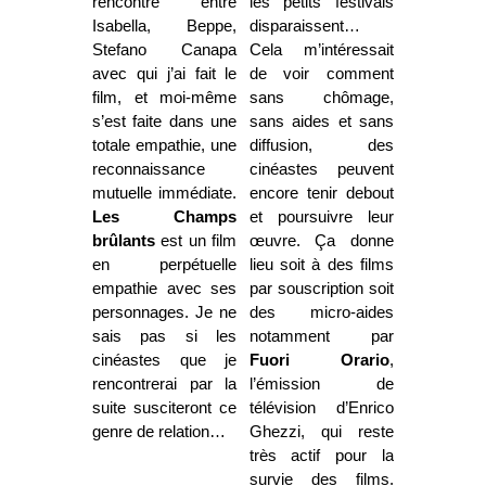
rencontre entre
les petits festivals
Isabella, Beppe,
disparaissent…
Stefano Canapa
Cela m’intéressait
avec qui j’ai fait le
de voir comment
film, et moi-même
sans chômage,
s’est faite dans une
sans aides et sans
totale empathie, une
diffusion, des
reconnaissance
cinéastes peuvent
mutuelle immédiate.
encore tenir debout
Les Champs
et poursuivre leur
brûlants
est un film
œuvre. Ça donne
en perpétuelle
lieu soit à des films
empathie avec ses
par souscription soit
personnages. Je ne
des micro-aides
sais pas si les
notamment par
cinéastes que je
Fuori Orario
,
rencontrerai par la
l’émission de
suite susciteront ce
télévision d’Enrico
genre de relation…
Ghezzi, qui reste
très actif pour la
survie des films.