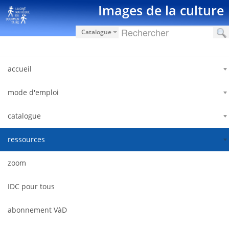
Saut au contenu
Images de la culture
Catalogue
accueil
mode d'emploi
catalogue
ressources
zoom
IDC pour tous
abonnement VàD