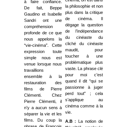
à faire confiance.
la philosophie et non
De fait, Beppe
plus dans la critique
Gaudino et Isabelle
de cinéma. Il
Sandri ont une
dégage la question
compréhension
de l’indépendance
profonde de ce que
du cinéaste du
nous appelons la
cliché du cinéaste
“vie-cinéma”. Cette
maudit, pour
expression toute
toucher à une
simple nous est
problématique plus
venue lorsque nous
vaste. La phrase clé
travaillions
pour moi c’est
ensemble à la
quand il dit “qui se
restauration des
passionne à juger
films de Pierre
perd tout” ; cela
Clémenti. Chez
s’applique au
Pierre Clémenti, il
cinéma comme à la
n’y a aucun sens à
vie.
séparer la vie et les
films. Du coup la
A.B :
La notion de
phrase de François