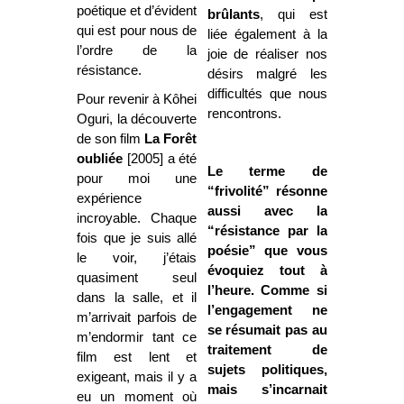
poétique et d’évident
brûlants
, qui est
qui est pour nous de
liée également à la
l’ordre de la
joie de réaliser nos
résistance.
désirs malgré les
difficultés que nous
Pour revenir à Kôhei
rencontrons.
Oguri, la découverte
de son film
La Forêt
oubliée
[2005] a été
Le terme de
pour moi une
“frivolité” résonne
expérience
aussi avec la
incroyable. Chaque
“résistance par la
fois que je suis allé
poésie” que vous
le voir, j’étais
évoquiez tout à
quasiment seul
l’heure. Comme si
dans la salle, et il
l’engagement ne
m’arrivait parfois de
se résumait pas au
m’endormir tant ce
traitement de
film est lent et
sujets politiques,
exigeant, mais il y a
mais s’incarnait
eu un moment où