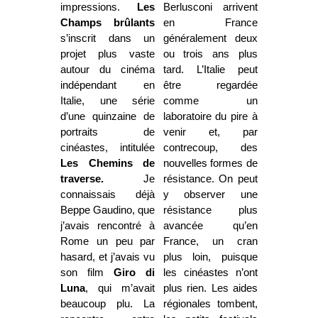
impressions.
Les
Berlusconi arrivent
Champs brûlants
en France
s’inscrit dans un
généralement deux
projet plus vaste
ou trois ans plus
autour du cinéma
tard. L’Italie peut
indépendant en
être regardée
Italie, une série
comme un
d’une quinzaine de
laboratoire du pire à
portraits de
venir et, par
cinéastes, intitulée
contrecoup, des
Les Chemins de
nouvelles formes de
traverse.
Je
résistance. On peut
connaissais déjà
y observer une
Beppe Gaudino, que
résistance plus
j’avais rencontré à
avancée qu’en
Rome un peu par
France, un cran
hasard, et j’avais vu
plus loin, puisque
son film
Giro di
les cinéastes n’ont
Luna
, qui m’avait
plus rien. Les aides
beaucoup plu. La
régionales tombent,