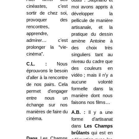
cinéastes, c’est
moi avons appris à
sortir de chez soi,
développer la
provoquer des
pellicule de manière
rencontres,
artisanale, et la
apprendre,
pratique du dessin
admirer… c’est
amène Antoine à
prolonger la “vie-
des choix très
cinéma”.
singuliers tant au
niveau du cadre que
C.L. :
Nous
des couleurs en
éprouvons le besoin
vidéo ; mais il n’y a
d’aller à la rencontre
aucune volonté
de nos pairs. Cela
formelle dans la
permet d’engager
manière dont nous
entre nous un
faisons nos films…
échange sur nos
manières de faire du
A.B. :
Il y a une
cinéma.
forme d’artisanat
dans
Les Champs
brûlants
qui est en
Dans
Les Champs