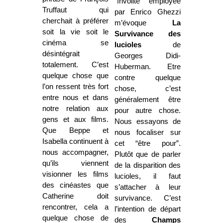
“frivolité” employée
Truffaut qui
par Enrico Ghezzi
cherchait à préférer
m’évoque
La
soit la vie soit le
Survivance
des
cinéma se
lucioles
de
désintégrait
Georges Didi-
totalement. C’est
Huberman. Etre
quelque chose que
contre quelque
l’on ressent très fort
chose, c’est
entre nous et dans
généralement être
notre relation aux
pour autre chose.
gens et aux films.
Nous essayons de
Que Beppe et
nous focaliser sur
Isabella continuent à
cet “être pour”.
nous accompagner,
Plutôt que de parler
qu’ils viennent
de la disparition des
visionner les films
lucioles, il faut
des cinéastes que
s’attacher à leur
Catherine doit
survivance. C’est
rencontrer, cela a
l’intention de départ
quelque chose de
des
Champs