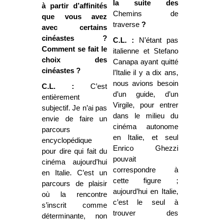
la suite des
à partir d’affinités
Chemins de
que vous avez
traverse
?
avec certains
cinéastes ?
C.L. :
N’étant pas
Comment se fait le
italienne et Stefano
choix des
Canapa ayant quitté
cinéastes ?
l’Italie il y a dix ans,
nous avions besoin
C.L. :
C’est
d’un guide, d’un
entièrement
Virgile, pour entrer
subjectif. Je n’ai pas
dans le milieu du
envie de faire un
cinéma autonome
parcours
en Italie, et seul
encyclopédique
Enrico Ghezzi
pour dire qui fait du
pouvait
cinéma aujourd’hui
correspondre à
en Italie. C’est un
cette figure ;
parcours de plaisir
aujourd’hui en Italie,
où la rencontre
c’est le seul à
s’inscrit comme
trouver des
déterminante, non