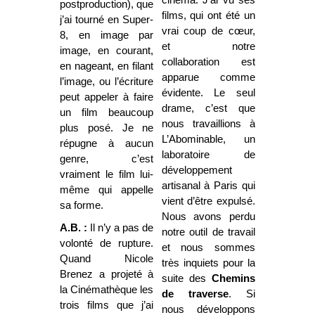
postproduction), que
films, qui ont été un
j’ai tourné en Super-
vrai coup de cœur,
8, en image par
et notre
image, en courant,
collaboration est
en nageant, en filant
apparue comme
l’image, ou l’écriture
évidente. Le seul
peut appeler à faire
drame, c’est que
un film beaucoup
nous travaillions à
plus posé. Je ne
L’Abominable, un
répugne à aucun
laboratoire de
genre, c’est
développement
vraiment le film lui-
artisanal à Paris qui
même qui appelle
vient d’être expulsé.
sa forme.
Nous avons perdu
A.B. :
Il n’y a pas de
notre outil de travail
volonté de rupture.
et nous sommes
Quand Nicole
très inquiets pour la
Brenez a projeté à
suite des
Chemins
la Cinémathèque les
de traverse
. Si
trois films que j’ai
nous développons