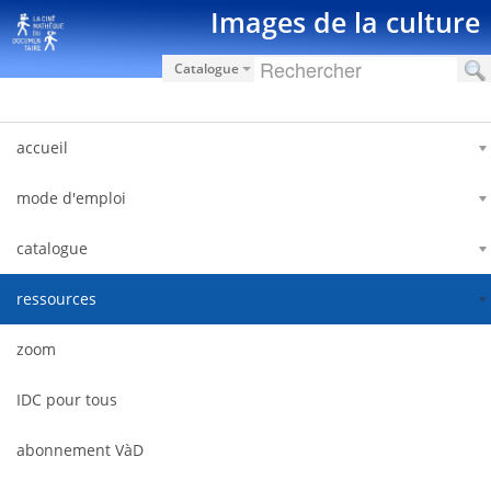
Saut au contenu
Images de la culture
Catalogue
accueil
mode d'emploi
catalogue
ressources
zoom
IDC pour tous
abonnement VàD