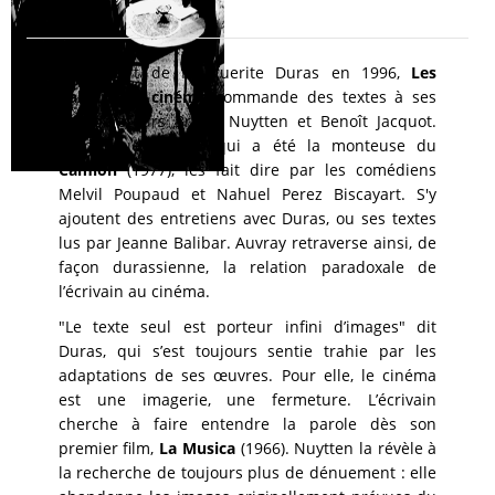
Résumé
A la mort de Marguerite Duras en 1996,
Les
Cahiers du cinéma
commande des textes à ses
collaborateurs Bruno Nuytten et Benoît Jacquot.
Dominique Auvray, qui a été la monteuse du
Camion
(1977), les fait dire par les comédiens
Melvil Poupaud et Nahuel Perez Biscayart. S'y
ajoutent des entretiens avec Duras, ou ses textes
lus par Jeanne Balibar. Auvray retraverse ainsi, de
façon durassienne, la relation paradoxale de
l’écrivain au cinéma.
"Le texte seul est porteur infini d’images" dit
Duras, qui s’est toujours sentie trahie par les
adaptations de ses œuvres. Pour elle, le cinéma
est une imagerie, une fermeture. L’écrivain
cherche à faire entendre la parole dès son
premier film,
La Musica
(1966). Nuytten la révèle à
la recherche de toujours plus de dénuement : elle