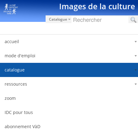
Saut au contenu
Images de la culture
Catalogue
accueil
mode d'emploi
catalogue
ressources
zoom
IDC pour tous
abonnement VàD