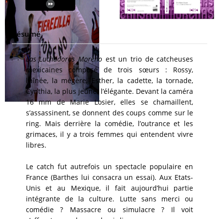
Résumé
Las Luchadoras Moreno
est un trio de catcheuses
mexicaines composé de trois sœurs : Rossy,
l’aînée, la mégère, Esther, la cadette, la tornade,
Cynthia, la plus jeune, l’élégante. Devant la caméra
16 mm de Marie Losier, elles se chamaillent,
s’assassinent, se donnent des coups comme sur le
ring. Mais derrière la comédie, l’outrance et les
grimaces, il y a trois femmes qui entendent vivre
libres.
Le catch fut autrefois un spectacle populaire en
France (Barthes lui consacra un essai). Aux Etats-
Unis et au Mexique, il fait aujourd’hui partie
intégrante de la culture. Lutte sans merci ou
comédie ? Massacre ou simulacre ? Il voit