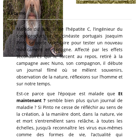
Résumé
Malade du sida et de l’hépatite C, l’ingénieur du
son, producteur et cinéaste portugais Joaquim
Pinto se porte volontaire pour tester un nouveau
médicament en Espagne. Affecté par les effets
secondaires qui le forcent au repos, retiré à la
campagne avec Nuno, son compagnon, il débute
un journal filmé où se mêlent souvenirs,
observation de la nature, réflexions sur l’homme et
sur notre temps.
Est-ce parce que l’époque est malade que
Et
maintenant ?
semble bien plus qu’un journal de
maladie ? Si Pinto ne cesse de réfléchir au sens de
la création, à la manière dont, dans la nature, vie
et mort s’entremêlent sans relâche, à toutes les
échelles, jusqu’à reconnaître les virus eux-mêmes
comme des formes de vie, l’actualité qui