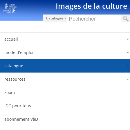
Saut au contenu
Images de la culture
Catalogue
accueil
mode d'emploi
catalogue
ressources
zoom
IDC pour tous
abonnement VàD