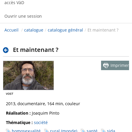
accès VàD
Ouvrir une session
Accueil
/
catalogue
/
catalogue général
/
Et maintenant ?
Et maintenant ?
Imprimer
2013, documentaire, 164 min, couleur
Réalisation :
Joaquim Pinto
Thématique :
société
homosexualité
rural (monde)
santé
sida