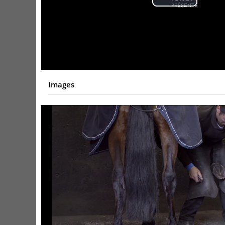
Play
Video
Images