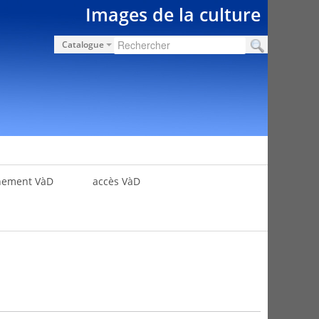
Images de la culture
Catalogue
nement VàD
accès VàD