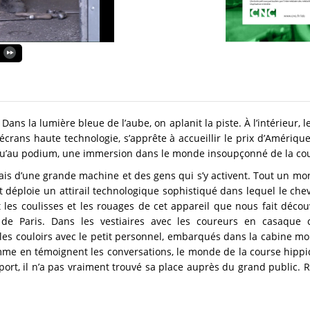
ans la lumière bleue de l’aube, on aplanit la piste. À l’intérieur, 
écrans haute technologie, s’apprête à accueillir le prix d’Amériq
squ’au podium, une immersion dans le monde insoupçonné de la co
 mais d’une grande machine et des gens qui s’y activent. Tout un m
 déploie un attirail technologique sophistiqué dans lequel le cheva
nt les coulisses et les rouages de cet appareil que nous fait déco
 de Paris. Dans les vestiaires avec les coureurs en casaque 
 les couloirs avec le petit personnel, embarqués dans la cabine mo
Comme en témoignent les conversations, le monde de la course hippi
sport, il n’a pas vraiment trouvé sa place auprès du grand public.