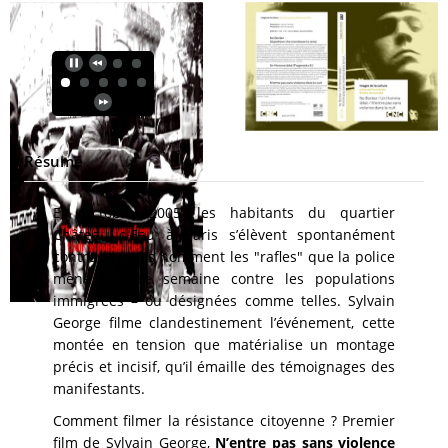
Résumé
En octobre 2005, les habitants du quartier
Château d’Eau à Paris s’élèvent spontanément
contre ce qu’ils nomment les "rafles" que la police
mène chaque semaine contre les populations
immigrées – ou désignées comme telles. Sylvain
George filme clandestinement l’événement, cette
montée en tension que matérialise un montage
précis et incisif, qu’il émaille des témoignages des
manifestants.
Comment filmer la résistance citoyenne ? Premier
film de Sylvain George,
N’entre pas sans violence