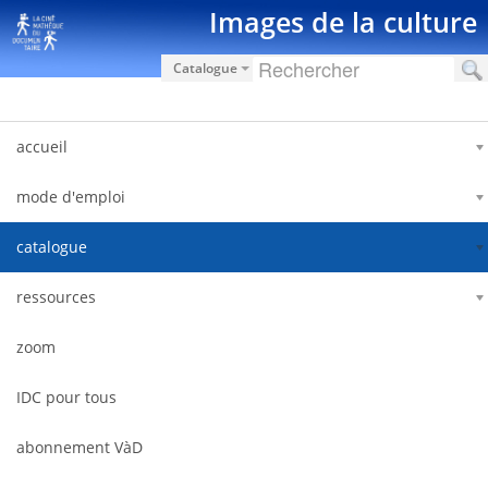
Saut au contenu
Images de la culture
Catalogue
accueil
mode d'emploi
catalogue
ressources
zoom
IDC pour tous
abonnement VàD