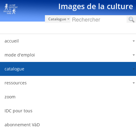
Saut au contenu
Images de la culture
Catalogue
accueil
mode d'emploi
catalogue
ressources
zoom
IDC pour tous
abonnement VàD