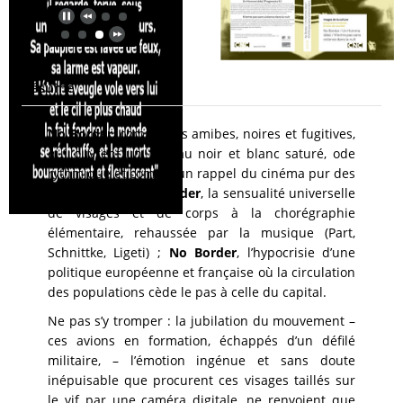
Résumé
No Border
, comme ces amibes, noires et fugitives,
qui ouvrent un film au noir et blanc saturé, ode
rythmique et comme un rappel du cinéma pur des
années 1920 ;
No Border
, la sensualité universelle
de visages et de corps à la chorégraphie
élémentaire, rehaussée par la musique (Part,
Schnittke, Ligeti) ;
No Border
, l’hypocrisie d’une
politique européenne et française où la circulation
des populations cède le pas à celle du capital.
Ne pas s’y tromper : la jubilation du mouvement –
ces avions en formation, échappés d’un défilé
militaire, – l’émotion ingénue et sans doute
inépuisable que procurent ces visages taillés sur
le vif par une caméra digitale, ne renvoient que