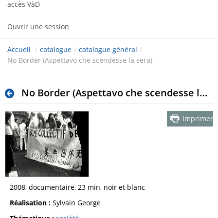
accès VàD
Ouvrir une session
Accueil
/
catalogue
/
catalogue général
/
No Border (Aspettavo che scendesse la sera)
No Border (Aspettavo che scendesse la sera)
Imprimer
2008, documentaire, 23 min, noir et blanc
Réalisation :
Sylvain George