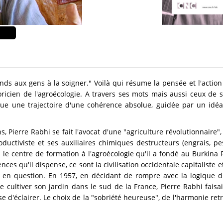
ends aux gens à la soigner." Voilà qui résume la pensée et l'actio
oricien de l'agroécologie. A travers ses mots mais aussi ceux de 
ue une trajectoire d'une cohérence absolue, guidée par un idéal 
, Pierre Rabhi se fait l'avocat d'une "agriculture révolutionnaire"
roductiviste et ses auxiliaires chimiques destructeurs (engrais, p
e centre de formation à l'agroécologie qu'il a fondé au Burkina Fa
ces qu'il dispense, ce sont la civilisation occidentale capitaliste
 en question. En 1957, en décidant de rompre avec la logique d
 cultiver son jardin dans le sud de la France, Pierre Rabhi faisa
d'éclairer. Le choix de la "sobriété heureuse", de l'harmonie ret