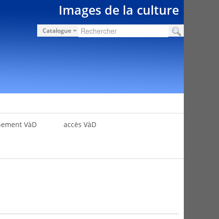
Images de la culture
Catalogue
nement VàD
accès VàD