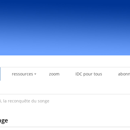
ressources
zoom
IDC pour tous
abon
i, la reconquête du songe
nge