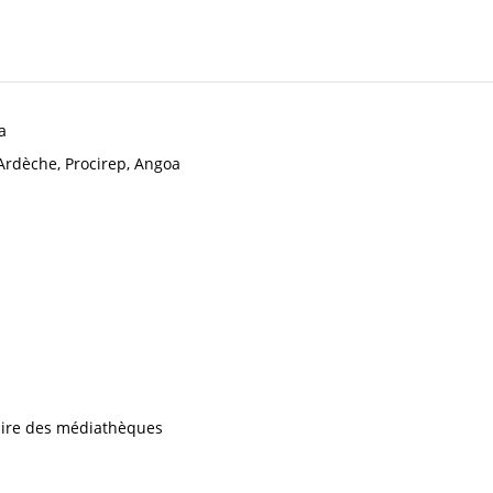
a
Ardèche, Procirep, Angoa
iaire des médiathèques