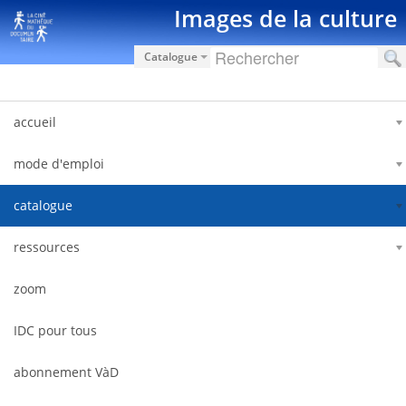
Saut au contenu
Images de la culture
Catalogue
accueil
mode d'emploi
catalogue
ressources
zoom
IDC pour tous
abonnement VàD