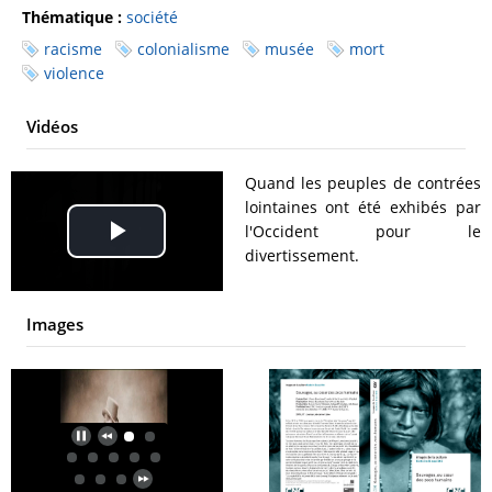
Thématique :
société
racisme
colonialisme
musée
mort
violence
Vidéos
Quand les peuples de contrées
lointaines ont été exhibés par
l'Occident pour le
Play
divertissement.
Video
Images