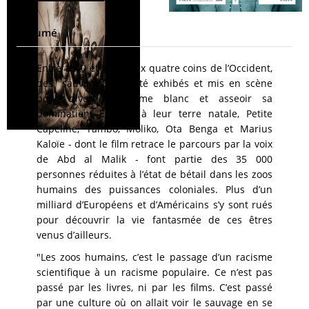
Résumé
Entre 1810 et 1940, aux quatre coins de l’Occident,
des "sauvages" ont été exhibés et mis en scène
pour divertir l'homme blanc et asseoir sa
domination. Enlevés à leur terre natale, Petite
Capeline, Tambo, Moliko, Ota Benga et Marius
Kaloïe - dont le film retrace le parcours par la voix
de Abd al Malik - font partie des 35 000
personnes réduites à l’état de bétail dans les zoos
humains des puissances coloniales. Plus d’un
milliard d’Européens et d’Américains s’y sont rués
pour découvrir la vie fantasmée de ces êtres
venus d’ailleurs.
"Les zoos humains, c’est le passage d’un racisme
scientifique à un racisme populaire. Ce n’est pas
passé par les livres, ni par les films. C’est passé
par une culture où on allait voir le sauvage en se