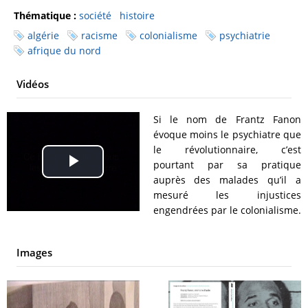
Thématique :
société
histoire
algérie
racisme
colonialisme
psychiatrie
afrique du nord
Vidéos
Si le nom de Frantz Fanon
évoque moins le psychiatre que
le révolutionnaire, c’est
pourtant par sa pratique
Play
auprès des malades qu’il a
mesuré les injustices
Video
engendrées par le colonialisme.
Images