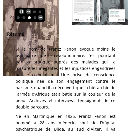
Résumé
Si le nom de Frantz Fanon évoque moins le
psychiatre que le révolutionnaire, c’est pourtant
par sa pratique auprès des malades qu’il a
mesuré les inégalités et les injustices engendrées
par le colonialisme. Une prise de conscience
politique née de son engagement contre le
nazisme, quand il a découvert que la hiérarchie de
l’armée d’Afrique était bâtie sur la couleur de la
peau. Archives et interviews témoignent de ce
double parcours.
Né en Martinique en 1925, Frantz Fanon est
nommé à 28 ans médecin chef de l’hôpital
psychiatrique de Blida, au sud d'Alger. Il va