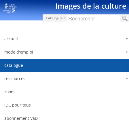
Saut au contenu
Images de la culture
Catalogue
accueil
mode d'emploi
catalogue
ressources
zoom
IDC pour tous
abonnement VàD