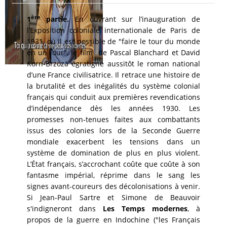
ère
1
partie.
En ouvrant sur l’inauguration de
l’Exposition coloniale internationale de Paris de
1931, où il est possible de "faire le tour du monde
en un jour", le film de Pascal Blanchard et David
Korn-Brzoza égratigne aussitôt le roman national
d’une France civilisatrice. Il retrace une histoire de
la brutalité et des inégalités du système colonial
français qui conduit aux premières revendications
d’indépendance dès les années 1930. Les
promesses non-tenues faites aux combattants
issus des colonies lors de la Seconde Guerre
mondiale exacerbent les tensions dans un
système de domination de plus en plus violent.
L’État français, s’accrochant coûte que coûte à son
fantasme impérial, réprime dans le sang les
signes avant-coureurs des décolonisations à venir.
Si Jean-Paul Sartre et Simone de Beauvoir
s'indigneront dans
Les Temps modernes
, à
propos de la guerre en Indochine ("les Français