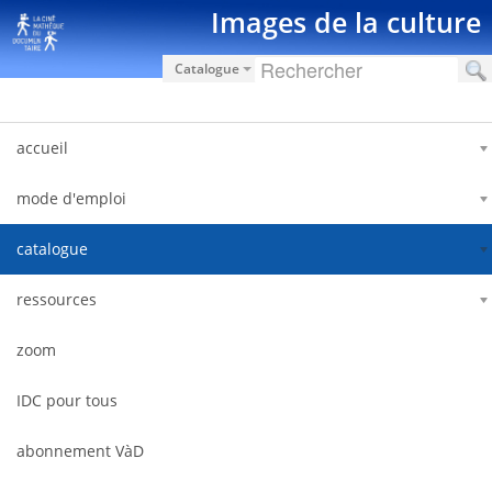
Saut au contenu
Images de la culture
Catalogue
accueil
mode d'emploi
catalogue
ressources
zoom
IDC pour tous
abonnement VàD