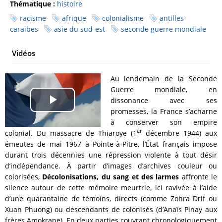
Thématique :
histoire
racisme
afrique
colonialisme
antilles
caraibes
asie du sud-est
seconde guerre mondiale
Vidéos
Au lendemain de la Seconde
Guerre mondiale, en
dissonance avec ses
Play
promesses, la France s’acharne
à conserver son empire
Video
er
colonial. Du massacre de Thiaroye (1
décembre 1944) aux
émeutes de mai 1967 à Pointe-à-Pitre, l’État français impose
durant trois décennies une répression violente à tout désir
d’indépendance. À partir d’images d’archives couleur ou
colorisées,
Décolonisations, du sang et des larmes
affronte le
silence autour de cette mémoire meurtrie, ici ravivée à l’aide
d’une quarantaine de témoins, directs (comme Zohra Drif ou
Xuan Phuong) ou descendants de colonisés (d’Anaïs Pinay aux
frères Amokrane). En deux parties couvrant chronologiquement