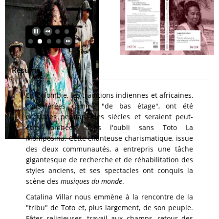
Résumé
En Colombie, les traditions indiennes et africaines,
considérées comme "de bas étage", ont été
occultées pendant des siècles et seraient peut-
être tombées dans l'oubli sans Toto La
Momposina. Cette chanteuse charismatique, issue
des deux communautés, a entrepris une tâche
gigantesque de recherche et de réhabilitation des
styles anciens, et ses spectacles ont conquis la
scène des
musiques du monde
.
Catalina Villar nous emmène à la rencontre de la
"tribu" de Toto et, plus largement, de son peuple.
Fêtes religieuses, travail aux champs, retour des