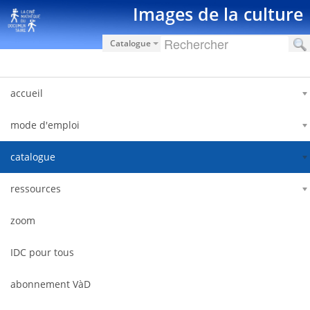
Saut au contenu
Images de la culture
Catalogue
accueil
mode d'emploi
catalogue
ressources
zoom
IDC pour tous
abonnement VàD