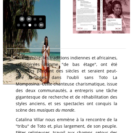
Résumé
En Colombie, les traditions indiennes et africaines,
considérées comme "de bas étage", ont été
occultées pendant des siècles et seraient peut-
être tombées dans l'oubli sans Toto La
Momposina. Cette chanteuse charismatique, issue
des deux communautés, a entrepris une tâche
gigantesque de recherche et de réhabilitation des
styles anciens, et ses spectacles ont conquis la
scène des
musiques du monde
.
Catalina Villar nous emmène à la rencontre de la
"tribu" de Toto et, plus largement, de son peuple.
Fêtes religieuses, travail aux champs, retour des