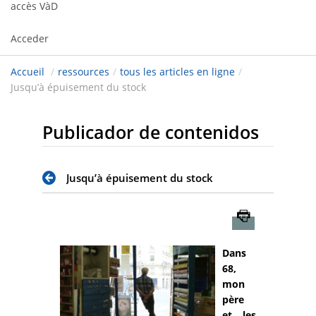
accès VàD
Acceder
Accueil
/
ressources
/
tous les articles en ligne
/
Jusqu’à épuisement du stock
Publicador de contenidos
Jusqu’à épuisement du stock
Imprimer
Dans
68,
mon
père
et les