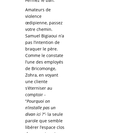
Fermez le ban.
Amateurs de
violence
œdipienne, passez
votre chemin.
Samuel Bigiaoui n’a
pas l’intention de
braquer le père.
Comme le constate
l’une des employés
de Bricomonge,
Zohra, en voyant
une cliente
s’éterniser au
comptoir -
“
Pourquoi on
n’installe pas un
divan ici ?”-
la seule
parole que semble
libérer l’espace clos