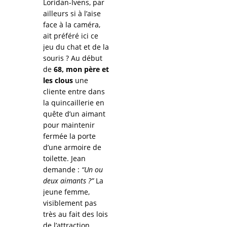
Loridan-Ivens, par
ailleurs si à l’aise
face à la caméra,
ait préféré ici ce
jeu du chat et de la
souris ? Au début
de
68, mon père et
les clous
une
cliente entre dans
la quincaillerie en
quête d’un aimant
pour maintenir
fermée la porte
d’une armoire de
toilette. Jean
demande :
“Un ou
deux aimants ?”
La
jeune femme,
visiblement pas
très au fait des lois
de l’attraction