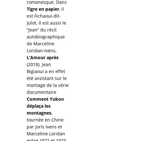
romanesque. Dans
Tigre en papier
, il
est Fichaoui-dit-
Julot. Il est aussi le
“Jean” du récit
autobiographique
de Marceline
Loridan-Ivens,
L’Amour après
(2018). Jean
Bigiaoui a en effet
été assistant sur le
montage de la série
documentaire
Comment Yukon
déplaça les
montagnes
,
tournée en Chine
par Joris Ivens et
Marceline Loridan
entre 1972 et 1973.