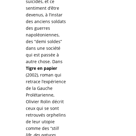
suicidés, et ce
sentiment d’être
devenus, à l’instar
des anciens soldats
des guerres
napoléoniennes,
des “demi soldes”
dans une société
qui est passée à
autre chose. Dans
Tigre en papier
(2002), roman qui
retrace l’expérience
de la Gauche
Prolétarienne,
Olivier Rolin décrit
ceux qui se sont
retrouvés orphelins
de leur utopie
comme des “
still
life, des natures