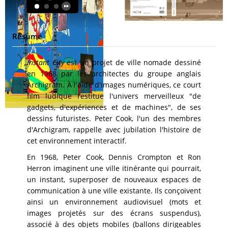
Résumé
Instant City
est un projet de ville nomade dessiné
en 1968 par les architectes du groupe anglais
Archigram. À l'aide d'images numériques, ce court
film ludique restitue l'univers merveilleux "de
gadgets, d'expériences et de machines", de ses
dessins futuristes. Peter Cook, l'un des membres
d'Archigram, rappelle avec jubilation l'histoire de
cet environnement interactif.
En 1968, Peter Cook, Dennis Crompton et Ron
Herron imaginent une ville itinérante qui pourrait,
un instant, superposer de nouveaux espaces de
communication à une ville existante. Ils conçoivent
ainsi un environnement audiovisuel (mots et
images projetés sur des écrans suspendus),
associé à des objets mobiles (ballons dirigeables