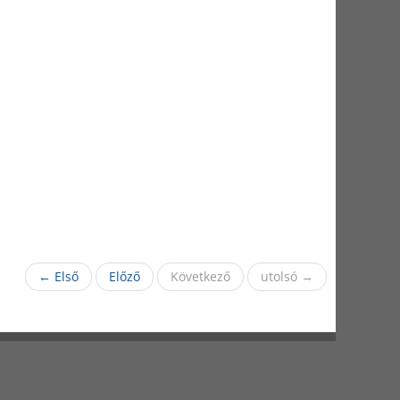
← Első
Előző
Következő
utolsó →