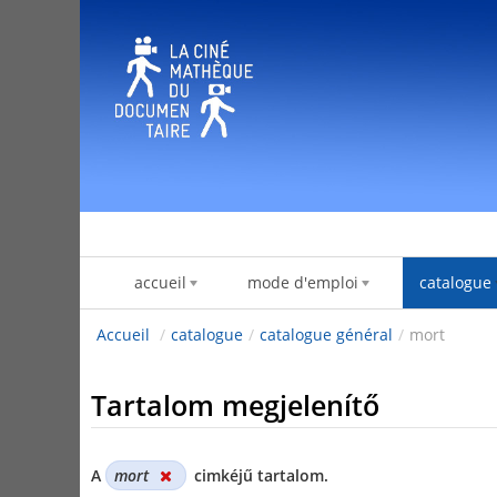
Ugrás a tartalomhoz
accueil
mode d'emploi
catalogue
Accueil
/
catalogue
/
catalogue général
/
mort
Tartalom megjelenítő
A
mort
cimkéjű tartalom.