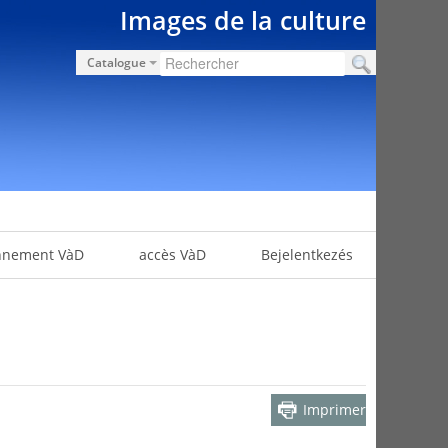
Images de la culture
Catalogue
nnement VàD
accès VàD
Bejelentkezés
Imprimer