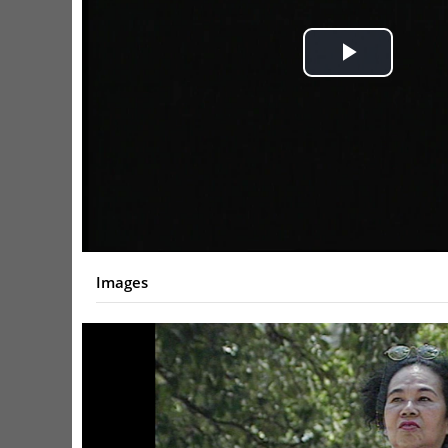
Play
Video
Images