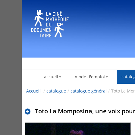
Pular para o conteúdo
accueil
mode d'emploi
catalo
Accueil
/
catalogue
/
catalogue général
/
Toto La Mom
Toto La Momposina, une voix pour