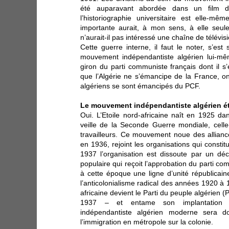
été auparavant abordée dans un film d
l’historiographie universitaire est elle-mê
importante aurait, à mon sens, à elle seul
n’aurait-il pas intéressé une chaîne de télévis
Cette guerre interne, il faut le noter, s’es
mouvement indépendantiste algérien lui-mê
giron du parti communiste français dont il s
que l’Algérie ne s’émancipe de la France, on
algériens se sont émancipés du PCF.
Le mouvement indépendantiste algérien ét
Oui. L’Etoile nord-africaine naît en 1925 dan
veille de la Seconde Guerre mondiale, cell
travailleurs. Ce mouvement noue des allianc
en 1936, rejoint les organisations qui constit
1937 l’organisation est dissoute par un d
populaire qui reçoit l’approbation du parti c
à cette époque une ligne d’unité républicain
l’anticolonialisme radical des années 1920 à 19
africaine devient le Parti du peuple algérien
1937 – et entame son implantation 
indépendantiste algérien moderne sera 
l’immigration en métropole sur la colonie.