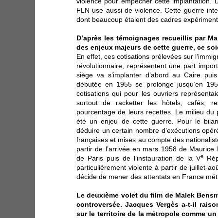
violence pour empêcher cette implantation. D
FLN use aussi de violence. Cette guerre int
dont beaucoup étaient des cadres expériment
D’après les témoignages recueillis par Ma
des enjeux majeurs de cette guerre, ce soi
En effet, ces cotisations prélevées sur l’immig
révolutionnaire, représentent une part impo
siège va s’implanter d’abord au Caire puis
débutée en 1955 se prolonge jusqu’en 1958.
cotisations qui pour les ouvriers représenta
surtout de racketter les hôtels, cafés, 
pourcentage de leurs recettes. Le milieu du 
été un enjeu de cette guerre. Pour le bila
déduire un certain nombre d’exécutions opéré
françaises et mises au compte des nationaliste
partir de l’arrivée en mars 1958 de Maurice 
e
de Paris puis de l’instauration de la V
Répu
particulièrement violente à partir de juillet
décide de mener des attentats en France métr
Le deuxième volet du film de Malek Bensma
controversée. Jacques Vergès a-t-il raiso
sur le territoire de la métropole comme un