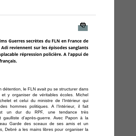
Imprimer
films Guerres secrètes du FLN en France de
 Adi reviennent sur les épisodes sanglants
lacable répression policière. A l’appui de
français.
en détention, le FLN avait pu se structurer dans
et y organiser de véritables écoles. Michel
helet et celui du ministre de l’Intérieur qui
s hommes politiques. A l’Intérieur, il fait
st un dur du RPF, une tendance très
gaulliste d’après-guerre. Avec Papon à la
uveau Garde des sceaux de ses amis et un
es, Debré a les mains libres pour organiser la