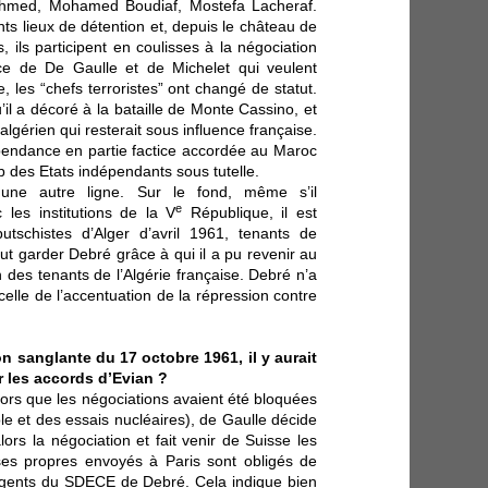
Ahmed, Mohamed Boudiaf, Mostefa Lacheraf.
rents lieux de détention et, depuis le château de
s, ils participent en coulisses à la négociation
ence de De Gaulle et de Michelet qui veulent
e, les “chefs terroristes” ont changé de statut.
il a décoré à la bataille de Monte Cassino, et
t algérien qui resterait sous influence française.
pendance en partie factice accordée au Maroc
 des Etats indépendants sous tutelle.
une autre ligne. Sur le fond, même s’il
e
les institutions de la V
République, il est
tschistes d’Alger d’avril 1961, tenants de
eut garder Debré grâce à qui il a pu revenir au
 des tenants de l’Algérie française. Debré n’a
celle de l’accentuation de la répression contre
on sanglante du 17 octobre 1961, il y aurait
 les accords d’Evian ?
 alors que les négociations avaient été bloquées
le et des essais nucléaires), de Gaulle décide
ors la négociation et fait venir de Suisse les
 ses propres envoyés à Paris sont obligés de
agents du SDECE de Debré. Cela indique bien