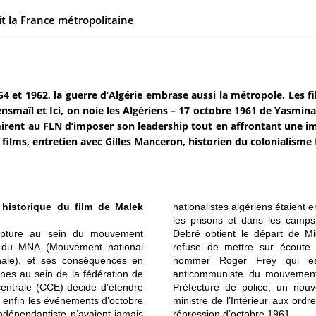
t la France métropolitaine
54 et 1962, la guerre d’Algérie embrase aussi la métropole. Les 
nsmaïl et Ici, on noie les Algériens – 17 octobre 1961 de Yasmina
irent au FLN d’imposer son leadership tout en affrontant une imp
 films, entretien avec Gilles Manceron, historien du colonialisme 
 historique du film de Malek
nationalistes algériens étaient 
les prisons et dans les camps 
rupture au sein du mouvement
Debré obtient le départ de Mic
es du MNA (Mouvement national
refuse de mettre sur écoute de
onale), et ses conséquences en
nommer Roger Frey qui e
nes au sein de la fédération de
anticommuniste du mouvement 
entrale (CCE) décide d’étendre
Préfecture de police, un no
et enfin les événements d’octobre
ministre de l’Intérieur aux ordr
ndépendantiste n’avaient jamais
répression d’octobre 1961.