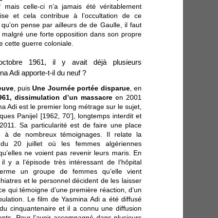
 mais celle-ci n’a jamais été véritablement
ise et cela contribue à l’occultation de ce
 qu’on pense par ailleurs de de Gaulle, il faut
 malgré une forte opposition dans son propre
e cette guerre coloniale.
ctobre 1961, il y avait déjà plusieurs
 Adi apporte-t-il du neuf ?
euve
, puis
Une Journée portée disparue
, en
961, dissimulation d’un massacre
en 2001
ina Adi est le premier long métrage sur le sujet,
ues Panijel [1962, 70’], longtemps interdit et
 2011. Sa particularité est de faire une place
 à de nombreux témoignages. Il relate la
e du 20 juillet où les femmes algériennes
u’elles ne voient pas revenir leurs maris. En
l y a l’épisode très intéressant de l’hôpital
ferme un groupe de femmes qu’elle vient
ychiatres et le personnel décident de les laisser
e ce qui témoigne d’une première réaction, d’un
ulation. Le film de Yasmina Adi a été diffusé
du cinquantenaire et il a connu une diffusion
dents. Pour l’avoir accompagné dans plusieurs