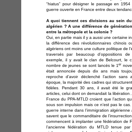
“hiatus” pour désigner le passage en 1954
guerre ouverte en France entre deux tendance
A quoi tiennent ces divisions au sein 
algérien ? A une différence de génératio
entre la métropole et la colonie ?
Oui, en partie mais il y a aussi une certaine in
la différence des révolutionnaires chinois o
algériens ont moins une culture politique de l’é
traversés par beaucoup d’oppositions d
exemple, il y avait le clan de Belcourt, l
er
nombre de jeunes se sont lancés le 1
nove
était annoncée depuis dix ans mais toujou
reproche d’avoir déclenché l’action sans 
époque, la majorité des cadres qui structurent
fidèles. Pendant 30 ans, il avait été le gra
articles, celui dont on demandait la libératio
France du PPA-MTLD croient que l’action qu
sous son impulsion mais ce n’est pas le ca
guerre interne dans l’immigration algérienne 
savent que le commanditaire de l’insurrection 
commencent à implanter une fédération de F
l’ancienne fédération du MTLD tenue par 