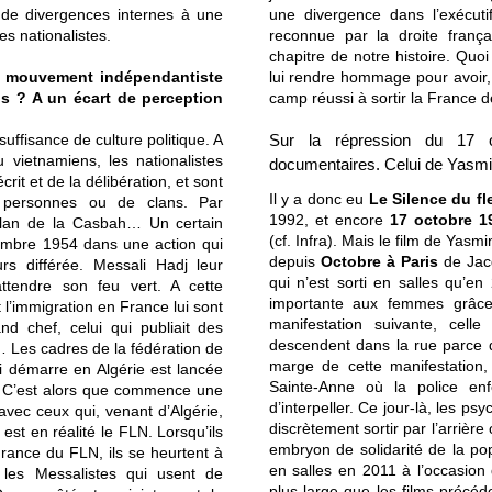
 de divergences internes à une
une divergence dans l’exécutif
s nationalistes.
reconnue par la droite frança
chapitre de notre histoire. Quoi
du mouvement indépendantiste
lui rendre hommage pour avoir,
ns ? A un écart de perception
camp réussi à sortir la France d
suffisance de culture politique. A
Sur la répression du 17 o
u vietnamiens, les nationalistes
documentaires. Celui de Yasmina
crit et de la délibération, et sont
Il y a donc eu
Le Silence du fl
e personnes ou de clans. Par
1992, et encore
17 octobre 1
e clan de la Casbah… Un certain
(cf. Infra). Mais le film de Yasm
mbre 1954 dans une action qui
depuis
Octobre à Paris
de Jacq
rs différée. Messali Hadj leur
qui n’est sorti en salles qu’en
attendre son feu vert. A cette
importante aux femmes grâce
 l’immigration en France lui sont
manifestation suivante, cell
nd chef, celui qui publiait des
descendent dans la rue parce q
n… Les cadres de la fédération de
marge de cette manifestation, i
i démarre en Algérie est lancée
Sainte-Anne où la police en
s. C’est alors que commence une
d’interpeller. Ce jour-là, les ps
avec ceux qui, venant d’Algérie,
discrètement sortir par l’arrièr
est en réalité le FLN. Lorsqu’ils
embryon de solidarité de la pop
rance du FLN, ils se heurtent à
en salles en 2011 à l’occasion 
les Messalistes qui usent de
plus large que les films précé