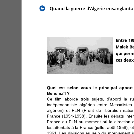
Quand la guerre d’Algérie ensanglantai
Entre 19
Malek Be
qui perm
ces deux
Quel est selon vous le principal apport
Bensmaïl ?
Ce film aborde trois sujets, d’abord la 
indépendantiste algérien entre Messalist
algérien) et FLN (Front de libération nati
France (1954-1958). Ensuite les débats inter
France du FLN au moment où la direction c
les attentats à la France (juillet-août 1958), 
1961. Les divisions au sein du mouvement i