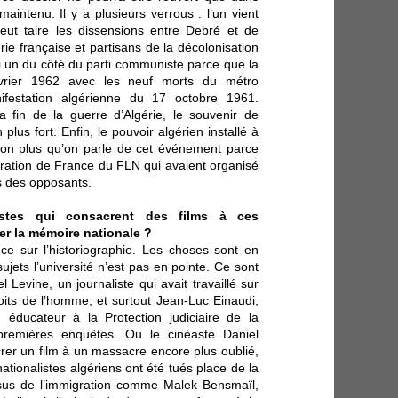
aintenu. Il y a plusieurs verrous : l’un vient
eut taire les dissensions entre Debré et de
érie française et partisans de la décolonisation
si un du côté du parti communiste parce que la
février 1962 avec les neuf morts du métro
ifestation algérienne du 17 octobre 1961.
 fin de la guerre d’Algérie, le souvenir de
plus fort. Enfin, le pouvoir algérien installé à
non plus qu’on parle de cet événement parce
ération de France du FLN qui avaient organisé
s des opposants.
istes qui consacrent des films à ces
er la mémoire nationale ?
e sur l’historiographie. Les choses sont en
ujets l’université n’est pas en pointe. Ce sont
Levine, un journaliste qui avait travaillé sur
oits de l’homme, et surtout Jean-Luc Einaudi,
 éducateur à la Protection judiciaire de la
premières enquêtes. Ou le cinéaste Daniel
crer un film à un massacre encore plus oublié,
nationalistes algériens ont été tués place de la
ssus de l’immigration comme Malek Bensmaïl,