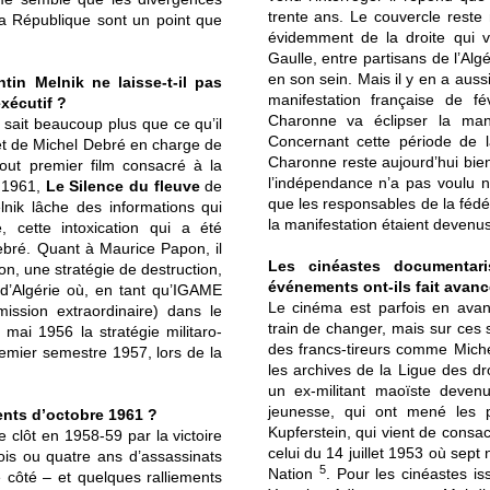
trente ans. Le couvercle reste m
 la République sont un point que
évidemment de la droite qui v
Gaulle, entre partisans de l’Alg
en son sein. Mais il y en a aus
in Melnik ne laisse-t-il pas
manifestation française de 
exécutif ?
Charonne va éclipser la man
n sait beaucoup plus que ce qu’il
Concernant cette période de la
inet de Michel Debré en charge de
Charonne reste aujourd’hui bien 
tout premier film consacré à la
l’indépendance n’a pas voulu 
e 1961,
Le Silence du fleuve
de
que les responsables de la féd
lnik lâche des informations qui
la manifestation étaient devenu
e, cette intoxication qui a été
ebré. Quant à Maurice Papon, il
Les cinéastes documentar
on, une stratégie de destruction,
événements ont-ils fait avanc
nt d’Algérie où, en tant qu’IGAME
Le cinéma est parfois en avanc
mission extraordinaire) dans le
train de changer, mais sur ces s
 mai 1956 la stratégie militaro-
des francs-tireurs comme Michel 
remier semestre 1957, lors de la
les archives de la Ligue des dr
un ex-militant maoïste devenu
jeunesse, qui ont mené les 
ents d’octobre 1961 ?
Kupferstein, qui vient de consa
 clôt en 1958-59 par la victoire
celui du 14 juillet 1953 où sept 
ois ou quatre ans d’assassinats
5
Nation
. Pour les cinéastes i
 côté – et quelques ralliements