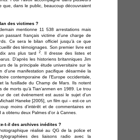
ire que, dans le public, beaucoup découvraient
ilan des victimes ?
ndemain mentionne 11 538 arrestations mais
un passant français victime d’une charge de
ds. Ce sera le bilan officiel jusqu’à ce que
ueillir des témoignages. Son premier livre est
2
 dix ans plus tard
. Il dresse des listes et
arus. D’après les historiens britanniques Jim
s de la principale étude universitaire sur le
sion d’une manifestation pacifique désarmée la
stoire contemporaine de l’Europe occidentale,
 et la fusillade du Champ de Mars. Ils notent
lus de morts qu’à Tian’anmen en 1989. Le trou
r de cet événement est aussi le sujet d’un
ichaël Haneke [2005], un film qui – est-ce un
oup moins d’intérêt et de commentaires en
il a obtenu deux Palmes d’or à Cannes.
e-t-il des archives inédites ?
hotographique réalisé au QG de la police et
ctylographiées des liaisons radio avec la