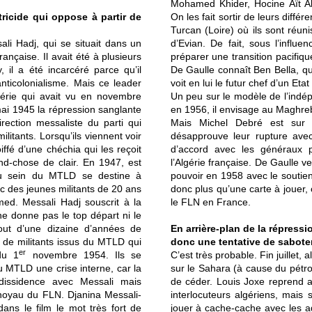
Mohamed Khider, Hocine Aït 
tricide qui oppose à partir de
On les fait sortir de leurs diffé
Turcan (Loire) où ils sont réuni
li Hadj, qui se situait dans un
d’Evian. De fait, sous l’influ
ançaise. Il avait été à plusieurs
préparer une transition pacifiqu
 il a été incarcéré parce qu’il
De Gaulle connaît Ben Bella, qu’
anticolonialisme. Mais ce leader
voit en lui le futur chef d’un Eta
lgérie qui avait vu en novembre
Un peu sur le modèle de l’indé
mai 1945 la répression sanglante
en 1956, il envisage au Maghreb
rection messaliste du parti qui
Mais Michel Debré est sur 
itants. Lorsqu’ils viennent voir
désapprouve leur rupture avec 
iffé d’une chéchia qui les reçoit
d’accord avec les généraux pu
d-chose de clair. En 1947, est
l’Algérie française. De Gaulle v
 au sein du MTLD se destine à
pouvoir en 1958 avec le soutien
ec des jeunes militants de 20 ans
donc plus qu’une carte à jouer, 
d. Messali Hadj souscrit à la
le FLN en France.
 ne donne pas le top départ ni le
out d’une dizaine d’années de
En arrière-plan de la répressi
 de militants issus du MTLD qui
donc une tentative de saboter
er
 du 1
novembre 1954. Ils se
C’est très probable. Fin juillet,
u MTLD une crise interne, car la
sur le Sahara (à cause du pétro
dissidence avec Messali mais
de céder. Louis Joxe reprend al
 noyau du FLN. Djanina Messali-
interlocuteurs algériens, mais
dans le film le mot très fort de
jouer à cache-cache avec les 