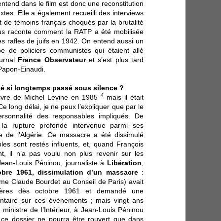
entend dans le film est donc une reconstitution
extes. Elle a également recueilli des interviews
 de témoins français choqués par la brutalité
bus raconte comment la RATP a été mobilisée
s rafles de juifs en 1942. On entend aussi un
upe de policiers communistes qui étaient allé
urnal
France Observateur
et s’est plus tard
 Papon-Einaudi.
té si longtemps passé sous silence ?
4
e livre de Michel Levine en 1985
mais il était
 long délai, je ne peux l’expliquer que par le
ersonnalité des responsables impliqués. De
r la rupture profonde intervenue parmi ses
e de l’Algérie. Ce massacre a été dissimulé
es sont restés influents, et, quand François
t, il n’a pas voulu non plus revenir sur les
 Jean-Louis Péninou, journaliste à
Libération
,
obre 1961, dissimulation d’un massacre
:
e Claude Bourdet au Conseil de Paris) avait
cières dès octobre 1961 et demandé une
ntaire sur ces événements ; mais vingt ans
u ministre de l’Intérieur, à Jean-Louis Péninou
e ce dossier ne pourra être rouvert que dans