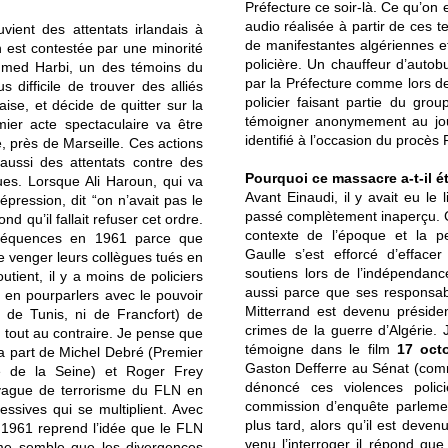
Préfecture ce soir-là. Ce qu’on 
audio réalisée à partir de ces t
vient des attentats irlandais à
de manifestantes algériennes et
n est contestée par une minorité
policière. Un chauffeur d’auto
med Harbi, un des témoins du
par la Préfecture comme lors de
s difficile de trouver des alliés
policier faisant partie du gro
ise, et décide de quitter sur la
témoigner anonymement au jo
mier acte spectaculaire va être
identifié à l’occasion du procès
, près de Marseille. Ces actions
a aussi des attentats contre des
Pourquoi ce massacre a-t-il é
ues. Lorsque Ali Haroun, qui va
Avant Einaudi, il y avait eu l
épression, dit “on n’avait pas le
passé complètement inaperçu. Ce
 qu’il fallait refuser cet ordre.
contexte de l’époque et la p
nséquences en 1961 parce que
Gaulle s’est efforcé d’efface
de venger leurs collègues tués en
soutiens lors de l’indépendanc
ient, il y a moins de policiers
aussi parce que ses responsabl
 en pourparlers avec le pouvoir
Mitterrand est devenu présiden
 de Tunis, ni de Francfort) de
crimes de la guerre d’Algérie.
, tout au contraire. Je pense que
témoigne dans le film
17 oct
 la part de Michel Debré (Premier
Gaston Defferre au Sénat (comm
ce de la Seine) et Roger Frey
dénoncé ces violences poli
e vague de terrorisme du FLN en
commission d’enquête parleme
essives qui se multiplient. Avec
plus tard, alors qu’il est deven
 1961 reprend l’idée que le FLN
venu l’interroger il répond qu
me semble que les divergences