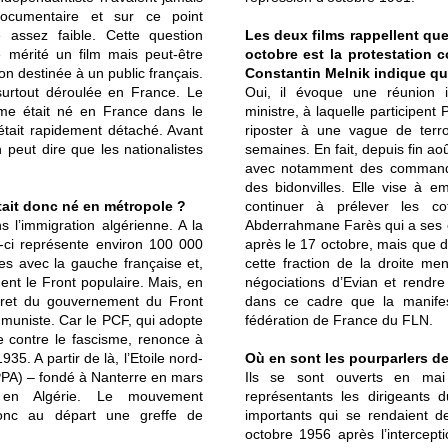
ocumentaire et sur ce point
me assez faible. Cette question
Les deux films rappellent que
e mérité un film mais peut-être
octobre est la protestation 
ion destinée à un public français.
Constantin Melnik indique qu’i
t surtout déroulée en France. Le
Oui, il évoque une réunion i
me était né en France dans le
ministre, à laquelle participent
’était rapidement détaché. Avant
riposter à une vague de terro
 peut dire que les nationalistes
semaines. En fait, depuis fin ao
avec notamment des commandos
des bidonvilles. Elle vise à 
ait donc né en métropole ?
continuer à prélever les co
s l’immigration algérienne. A la
Abderrahmane Farès qui a ses e
e-ci représente environ 100 000
après le 17 octobre, mais que de 
es avec la gauche française et,
cette fraction de la droite me
uent le Front populaire. Mais, en
négociations d’Evian et rendre
écret du gouvernement du Front
dans ce cadre que la manifes
ommuniste. Car le PCF, qui adopte
fédération de France du FLN.
e contre le fascisme, renonce à
35. A partir de là, l’Etoile nord-
Où en sont les pourparlers de
 (PPA) – fondé à Nanterre en mars
Ils se sont ouverts en ma
en Algérie. Le mouvement
représentants les dirigeants
donc au départ une greffe de
importants qui se rendaient d
octobre 1956 après l’intercept