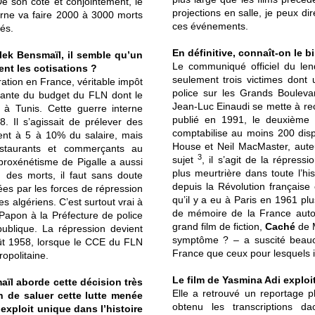
e son côté et conjointement, le
projections en salle, je peux d
erne va faire 2000 à 3000 morts
ces événements.
és.
En définitive, connaît-on le b
lek Bensmaïl, il semble qu’un
Le communiqué officiel du le
ent les cotisations ?
seulement trois victimes dont 
ration en France, véritable impôt
police sur les Grands Boulevar
rtante du budget du FLN dont le
Jean-Luc Einaudi se mette à rec
 à Tunis. Cette guerre interne
publié en 1991, le deuxième
 Il s’agissait de prélever des
comptabilise au moins 200 disp
ient à 5 à 10% du salaire, mais
House et Neil MacMaster, auteur
restaurants et commerçants au
3
sujet
, il s’agit de la répres
proxénétisme de Pigalle a aussi
plus meurtrière dans toute l’hi
n des morts, il faut sans doute
depuis la Révolution française
es par les forces de répression
qu’il y a eu à Paris en 1961 p
s algériens. C’est surtout vrai à
de mémoire de la France autou
Papon à la Préfecture de police
grand film de fiction,
Caché
de M
blique. La répression devient
symptôme ? – a suscité beauc
-août 1958, lorsque le CCE du FLN
France que ceux pour lesquels 
opolitaine.
Le film de Yasmina Adi exploit
ïl aborde cette décision très
Elle a retrouvé un reportage p
n de saluer cette lutte menée
obtenu les transcriptions da
 exploit unique dans l’histoire