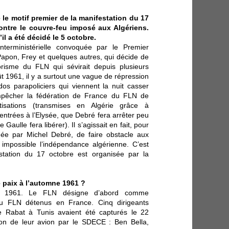
 le motif premier de la manifestation du 17
contre le couvre-feu imposé aux Algériens.
l a été décidé le 5 octobre.
nterministérielle convoquée par le Premier
 Papon, Frey et quelques autres, qui décide de
risme du FLN qui sévirait depuis plusieurs
ût 1961, il y a surtout une vague de répression
 parapoliciers qui viennent la nuit casser
empêcher la fédération de France du FLN de
tisations (transmises en Algérie grâce à
ntrées à l’Elysée, que Debré fera arrêter peu
Gaulle fera libérer). Il s’agissait en fait, pour
née par Michel Debré, de faire obstacle aux
 impossible l’indépendance algérienne. C’est
tation du 17 octobre est organisée par la
 paix à l’automne 1961 ?
i 1961. Le FLN désigne d’abord comme
 du FLN détenus en France. Cinq dirigeants
e Rabat à Tunis avaient été capturés le 22
ion de leur avion par le SDECE : Ben Bella,