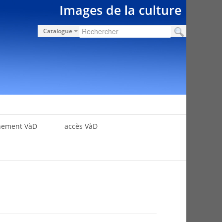
Images de la culture
Catalogue
nement VàD
accès VàD