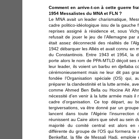
Comment en arrive-t-on à cette guerre fra
1954 Messalistes du MNA et FLN ?
Le MNA avait un leader charismatique, Messa
cadre politico-idéologique issu de la gauche fr
reprises assigné à résidence et, sous Vichy,
refusait de jouer le jeu de l’Allemagne par 
était assez déconnecté des réalités de l’A
1942 débarquer les Alliés et avait connu en 
du Constantinois. Entre 1943 et 1954, la di
porte alors le nom de PPA-MTLD déçoit ses mil
leur leader, ils voient un barbu en djellaba co
cérémonieusement mais ne leur dit pas gran
fondée l’Organisation spéciale (OS) qui,
préparer la clandestinité et la lutte armée, av
comme Ahmed Ben Bella ou Hocine Aït Ahme
nécessité d’en venir à la lutte armée mais il
cadre d’organisation. Ce top départ, au b
tergiversations, va être donné par un groupe
lancent dans toute l’Algérie l’insurrection
réunissent au Caire alors que sévit au sein d
majorité du comité central est alors en 
différente du groupe de l’OS qui formera le
Benkelfat, la fille de Messali Hadj, emploie 