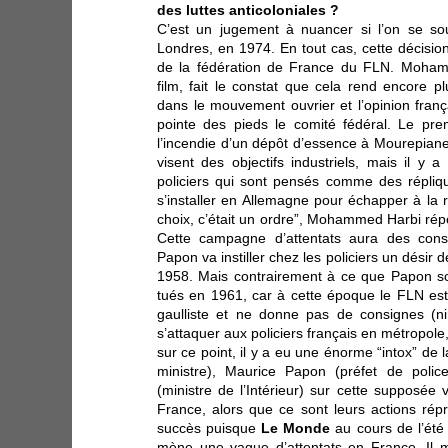
des luttes anticoloniales ?
C’est un jugement à nuancer si l’on se sou
Londres, en 1974. En tout cas, cette décisio
de la fédération de France du FLN. Moham
film, fait le constat que cela rend encore plu
dans le mouvement ouvrier et l’opinion frança
pointe des pieds le comité fédéral. Le pre
l’incendie d’un dépôt d’essence à Mourepiane
visent des objectifs industriels, mais il y 
policiers qui sont pensés comme des répliq
s’installer en Allemagne pour échapper à la r
choix, c’était un ordre”, Mohammed Harbi répond
Cette campagne d’attentats aura des co
Papon va instiller chez les policiers un désir 
1958. Mais contrairement à ce que Papon sout
tués en 1961, car à cette époque le FLN est
gaulliste et ne donne pas de consignes (ni
s’attaquer aux policiers français en métropole
sur ce point, il y a eu une énorme “intox” de
ministre), Maurice Papon (préfet de poli
(ministre de l’Intérieur) sur cette supposé
France, alors que ce sont leurs actions répr
succès puisque
Le Monde
au cours de l’été
mène une vague d’attentats en France. Il 