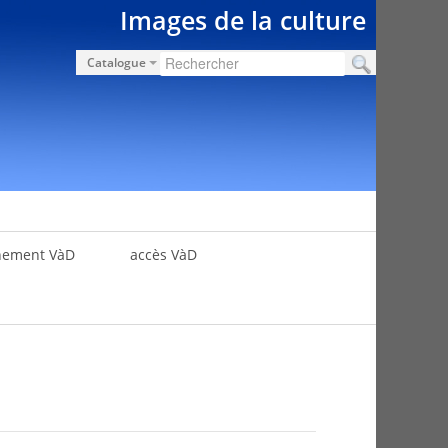
Images de la culture
Catalogue
nement VàD
accès VàD