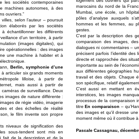
logement des ouvriers qui parti
ue les sociétés contemporaines
marocains du nord de la France
 de machines autonomes, à des
Mumbai, une école, un hôpital 
s ouvriers.”
pôles d’analyse auxquels s’a
illes, selon l’auteur – poursuit
hommes et les femmes, au pl
ion élaborés par les sociétés
gestes.
, à échantillonner les différents
C'est par la description des g
illance d’un territoire, à partir
comparaison des images, des p
ulation (images digitales), qui
dialogues ni commentaires – une
ire opérationnelles : des images
précisent parfois l’identité des
omme une machine à habiter et à
directe et rapprochée des situat
 électronique.
importante au sein de l’économie
mann,
Berlin, symphonie d’une
aux différentes géographies hu
 à articuler six grands moments
travail et des objets. Chaque é
ropole lilloise, à partir de
son spécifique, relatif égalemen
nternet, mais aussi à partir de
C'est aussi en mettant en év
e caméras de surveillance. Deux
interstices, les images manquant
les images de nature différente :
processus de la comparaison i
 images de régie vidéo, imagerie
titre
En comparaison
– qu’Haru
tes et des échelles de réalité
des images et qu'il dresse une 
son, le film invente son propre
moment même où il contribue à l
ts niveaux de signification des
Pascale Cassagnau, décembr
les sous-tendent sont mis en
 fait de la description et de la