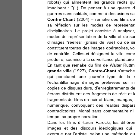
robots) qui alimentent les grands récits q
imaginent : ”(..) De penser à une guerre
guerres sans soldats, comme à des usines san
Contre-Chant
(2004) – remake des films de v
sa réflexion sur les modes de représentat
disciplinaires. Le projet consiste à analyser
modes de représentation de la ville et de surve
d’images “réelles” (prises de vue) ou de sim
constituent toutes des images opératoires, vo
de contrôle. Celles-ci désignent la ville c
produire, soumise à la surveillance planétaire
En tant que remake du film de Walter Rutt
grande ville
(1927),
Contre-Chant
s’attache
qui ponctuent une journée type de la mét
l’échantillonnage d’images prélevées sur i
copies de disques durs, d’enregistrements d
écrans distribuent des fragments de récit et 
fragments de films en noir et blanc, mangas,
numérique, convoquant des réalités dispara
contradictoires. Monté sans commentaire ni 
tempo, sa propre narration.
Dans les films d’Harun Farocki, les différen
images et des discours idéologiques qui 
exergue par l’artiste, selon une méthode qui