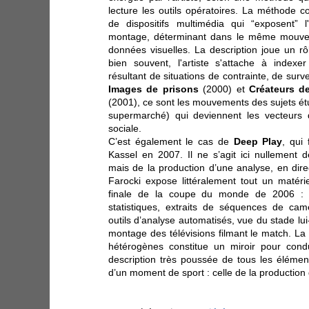
lecture les outils opératoires. La méthode co
de dispositifs multimédia qui “exposent” 
montage, déterminant dans le même mouve
données visuelles. La description joue un r
bien souvent, l'artiste s'attache à index
résultant de situations de contrainte, de survei
Images de prisons
(2000) et
Créateurs 
(2001), ce sont les mouvements des sujets étud
supermarché) qui deviennent les vecteurs d
sociale.
C’est également le cas de
Deep Play
, qui
Kassel en 2007. Il ne s’agit ici nullement d
mais de la production d’une analyse, en dir
Farocki expose littéralement tout un matér
finale de la coupe du monde de 2006 : mo
statistiques, extraits de séquences de cam
outils d’analyse automatisés, vue du stade l
montage des télévisions filmant le match. La 
hétérogènes constitue un miroir pour cond
description très poussée de tous les élémen
d’un moment de sport : celle de la production 