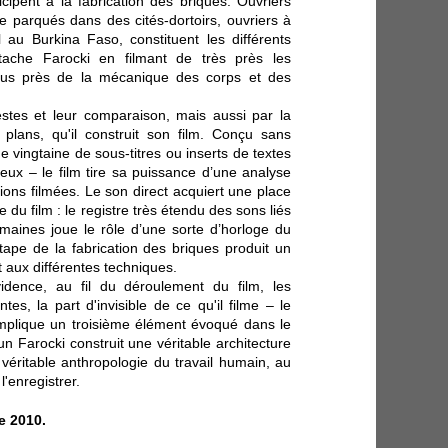
cipent à la fabrication des briques. Ouvriers
 parqués dans des cités-dortoirs, ouvriers à
au Burkina Faso, constituent les différents
ttache Farocki en filmant de très près les
us près de la mécanique des corps et des
estes et leur comparaison, mais aussi par la
lans, qu'il construit son film. Conçu sans
 vingtaine de sous-titres ou inserts de textes
 lieux – le film tire sa puissance d’une analyse
ions filmées. Le son direct acquiert une place
 du film : le registre très étendu des sons liés
maines joue le rôle d’une sorte d’horloge du
tape de la fabrication des briques produit un
t aux différentes techniques.
idence, au fil du déroulement du film, les
es, la part d'invisible de ce qu'il filme – le
mplique un troisième élément évoqué dans le
n Farocki construit une véritable architecture
véritable anthropologie du travail humain, au
'enregistrer.
e 2010.