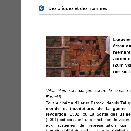
Des briques et des hommes
L’œuvre 
écran ou
membre d
autonome
(Zum Ver
nos soci
"Mes films sont conçus contre le cinéma e
Farocki).
Tout le cinéma d’Harun Farocki, depuis
Tel q
monde et inscriptions de la guerre
(
révolution
(1992) ou
La Sortie
des usine
(2001) est consacré aux machines de vision 
aux systèmes de représentation qui 
reproductibilité du visible et de la visibilité