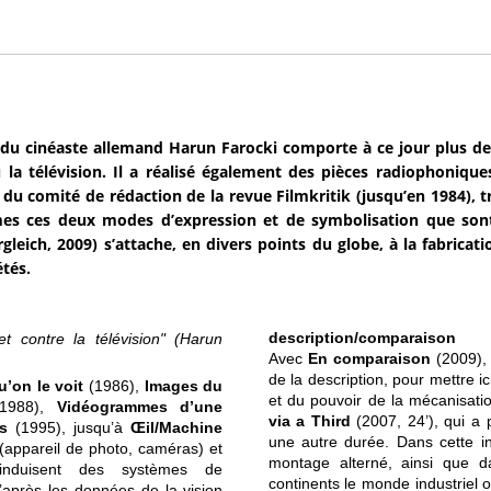
du cinéaste allemand Harun Farocki comporte à ce jour plus de
 la télévision. Il a réalisé également des pièces radiophoniques,
u comité de rédaction de la revue Filmkritik (jusqu’en 1984), t
s ces deux modes d’expression et de symbolisation que sont 
gleich, 2009) s’attache, en divers points du globe, à la fabric
étés.
description/comparaison
t contre la télévision" (Harun
Avec
En comparaison
(2009), 
de la description, pour mettre i
u’on le voit
(1986),
Images du
et du pouvoir de la mécanisation.
1988),
Vidéogrammes d’une
via a Third
(2007, 24’), qui a 
s
(1995), jusqu’à
Œil/Machine
une autre durée. Dans cette in
(appareil de photo, caméras) et
montage alterné, ainsi que da
induisent des systèmes de
continents le monde industriel o
 (d’après les données de la vision