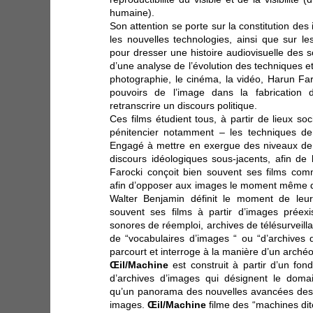
humaine).
Son attention se porte sur la constitution de
les nouvelles technologies, ainsi que sur le
pour dresser une histoire audiovisuelle des s
d’une analyse de l’évolution des techniques e
photographie, le cinéma, la vidéo, Harun Far
pouvoirs de l’image dans la fabrication d
retranscrire un discours politique.
Ces films étudient tous, à partir de lieux soc
pénitencier notamment – les techniques de 
Engagé à mettre en exergue des niveaux de 
discours idéologiques sous-jacents, afin de l
Farocki conçoit bien souvent ses films comm
afin d’opposer aux images le moment même 
Walter Benjamin définit le moment de leur 
souvent ses films à partir d’images préexi
sonores de réemploi, archives de télésurveill
de “vocabulaires d’images “ ou “d’archives d
parcourt et interroge à la manière d’un arché
Œil/Machine
est construit à partir d’un fo
d’archives d’images qui désignent le domain
qu’un panorama des nouvelles avancées des
images.
Œil/Machine
filme des “machines dite