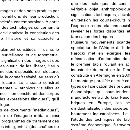
que des techniques de constru
véritable objet anthropolog
s images et des sons produits par
significations techniques, sociale
s conditions de leur production,
en tension les courts-circuits 
ociétés contemporaines. A partir
l’expression des relations socia
t des technologies concernant la
révéler les fortes disparités 
ocki analyse la constitution des
fabrication des briques.
e l’Histoire et sa capacité à
Plusieurs mouvements scande
spectateur de l’Afrique à l’In
ialement constitués – l’usine, le
Farocki met en exergue les 
surveillance et de topométrie.
mécanisation, d’automation dans 
signification des images et des
le premier tapis roulant en ac
es ouvrir, de les libérer, Harun
industrielle du nord de la Fra
e des dispositifs de relecture,
construite en Allemagne en 200
de la
connaissabilité
, au sens où
Le montage parallèle alterné co
lecture. Le cinéaste construit
types de fabrication des briques
stantes – archives visuelles et
économique qui sous-tendent
ance – en constituant des corpus
manufacturée au Burkina Faso 
es expressions filmiques”, qu’il
briques en Europe, les sé
ologue.
d’industrialisation des sociétés 
nds de documents “médiatiques”,
hautement industrialisées. Le 
e de l’imagerie militaire ainsi
l’étude des techniques de fabri
 programmes de traitement des
système économique, à travers 
s intelligentes” (des chaînes de