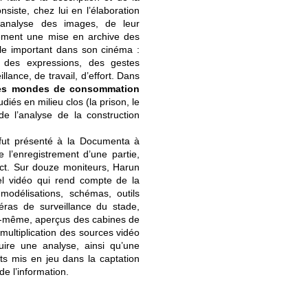
nsiste, chez lui en l’élaboration
l'analyse des images, de leur
ment une mise en archive des
ôle important dans son cinéma :
er des expressions, des gestes
llance, de travail, d’effort. Dans
des mondes de consommation
iés en milieu clos (la prison, le
e l’analyse de la construction
 fut présenté à la Documenta à
e l’enregistrement d’une partie,
ect. Sur douze moniteurs, Harun
iel vidéo qui rend compte de la
délisations, schémas, outils
éras de surveillance du stade,
ui-même, aperçus des cabines de
multiplication des sources vidéo
uire une analyse, ainsi qu’une
ts mis en jeu dans la captation
de l’information.