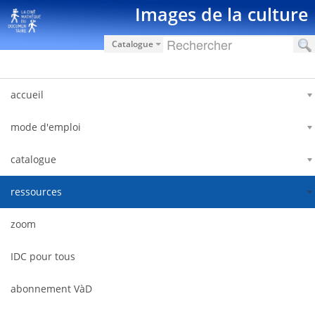
Saut au contenu
Images de la culture
Catalogue
accueil
mode d'emploi
catalogue
ressources
zoom
IDC pour tous
abonnement VàD