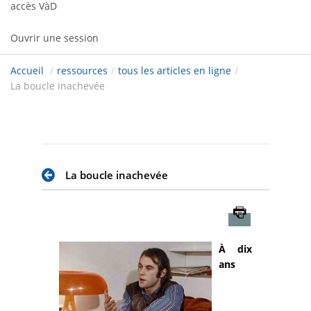
accès VàD
Ouvrir une session
Accueil
/
ressources
/
tous les articles en ligne
/
La boucle inachevée
La boucle inachevée
Imprimer
À dix
ans