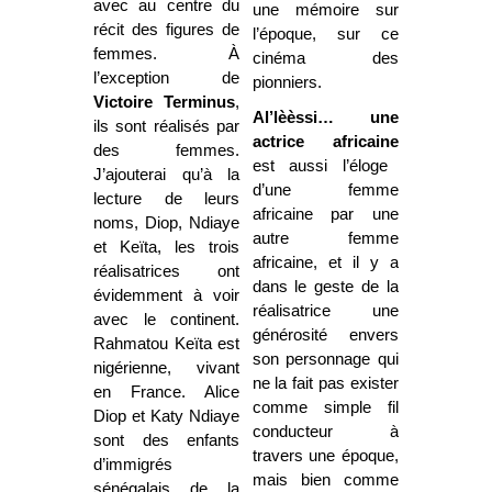
avec au centre du
une mémoire sur
récit des figures de
l’époque, sur ce
femmes. À
cinéma des
l’exception de
pionniers.
Victoire Terminus
,
Al’lèèssi… une
ils sont réalisés par
actrice africaine
des femmes.
est aussi l’éloge
J’ajouterai qu’à la
d’une femme
lecture de leurs
africaine par une
noms, Diop, Ndiaye
autre femme
et Keïta, les trois
africaine, et il y a
réalisatrices ont
dans le geste de la
évidemment à voir
réalisatrice une
avec le continent.
générosité envers
Rahmatou Keïta est
son personnage qui
nigérienne, vivant
ne la fait pas exister
en France. Alice
comme simple fil
Diop et Katy Ndiaye
conducteur à
sont des enfants
travers une époque,
d’immigrés
mais bien comme
sénégalais de la