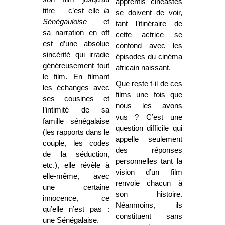
apprentis cinéastes
titre – c’est elle
la
se doivent de voir,
Sénégauloise
– et
tant l’itinéraire de
sa narration en off
cette actrice se
est d’une absolue
confond avec les
sincérité qui irradie
épisodes du cinéma
généreusement tout
africain naissant.
le film. En filmant
Que reste t-il de ces
les échanges avec
films une fois que
ses cousines et
nous les avons
l’intimité de sa
vus ? C’est une
famille sénégalaise
question difficile qui
(les rapports dans le
appelle seulement
couple, les codes
des réponses
de la séduction,
personnelles tant la
etc.), elle révèle à
vision d’un film
elle-même, avec
renvoie chacun à
une certaine
son histoire.
innocence, ce
Néanmoins, ils
qu’elle n’est pas :
constituent sans
une Sénégalaise.