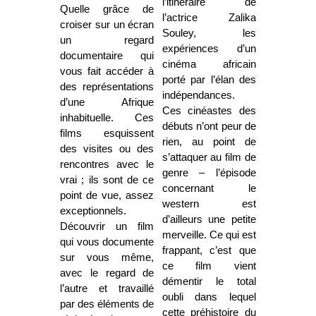
l’itinéraire de
Quelle grâce de
l’actrice Zalika
croiser sur un écran
Souley, les
un regard
expériences d’un
documentaire qui
cinéma africain
vous fait accéder à
porté par l’élan des
des représentations
indépendances.
d’une Afrique
Ces cinéastes des
inhabituelle. Ces
débuts n’ont peur de
films esquissent
rien, au point de
des visites ou des
s’attaquer au film de
rencontres avec le
genre – l’épisode
vrai ; ils sont de ce
concernant le
point de vue, assez
western est
exceptionnels.
d’ailleurs une petite
Découvrir un film
merveille. Ce qui est
qui vous documente
frappant, c’est que
sur vous même,
ce film vient
avec le regard de
démentir le total
l’autre et travaillé
oubli dans lequel
par des éléments de
cette préhistoire du