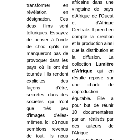
africains dans une
transformer en
vingtaine de pays
révélation, en
d’Afrique de l’Ouest
désignation. Ces
et d’Afrique
deux films sont
Centrale. Il prend en
telluriques. Essayez
compte la création
de penser à l’onde
et la production ainsi
de choc qu’ils ne
que la distribution et
manqueront pas de
la diffusion. La
provoquer dans les
collection
Lumière
pays où ils ont été
d’Afrique
qui en
tournés ! Ils rendent
résulte repose sur
explicites des
une charte de
façons d’être,
coproduction
secrètes, dans des
équitable. Elle a
sociétés qui n’ont
pour but de réunir
que très peu
10 documentaires
d’images d’elles-
par an, réalisés par
mêmes. Ici, où nous
des auteurs de
semblons revenus
l’Afrique
de tout, ils nous
subsaharienne, au