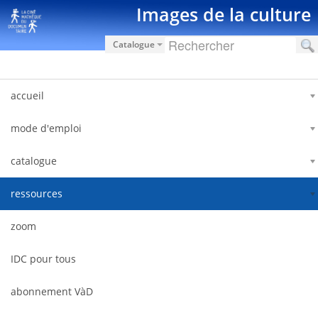
Saut au contenu
Images de la culture
Catalogue
accueil
mode d'emploi
catalogue
ressources
zoom
IDC pour tous
abonnement VàD