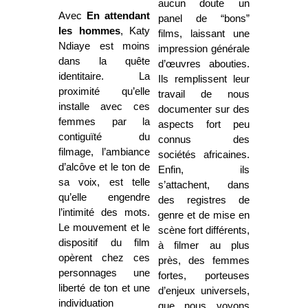
aucun doute un
Avec
En attendant
panel de “bons”
les hommes
, Katy
films, laissant une
Ndiaye est moins
impression générale
dans la quête
d’œuvres abouties.
identitaire. La
Ils remplissent leur
proximité qu’elle
travail de nous
installe avec ces
documenter sur des
femmes par la
aspects fort peu
contiguïté du
connus des
filmage, l’ambiance
sociétés africaines.
d’alcôve et le ton de
Enfin, ils
sa voix, est telle
s’attachent, dans
qu’elle engendre
des registres de
l’intimité des mots.
genre et de mise en
Le mouvement et le
scène fort différents,
dispositif du film
à filmer au plus
opèrent chez ces
près, des femmes
personnages une
fortes, porteuses
liberté de ton et une
d’enjeux universels,
individuation
que nous voyons