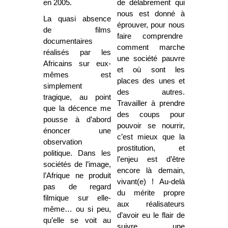
en 2005.
de délabrement qui
nous est donné à
La quasi absence
éprouver, pour nous
de films
faire comprendre
documentaires
comment marche
réalisés par les
une société pauvre
Africains sur eux-
et où sont les
mêmes est
places des unes et
simplement
des autres.
tragique, au point
Travailler à prendre
que la décence me
des coups pour
pousse à d’abord
pouvoir se nourrir,
énoncer une
c’est mieux que la
observation
prostitution, et
politique. Dans les
l’enjeu est d’être
sociétés de l’image,
encore là demain,
l’Afrique ne produit
vivant(e) ! Au-delà
pas de regard
du mérite propre
filmique sur elle-
aux réalisateurs
même… ou si peu,
d’avoir eu le flair de
qu’elle se voit au
suivre une