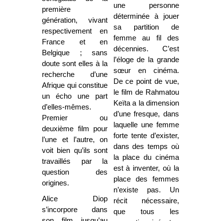
une personne
première
déterminée à jouer
génération, vivant
sa partition de
respectivement en
femme au fil des
France et en
décennies. C’est
Belgique ; sans
l’éloge de la grande
doute sont elles à la
sœur en cinéma.
recherche d’une
De ce point de vue,
Afrique qui constitue
le film de Rahmatou
un écho une part
Keïta a la dimension
d’elles-mêmes.
d’une fresque, dans
Premier ou
laquelle une femme
deuxième film pour
forte tente d’exister,
l’une et l’autre, on
dans des temps où
voit bien qu’ils sont
la place du cinéma
travaillés par la
est à inventer, où la
question des
place des femmes
origines.
n’existe pas. Un
Alice Diop
récit nécessaire,
s’incorpore dans
que tous les
son film jusqu’au