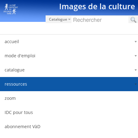
Saut au contenu
Images de la culture
Catalogue
accueil
mode d'emploi
catalogue
ressources
zoom
IDC pour tous
abonnement VàD