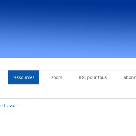
ressources
zoom
IDC pour tous
abon
le travail
/