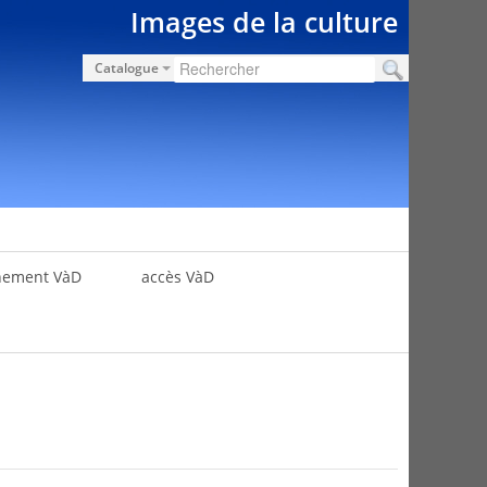
Images de la culture
Catalogue
nement VàD
accès VàD