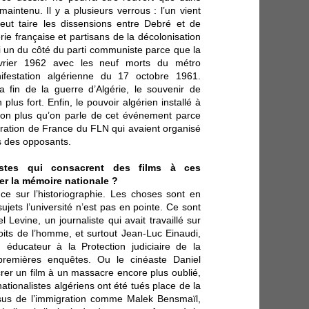
aintenu. Il y a plusieurs verrous : l’un vient
eut taire les dissensions entre Debré et de
érie française et partisans de la décolonisation
si un du côté du parti communiste parce que la
février 1962 avec les neuf morts du métro
ifestation algérienne du 17 octobre 1961.
 fin de la guerre d’Algérie, le souvenir de
plus fort. Enfin, le pouvoir algérien installé à
non plus qu’on parle de cet événement parce
ération de France du FLN qui avaient organisé
s des opposants.
istes qui consacrent des films à ces
er la mémoire nationale ?
e sur l’historiographie. Les choses sont en
ujets l’université n’est pas en pointe. Ce sont
Levine, un journaliste qui avait travaillé sur
oits de l’homme, et surtout Jean-Luc Einaudi,
 éducateur à la Protection judiciaire de la
premières enquêtes. Ou le cinéaste Daniel
crer un film à un massacre encore plus oublié,
nationalistes algériens ont été tués place de la
ssus de l’immigration comme Malek Bensmaïl,