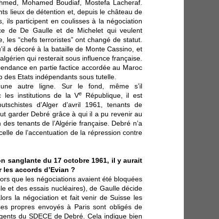
Ahmed, Mohamed Boudiaf, Mostefa Lacheraf.
rents lieux de détention et, depuis le château de
s, ils participent en coulisses à la négociation
ence de De Gaulle et de Michelet qui veulent
e, les “chefs terroristes” ont changé de statut.
il a décoré à la bataille de Monte Cassino, et
t algérien qui resterait sous influence française.
pendance en partie factice accordée au Maroc
 des Etats indépendants sous tutelle.
une autre ligne. Sur le fond, même s’il
e
les institutions de la V
République, il est
tschistes d’Alger d’avril 1961, tenants de
eut garder Debré grâce à qui il a pu revenir au
 des tenants de l’Algérie française. Debré n’a
celle de l’accentuation de la répression contre
on sanglante du 17 octobre 1961, il y aurait
 les accords d’Evian ?
 alors que les négociations avaient été bloquées
le et des essais nucléaires), de Gaulle décide
ors la négociation et fait venir de Suisse les
 ses propres envoyés à Paris sont obligés de
agents du SDECE de Debré. Cela indique bien