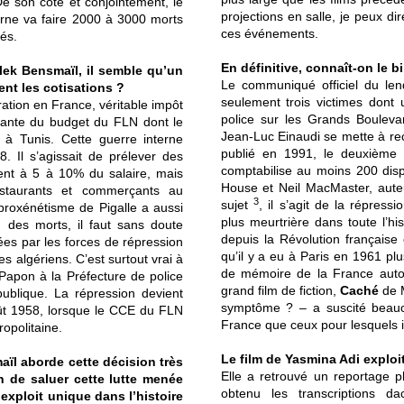
e son côté et conjointement, le
projections en salle, je peux d
erne va faire 2000 à 3000 morts
ces événements.
és.
En définitive, connaît-on le b
lek Bensmaïl, il semble qu’un
Le communiqué officiel du le
ent les cotisations ?
seulement trois victimes dont 
ration en France, véritable impôt
police sur les Grands Boulevar
rtante du budget du FLN dont le
Jean-Luc Einaudi se mette à rec
 à Tunis. Cette guerre interne
publié en 1991, le deuxième
 Il s’agissait de prélever des
comptabilise au moins 200 disp
ient à 5 à 10% du salaire, mais
House et Neil MacMaster, auteur
restaurants et commerçants au
3
sujet
, il s’agit de la répres
proxénétisme de Pigalle a aussi
plus meurtrière dans toute l’hi
n des morts, il faut sans doute
depuis la Révolution française
es par les forces de répression
qu’il y a eu à Paris en 1961 p
s algériens. C’est surtout vrai à
de mémoire de la France autou
Papon à la Préfecture de police
grand film de fiction,
Caché
de M
blique. La répression devient
symptôme ? – a suscité beauc
-août 1958, lorsque le CCE du FLN
France que ceux pour lesquels 
opolitaine.
Le film de Yasmina Adi exploit
ïl aborde cette décision très
Elle a retrouvé un reportage p
n de saluer cette lutte menée
obtenu les transcriptions da
 exploit unique dans l’histoire