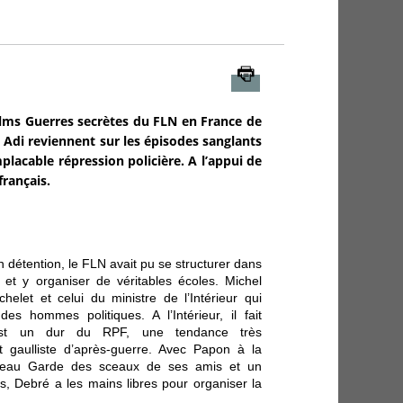
Imprimer
films Guerres secrètes du FLN en France de
 Adi reviennent sur les épisodes sanglants
lacable répression policière. A l’appui de
français.
en détention, le FLN avait pu se structurer dans
et y organiser de véritables écoles. Michel
helet et celui du ministre de l’Intérieur qui
s hommes politiques. A l’Intérieur, il fait
st un dur du RPF, une tendance très
gaulliste d’après-guerre. Avec Papon à la
uveau Garde des sceaux de ses amis et un
es, Debré a les mains libres pour organiser la