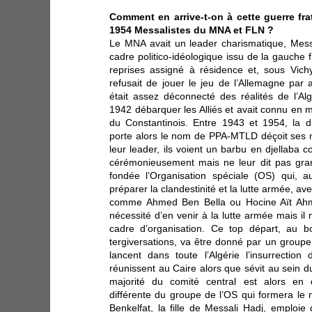
Comment en arrive-t-on à cette guerre fra
1954 Messalistes du MNA et FLN ?
Le MNA avait un leader charismatique, Messa
cadre politico-idéologique issu de la gauche fr
reprises assigné à résidence et, sous Vichy,
refusait de jouer le jeu de l’Allemagne par 
était assez déconnecté des réalités de l’A
1942 débarquer les Alliés et avait connu en 
du Constantinois. Entre 1943 et 1954, la di
porte alors le nom de PPA-MTLD déçoit ses mil
leur leader, ils voient un barbu en djellaba co
cérémonieusement mais ne leur dit pas gran
fondée l’Organisation spéciale (OS) qui,
préparer la clandestinité et la lutte armée, av
comme Ahmed Ben Bella ou Hocine Aït Ahme
nécessité d’en venir à la lutte armée mais il
cadre d’organisation. Ce top départ, au b
tergiversations, va être donné par un groupe
lancent dans toute l’Algérie l’insurrection
réunissent au Caire alors que sévit au sein d
majorité du comité central est alors en 
différente du groupe de l’OS qui formera le
Benkelfat, la fille de Messali Hadj, emploie 