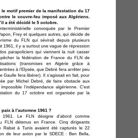
 le motif premier de la manifestation du 17
contre le couvre-feu imposé aux Algériens.
l a été décidé le 5 octobre.
nterministérielle convoquée par le Premier
 Papon, Frey et quelques autres, qui décide de
risme du FLN qui sévirait depuis plusieurs
ût 1961, il y a surtout une vague de répression
 parapoliciers qui viennent la nuit casser
empêcher la fédération de France du FLN de
tisations (transmises en Algérie grâce à
ntrées à l’Elysée, que Debré fera arrêter peu
Gaulle fera libérer). Il s’agissait en fait, pour
née par Michel Debré, de faire obstacle aux
 impossible l’indépendance algérienne. C’est
tation du 17 octobre est organisée par la
 paix à l’automne 1961 ?
i 1961. Le FLN désigne d’abord comme
 du FLN détenus en France. Cinq dirigeants
e Rabat à Tunis avaient été capturés le 22
ion de leur avion par le SDECE : Ben Bella,