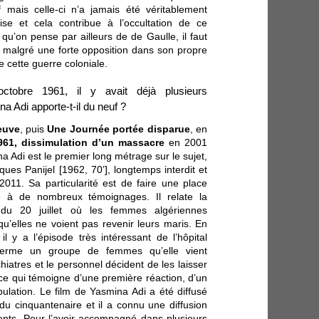
 mais celle-ci n’a jamais été véritablement
ise et cela contribue à l’occultation de ce
 qu’on pense par ailleurs de de Gaulle, il faut
 malgré une forte opposition dans son propre
e cette guerre coloniale.
ctobre 1961, il y avait déjà plusieurs
 Adi apporte-t-il du neuf ?
euve
, puis
Une Journée portée disparue
, en
961, dissimulation d’un massacre
en 2001
ina Adi est le premier long métrage sur le sujet,
ues Panijel [1962, 70’], longtemps interdit et
 2011. Sa particularité est de faire une place
 à de nombreux témoignages. Il relate la
e du 20 juillet où les femmes algériennes
u’elles ne voient pas revenir leurs maris. En
l y a l’épisode très intéressant de l’hôpital
ferme un groupe de femmes qu’elle vient
ychiatres et le personnel décident de les laisser
e ce qui témoigne d’une première réaction, d’un
ulation. Le film de Yasmina Adi a été diffusé
du cinquantenaire et il a connu une diffusion
dents. Pour l’avoir accompagné dans plusieurs