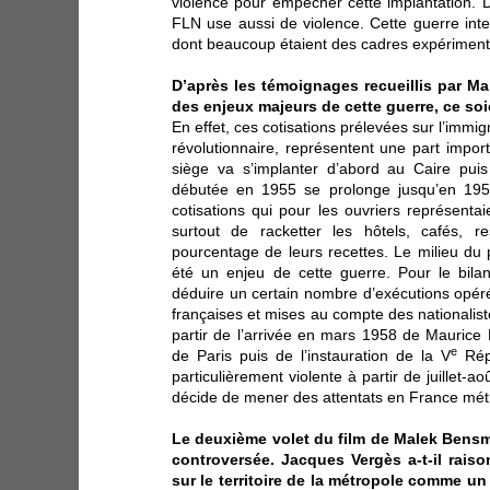
violence pour empêcher cette implantation. D
FLN use aussi de violence. Cette guerre int
dont beaucoup étaient des cadres expériment
D’après les témoignages recueillis par Ma
des enjeux majeurs de cette guerre, ce soi
En effet, ces cotisations prélevées sur l’immig
révolutionnaire, représentent une part impo
siège va s’implanter d’abord au Caire puis
débutée en 1955 se prolonge jusqu’en 1958.
cotisations qui pour les ouvriers représenta
surtout de racketter les hôtels, cafés, 
pourcentage de leurs recettes. Le milieu du 
été un enjeu de cette guerre. Pour le bila
déduire un certain nombre d’exécutions opéré
françaises et mises au compte des nationaliste
partir de l’arrivée en mars 1958 de Maurice 
e
de Paris puis de l’instauration de la V
Répu
particulièrement violente à partir de juillet
décide de mener des attentats en France métr
Le deuxième volet du film de Malek Bensma
controversée. Jacques Vergès a-t-il raiso
sur le territoire de la métropole comme un