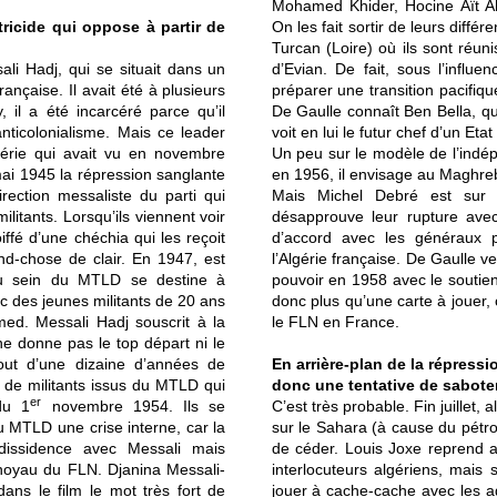
Mohamed Khider, Hocine Aït 
tricide qui oppose à partir de
On les fait sortir de leurs diffé
Turcan (Loire) où ils sont réuni
li Hadj, qui se situait dans un
d’Evian. De fait, sous l’influ
ançaise. Il avait été à plusieurs
préparer une transition pacifiqu
 il a été incarcéré parce qu’il
De Gaulle connaît Ben Bella, qu’
anticolonialisme. Mais ce leader
voit en lui le futur chef d’un Eta
lgérie qui avait vu en novembre
Un peu sur le modèle de l’indé
mai 1945 la répression sanglante
en 1956, il envisage au Maghreb
rection messaliste du parti qui
Mais Michel Debré est sur 
itants. Lorsqu’ils viennent voir
désapprouve leur rupture avec 
iffé d’une chéchia qui les reçoit
d’accord avec les généraux pu
d-chose de clair. En 1947, est
l’Algérie française. De Gaulle v
 au sein du MTLD se destine à
pouvoir en 1958 avec le soutien
ec des jeunes militants de 20 ans
donc plus qu’une carte à jouer, 
d. Messali Hadj souscrit à la
le FLN en France.
 ne donne pas le top départ ni le
out d’une dizaine d’années de
En arrière-plan de la répressi
 de militants issus du MTLD qui
donc une tentative de saboter
er
 du 1
novembre 1954. Ils se
C’est très probable. Fin juillet,
u MTLD une crise interne, car la
sur le Sahara (à cause du pétro
dissidence avec Messali mais
de céder. Louis Joxe reprend al
 noyau du FLN. Djanina Messali-
interlocuteurs algériens, mais
dans le film le mot très fort de
jouer à cache-cache avec les 