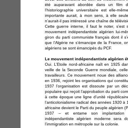
été auparavant abordée dans un film d
l’historiographie universitaire est elle-mê
importante aurait, à mon sens, à elle seul
n’aurait-il pas intéressé une chaîne de télévis
Cette guerre interne, il faut le noter, s’es
mouvement indépendantiste algérien lui-mê
giron du parti communiste français dont il s
que l’Algérie ne s’émancipe de la France, on
algériens se sont émancipés du PCF.
Le mouvement indépendantiste algérien ét
Oui. L’Etoile nord-africaine naît en 1925 dan
veille de la Seconde Guerre mondiale, cell
travailleurs. Ce mouvement noue des allianc
en 1936, rejoint les organisations qui constit
1937 l’organisation est dissoute par un d
populaire qui reçoit l’approbation du parti c
à cette époque une ligne d’unité républicain
l’anticolonialisme radical des années 1920 à 19
africaine devient le Parti du peuple algérien
1937 – et entame son implantation 
indépendantiste algérien moderne sera 
l’immigration en métropole sur la colonie.