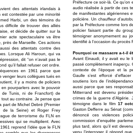
Préfecture ce soir-là. Ce qu’on 
audio réalisée à partir de ces t
vient des attentats irlandais à
de manifestantes algériennes et
n est contestée par une minorité
policière. Un chauffeur d’auto
med Harbi, un des témoins du
par la Préfecture comme lors de
s difficile de trouver des alliés
policier faisant partie du gro
ise, et décide de quitter sur la
témoigner anonymement au jo
mier acte spectaculaire va être
identifié à l’occasion du procès
, près de Marseille. Ces actions
a aussi des attentats contre des
Pourquoi ce massacre a-t-il é
ues. Lorsque Ali Haroun, qui va
Avant Einaudi, il y avait eu l
épression, dit “on n’avait pas le
passé complètement inaperçu. Ce
 qu’il fallait refuser cet ordre.
contexte de l’époque et la p
nséquences en 1961 parce que
Gaulle s’est efforcé d’efface
de venger leurs collègues tués en
soutiens lors de l’indépendanc
ient, il y a moins de policiers
aussi parce que ses responsabl
 en pourparlers avec le pouvoir
Mitterrand est devenu présiden
 de Tunis, ni de Francfort) de
crimes de la guerre d’Algérie.
, tout au contraire. Je pense que
témoigne dans le film
17 oct
 la part de Michel Debré (Premier
Gaston Defferre au Sénat (comm
ce de la Seine) et Roger Frey
dénoncé ces violences poli
e vague de terrorisme du FLN en
commission d’enquête parleme
essives qui se multiplient. Avec
plus tard, alors qu’il est deven
 1961 reprend l’idée que le FLN
venu l’interroger il répond qu
me semble que les divergences