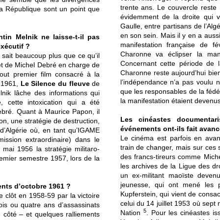
trente ans. Le couvercle reste m
 la République sont un point que
évidemment de la droite qui v
Gaulle, entre partisans de l’Alg
en son sein. Mais il y en a aus
in Melnik ne laisse-t-il pas
manifestation française de 
exécutif ?
Charonne va éclipser la man
n sait beaucoup plus que ce qu’il
Concernant cette période de la
inet de Michel Debré en charge de
Charonne reste aujourd’hui bien 
tout premier film consacré à la
l’indépendance n’a pas voulu 
e 1961,
Le Silence du fleuve
de
que les responsables de la féd
lnik lâche des informations qui
la manifestation étaient devenu
e, cette intoxication qui a été
ebré. Quant à Maurice Papon, il
Les cinéastes documentar
on, une stratégie de destruction,
événements ont-ils fait avanc
nt d’Algérie où, en tant qu’IGAME
Le cinéma est parfois en avanc
mission extraordinaire) dans le
train de changer, mais sur ces s
 mai 1956 la stratégie militaro-
des francs-tireurs comme Michel 
remier semestre 1957, lors de la
les archives de la Ligue des dr
un ex-militant maoïste devenu
jeunesse, qui ont mené les 
ents d’octobre 1961 ?
Kupferstein, qui vient de consa
 clôt en 1958-59 par la victoire
celui du 14 juillet 1953 où sept 
ois ou quatre ans d’assassinats
5
Nation
. Pour les cinéastes i
 côté – et quelques ralliements