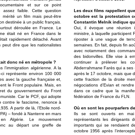
ocumentaire et sur ce point
me assez faible. Cette question
Les deux films rappellent que
e mérité un film mais peut-être
octobre est la protestation 
ion destinée à un public français.
Constantin Melnik indique qu’i
t surtout déroulée en France. Le
Oui, il évoque une réunion i
me était né en France dans le
ministre, à laquelle participent
’était rapidement détaché. Avant
riposter à une vague de terro
 peut dire que les nationalistes
semaines. En fait, depuis fin ao
avec notamment des commandos
des bidonvilles. Elle vise à 
ait donc né en métropole ?
continuer à prélever les co
s l’immigration algérienne. A la
Abderrahmane Farès qui a ses e
e-ci représente environ 100 000
après le 17 octobre, mais que de 
es avec la gauche française et,
cette fraction de la droite me
uent le Front populaire. Mais, en
négociations d’Evian et rendre
écret du gouvernement du Front
dans ce cadre que la manifes
ommuniste. Car le PCF, qui adopte
fédération de France du FLN.
e contre le fascisme, renonce à
35. A partir de là, l’Etoile nord-
Où en sont les pourparlers de
 (PPA) – fondé à Nanterre en mars
Ils se sont ouverts en ma
en Algérie. Le mouvement
représentants les dirigeants
donc au départ une greffe de
importants qui se rendaient d
octobre 1956 après l’intercept