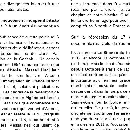
 de divergences internes à une
une divergence dans l’exécutif
s nationalistes.
reconnue par la droite frança
chapitre de notre histoire. Quoi
du mouvement indépendantiste
lui rendre hommage pour avoir,
ns ? A un écart de perception
camp réussi à sortir la France d
suffisance de culture politique. A
Sur la répression du 17 o
u vietnamiens, les nationalistes
documentaires. Celui de Yasmina
crit et de la délibération, et sont
Il y a donc eu
Le Silence du fl
e personnes ou de clans. Par
1992, et encore
17 octobre 1
e clan de la Casbah… Un certain
(cf. Infra). Mais le film de Yasm
mbre 1954 dans une action qui
depuis
Octobre à Paris
de Jacq
rs différée. Messali Hadj leur
qui n’est sorti en salles qu’en
attendre son feu vert. A cette
importante aux femmes grâce
 l’immigration en France lui sont
manifestation suivante, cell
nd chef, celui qui publiait des
descendent dans la rue parce q
n… Les cadres de la fédération de
marge de cette manifestation, i
i démarre en Algérie est lancée
Sainte-Anne où la police en
s. C’est alors que commence une
d’interpeller. Ce jour-là, les ps
avec ceux qui, venant d’Algérie,
discrètement sortir par l’arrièr
est en réalité le FLN. Lorsqu’ils
embryon de solidarité de la pop
rance du FLN, ils se heurtent à
en salles en 2011 à l’occasion 
les Messalistes qui usent de
plus large que les films précé