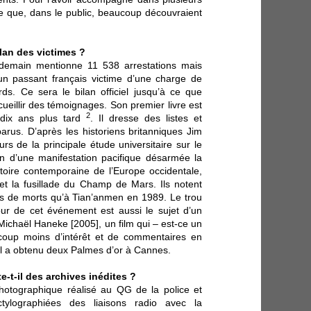
ire que, dans le public, beaucoup découvraient
ilan des victimes ?
ndemain mentionne 11 538 arrestations mais
un passant français victime d’une charge de
ds. Ce sera le bilan officiel jusqu’à ce que
ueillir des témoignages. Son premier livre est
2
 dix ans plus tard
. Il dresse des listes et
arus. D’après les historiens britanniques Jim
s de la principale étude universitaire sur le
sion d’une manifestation pacifique désarmée la
stoire contemporaine de l’Europe occidentale,
 et la fusillade du Champ de Mars. Ils notent
lus de morts qu’à Tian’anmen en 1989. Le trou
r de cet événement est aussi le sujet d’un
ichaël Haneke [2005], un film qui – est-ce un
oup moins d’intérêt et de commentaires en
il a obtenu deux Palmes d’or à Cannes.
e-t-il des archives inédites ?
hotographique réalisé au QG de la police et
ctylographiées des liaisons radio avec la