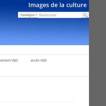
Images de la culture
Catalogue
nement VàD
accès VàD