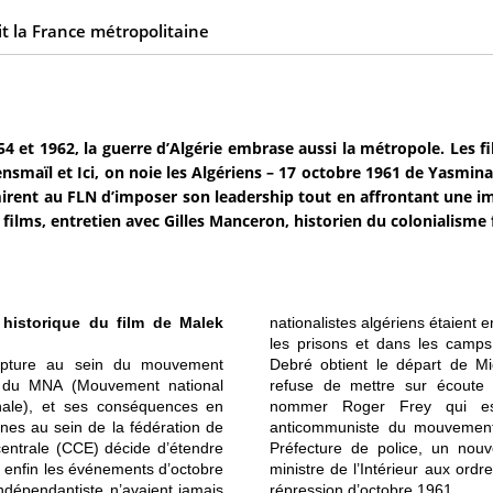
t la France métropolitaine
54 et 1962, la guerre d’Algérie embrase aussi la métropole. Les 
nsmaïl et Ici, on noie les Algériens – 17 octobre 1961 de Yasmina
irent au FLN d’imposer son leadership tout en affrontant une imp
 films, entretien avec Gilles Manceron, historien du colonialisme 
 historique du film de Malek
nationalistes algériens étaient 
les prisons et dans les camps 
rupture au sein du mouvement
Debré obtient le départ de Mic
es du MNA (Mouvement national
refuse de mettre sur écoute de
onale), et ses conséquences en
nommer Roger Frey qui e
nes au sein de la fédération de
anticommuniste du mouvement 
entrale (CCE) décide d’étendre
Préfecture de police, un no
et enfin les événements d’octobre
ministre de l’Intérieur aux ordr
ndépendantiste n’avaient jamais
répression d’octobre 1961.