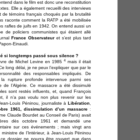
entend dans le film est donc une reconstitution
extes. Elle a également recueilli des interviews
 de témoins français choqués par la brutalité
bus raconte comment la RATP a été mobilisée
s rafles de juifs en 1942. On entend aussi un
upe de policiers communistes qui étaient allé
urnal
France Observateur
et s’est plus tard
 Papon-Einaudi.
té si longtemps passé sous silence ?
4
e livre de Michel Levine en 1985
mais il était
 long délai, je ne peux l’expliquer que par le
ersonnalité des responsables impliqués. De
r la rupture profonde intervenue parmi ses
e de l’Algérie. Ce massacre a été dissimulé
es sont restés influents, et, quand François
t, il n’a pas voulu non plus revenir sur les
 Jean-Louis Péninou, journaliste à
Libération
,
obre 1961, dissimulation d’un massacre
:
e Claude Bourdet au Conseil de Paris) avait
cières dès octobre 1961 et demandé une
ntaire sur ces événements ; mais vingt ans
u ministre de l’Intérieur, à Jean-Louis Péninou
e ce dossier ne pourra être rouvert que dans