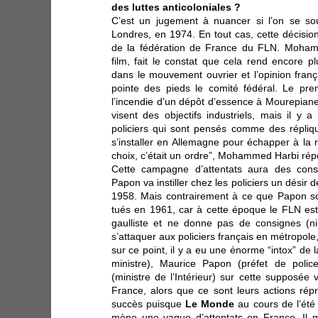
des luttes anticoloniales ?
C’est un jugement à nuancer si l’on se sou
Londres, en 1974. En tout cas, cette décisio
de la fédération de France du FLN. Moham
film, fait le constat que cela rend encore plu
dans le mouvement ouvrier et l’opinion frança
pointe des pieds le comité fédéral. Le pre
l’incendie d’un dépôt d’essence à Mourepiane
visent des objectifs industriels, mais il y 
policiers qui sont pensés comme des répliq
s’installer en Allemagne pour échapper à la r
choix, c’était un ordre”, Mohammed Harbi répond
Cette campagne d’attentats aura des co
Papon va instiller chez les policiers un désir 
1958. Mais contrairement à ce que Papon sout
tués en 1961, car à cette époque le FLN est
gaulliste et ne donne pas de consignes (ni
s’attaquer aux policiers français en métropole
sur ce point, il y a eu une énorme “intox” de
ministre), Maurice Papon (préfet de poli
(ministre de l’Intérieur) sur cette supposé
France, alors que ce sont leurs actions répr
succès puisque
Le Monde
au cours de l’été
mène une vague d’attentats en France. Il 