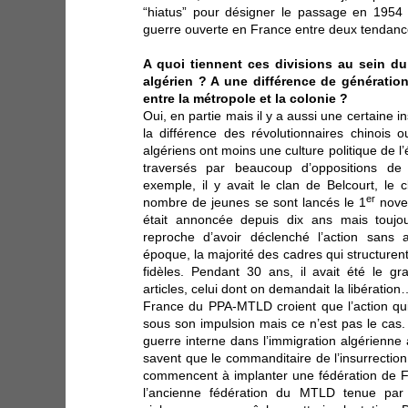
“hiatus” pour désigner le passage en 1954
guerre ouverte en France entre deux tendance
A quoi tiennent ces divisions au sein 
algérien ? A une différence de génératio
entre la métropole et la colonie ?
Oui, en partie mais il y a aussi une certaine in
la différence des révolutionnaires chinois o
algériens ont moins une culture politique de l’é
traversés par beaucoup d’oppositions d
exemple, il y avait le clan de Belcourt, l
er
nombre de jeunes se sont lancés le 1
nove
était annoncée depuis dix ans mais toujou
reproche d’avoir déclenché l’action sans 
époque, la majorité des cadres qui structurent
fidèles. Pendant 30 ans, il avait été le gra
articles, celui dont on demandait la libératio
France du PPA-MTLD croient que l’action qu
sous son impulsion mais ce n’est pas le ca
guerre interne dans l’immigration algérienne 
savent que le commanditaire de l’insurrection 
commencent à implanter une fédération de F
l’ancienne fédération du MTLD tenue par 