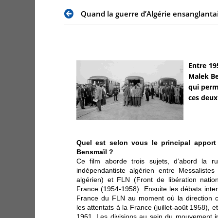
Quand la guerre d’Algérie ensanglantai
Entre 19
Malek Be
qui perm
ces deux
Quel est selon vous le principal apport
Bensmaïl ?
Ce film aborde trois sujets, d’abord la 
indépendantiste algérien entre Messalist
algérien) et FLN (Front de libération nati
France (1954-1958). Ensuite les débats inter
France du FLN au moment où la direction c
les attentats à la France (juillet-août 1958), 
1961. Les divisions au sein du mouvement i