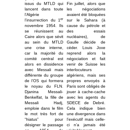
issus du MTLD qui
Fin juillet, alors que
lancent dans toute
les négociations
l’Algérie
avaient été bloquées
er
l’insurrection du 1
sur le Sahara (à
novembre 1954. Ils
cause du pétrole et
se réunissent au
des essais
Caire alors que sévit
nucléaires), de
au sein du MTLD
Gaulle décide de
une crise interne,
céder. Louis Joxe
car la majorité du
reprend alors la
comité central est
négociation et fait
alors en dissidence
venir de Suisse les
avec Messali mais
interlocuteurs
différente du groupe
algériens, mais ses
de l’OS qui formera
propres envoyés à
le noyau du FLN.
Paris sont obligés de
Djanina Messali-
jouer à cache-cache
Benkelfat, la fille de
avec les agents du
Messali Hadj,
SDECE de Debré.
emploie dans le film
Cela indique bien
le mot très fort de
une divergence dans
“hiatus” pour
l’exécutif mais celle-
désigner le passage
ci n’a jamais été