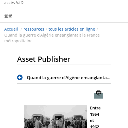
accès VàD
登录
Accueil
/
ressources
/
tous les articles en ligne
/
Quand la guerre d’Algérie ensanglantait la France
métropolitaine
Asset Publisher
Quand la guerre d’Algérie ensanglantait la France métropolitaine
Imprimer
Entre
1954
et
1962,