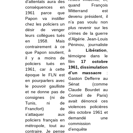
d’attentats aura des
quand François
conséquences en
Mitterrand est
1961 parce que
devenu président, il
Papon va instiller
n’a pas voulu non
chez les policiers un
plus revenir sur les
désir de venger
crimes de la guerre
leurs collègues tués
d’Algérie. Jean-Louis
en 1958. Mais
Péninou, journaliste
contrairement à ce
à
Libération
,
que Papon soutient,
témoigne dans le
il y a moins de
film
17 octobre
policiers tués en
1961, dissimulation
1961, car à cette
d’un massacre
:
époque le FLN est
Gaston Defferre au
en pourparlers avec
Sénat (comme
le pouvoir gaulliste
Claude Bourdet au
et ne donne pas de
Conseil de Paris)
consignes (ni de
avait dénoncé ces
Tunis, ni de
violences policières
Francfort) de
dès octobre 1961 et
s’attaquer aux
demandé une
policiers français en
commission
métropole, tout au
d’enquête
contraire. Je pense