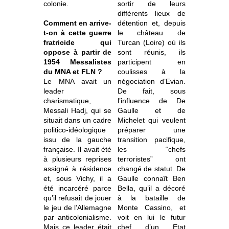
colonie.
sortir de leurs
différents lieux de
Comment en arrive-
détention et, depuis
t-on à cette guerre
le château de
fratricide qui
Turcan (Loire) où ils
oppose à partir de
sont réunis, ils
1954 Messalistes
participent en
du MNA et FLN ?
coulisses à la
Le MNA avait un
négociation d’Evian.
leader
De fait, sous
charismatique,
l’influence de De
Messali Hadj, qui se
Gaulle et de
situait dans un cadre
Michelet qui veulent
politico-idéologique
préparer une
issu de la gauche
transition pacifique,
française. Il avait été
les “chefs
à plusieurs reprises
terroristes” ont
assigné à résidence
changé de statut. De
et, sous Vichy, il a
Gaulle connaît Ben
été incarcéré parce
Bella, qu’il a décoré
qu’il refusait de jouer
à la bataille de
le jeu de l’Allemagne
Monte Cassino, et
par anticolonialisme.
voit en lui le futur
Mais ce leader était
chef d’un Etat