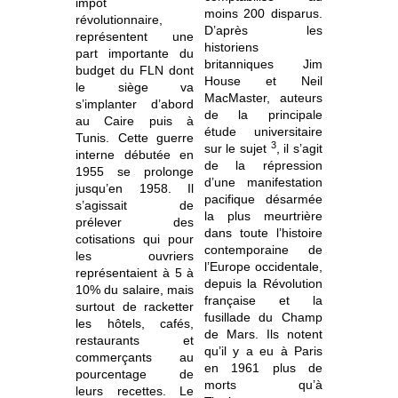
impôt
moins 200 disparus.
révolutionnaire,
D’après les
représentent une
historiens
part importante du
britanniques Jim
budget du FLN dont
House et Neil
le siège va
MacMaster, auteurs
s’implanter d’abord
de la principale
au Caire puis à
étude universitaire
Tunis. Cette guerre
3
sur le sujet
, il s’agit
interne débutée en
de la répression
1955 se prolonge
d’une manifestation
jusqu’en 1958. Il
pacifique désarmée
s’agissait de
la plus meurtrière
prélever des
dans toute l’histoire
cotisations qui pour
contemporaine de
les ouvriers
l’Europe occidentale,
représentaient à 5 à
depuis la Révolution
10% du salaire, mais
française et la
surtout de racketter
fusillade du Champ
les hôtels, cafés,
de Mars. Ils notent
restaurants et
qu’il y a eu à Paris
commerçants au
en 1961 plus de
pourcentage de
morts qu’à
leurs recettes. Le