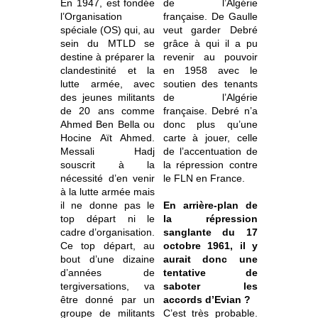
En 1947, est fondée
de l’Algérie
l’Organisation
française. De Gaulle
spéciale (OS) qui, au
veut garder Debré
sein du MTLD se
grâce à qui il a pu
destine à préparer la
revenir au pouvoir
clandestinité et la
en 1958 avec le
lutte armée, avec
soutien des tenants
des jeunes militants
de l’Algérie
de 20 ans comme
française. Debré n’a
Ahmed Ben Bella ou
donc plus qu’une
Hocine Aït Ahmed.
carte à jouer, celle
Messali Hadj
de l’accentuation de
souscrit à la
la répression contre
nécessité d’en venir
le FLN en France.
à la lutte armée mais
il ne donne pas le
En arrière-plan de
top départ ni le
la répression
cadre d’organisation.
sanglante du 17
Ce top départ, au
octobre 1961, il y
bout d’une dizaine
aurait donc une
d’années de
tentative de
tergiversations, va
saboter les
être donné par un
accords d’Evian ?
groupe de militants
C’est très probable.