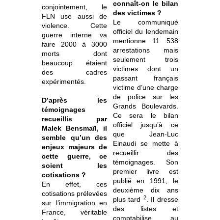
connaît-on le bilan
conjointement, le
des victimes ?
FLN use aussi de
Le communiqué
violence. Cette
officiel du lendemain
guerre interne va
mentionne 11 538
faire 2000 à 3000
arrestations mais
morts dont
seulement trois
beaucoup étaient
victimes dont un
des cadres
passant français
expérimentés.
victime d’une charge
de police sur les
D’après les
Grands Boulevards.
témoignages
Ce sera le bilan
recueillis par
officiel jusqu’à ce
Malek Bensmaïl, il
que Jean-Luc
semble qu’un des
Einaudi se mette à
enjeux majeurs de
recueillir des
cette guerre, ce
témoignages. Son
soient les
premier livre est
cotisations ?
publié en 1991, le
En effet, ces
deuxième dix ans
cotisations prélevées
2
plus tard
. Il dresse
sur l’immigration en
des listes et
France, véritable
comptabilise au