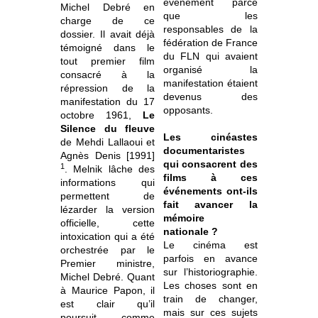
événement parce
Michel Debré en
que les
charge de ce
responsables de la
dossier. Il avait déjà
fédération de France
témoigné dans le
du FLN qui avaient
tout premier film
organisé la
consacré à la
manifestation étaient
répression de la
devenus des
manifestation du 17
opposants.
octobre 1961,
Le
Silence du fleuve
Les cinéastes
de Mehdi Lallaoui et
documentaristes
Agnès Denis [1991]
qui consacrent des
1
. Melnik lâche des
films à ces
informations qui
événements ont-ils
permettent de
fait avancer la
lézarder la version
mémoire
officielle, cette
nationale ?
intoxication qui a été
Le cinéma est
orchestrée par le
parfois en avance
Premier ministre,
sur l’historiographie.
Michel Debré. Quant
Les choses sont en
à Maurice Papon, il
train de changer,
est clair qu’il
mais sur ces sujets
poursuit, comme