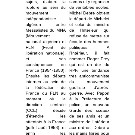
sujets, d’abord la
camps et y organiser
rupture au sein du
de véritables écoles.
mouvement
Michel Debré obtient
indépendantiste
le départ de Michelet
algérien entre
et celui du ministre
Messalistes du MNA
de l’Intérieur qui
(Mouvement
refuse de mettre sur
national algérien) et
écoute des hommes
FLN (Front de
politiques. A
libération nationale),
l’Intérieur, il fait
et ses
nommer Roger Frey
conséquences en
qui est un dur du
France (1954-1958).
RPF, une tendance
Ensuite les débats
très anticommuniste
internes au sein de
du mouvement
la fédération de
gaulliste d’après-
France du FLN au
guerre. Avec Papon
moment où la
à la Préfecture de
direction centrale
police, un nouveau
(CCE) décide
Garde des sceaux
d’étendre les
de ses amis et un
attentats à la France
ministre de l’Intérieur
(juillet-août 1958), et
aux ordres, Debré a
enfin les
les mains libres pour