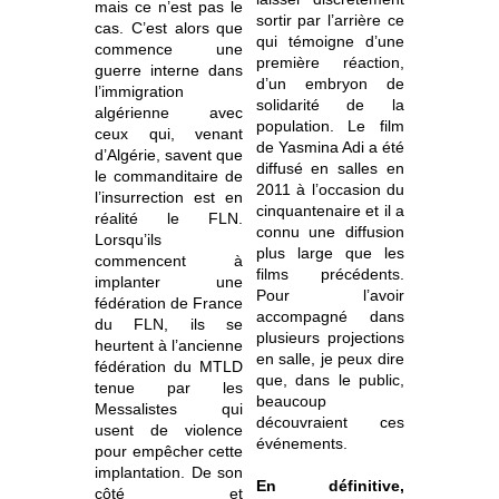
mais ce n’est pas le
sortir par l’arrière ce
cas. C’est alors que
qui témoigne d’une
commence une
première réaction,
guerre interne dans
d’un embryon de
l’immigration
solidarité de la
algérienne avec
population. Le film
ceux qui, venant
de Yasmina Adi a été
d’Algérie, savent que
diffusé en salles en
le commanditaire de
2011 à l’occasion du
l’insurrection est en
cinquantenaire et il a
réalité le FLN.
connu une diffusion
Lorsqu’ils
plus large que les
commencent à
films précédents.
implanter une
Pour l’avoir
fédération de France
accompagné dans
du FLN, ils se
plusieurs projections
heurtent à l’ancienne
en salle, je peux dire
fédération du MTLD
que, dans le public,
tenue par les
beaucoup
Messalistes qui
découvraient ces
usent de violence
événements.
pour empêcher cette
implantation. De son
En définitive,
côté et