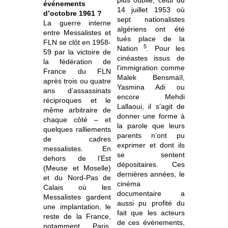
plus oublié, celui du
événements
14 juillet 1953 où
d’octobre 1961 ?
sept nationalistes
La guerre interne
algériens ont été
entre Messalistes et
tués place de la
FLN se clôt en 1958-
5
Nation
. Pour les
59 par la victoire de
cinéastes issus de
la fédération de
l’immigration comme
France du FLN
Malek Bensmaïl,
après trois ou quatre
Yasmina Adi ou
ans d’assassinats
encore Mehdi
réciproques et le
Lallaoui, il s’agit de
même arbitraire de
donner une forme à
chaque côté – et
la parole que leurs
quelques ralliements
parents n’ont pu
de cadres
exprimer et dont ils
messalistes. En
se sentent
dehors de l’Est
dépositaires. Ces
(Meuse et Moselle)
dernières années, le
et du Nord-Pas de
cinéma
Calais où les
documentaire a
Messalistes gardent
aussi pu profité du
une implantation, le
fait que les acteurs
reste de la France,
de ces événements,
notamment Paris,