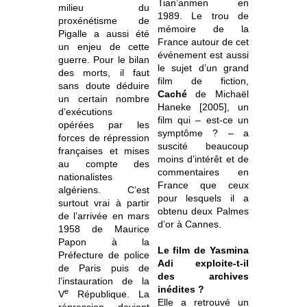
Tian’anmen en
milieu du
1989. Le trou de
proxénétisme de
mémoire de la
Pigalle a aussi été
France autour de cet
un enjeu de cette
événement est aussi
guerre. Pour le bilan
le sujet d’un grand
des morts, il faut
film de fiction,
sans doute déduire
Caché
de Michaël
un certain nombre
Haneke [2005], un
d’exécutions
film qui – est-ce un
opérées par les
symptôme ? – a
forces de répression
suscité beaucoup
françaises et mises
moins d’intérêt et de
au compte des
commentaires en
nationalistes
France que ceux
algériens. C’est
pour lesquels il a
surtout vrai à partir
obtenu deux Palmes
de l’arrivée en mars
d’or à Cannes.
1958 de Maurice
Papon à la
Le film de Yasmina
Préfecture de police
Adi exploite-t-il
de Paris puis de
des archives
l’instauration de la
inédites ?
e
V
République. La
Elle a retrouvé un