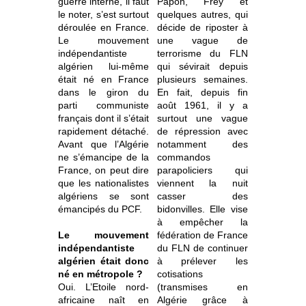
guerre interne, il faut
Papon, Frey et
le noter, s’est surtout
quelques autres, qui
déroulée en France.
décide de riposter à
Le mouvement
une vague de
indépendantiste
terrorisme du FLN
algérien lui-même
qui sévirait depuis
était né en France
plusieurs semaines.
dans le giron du
En fait, depuis fin
parti communiste
août 1961, il y a
français dont il s’était
surtout une vague
rapidement détaché.
de répression avec
Avant que l’Algérie
notamment des
ne s’émancipe de la
commandos
France, on peut dire
parapoliciers qui
que les nationalistes
viennent la nuit
algériens se sont
casser des
émancipés du PCF.
bidonvilles. Elle vise
à empêcher la
Le mouvement
fédération de France
indépendantiste
du FLN de continuer
algérien était donc
à prélever les
né en métropole ?
cotisations
Oui. L’Etoile nord-
(transmises en
africaine naît en
Algérie grâce à