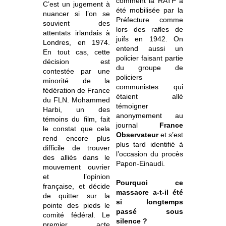
comment la RATP a
C’est un jugement à
été mobilisée par la
nuancer si l’on se
Préfecture comme
souvient des
lors des rafles de
attentats irlandais à
juifs en 1942. On
Londres, en 1974.
entend aussi un
En tout cas, cette
policier faisant partie
décision est
du groupe de
contestée par une
policiers
minorité de la
communistes qui
fédération de France
étaient allé
du FLN. Mohammed
témoigner
Harbi, un des
anonymement au
témoins du film, fait
journal
France
le constat que cela
Observateur
et s’est
rend encore plus
plus tard identifié à
difficile de trouver
l’occasion du procès
des alliés dans le
Papon-Einaudi.
mouvement ouvrier
et l’opinion
Pourquoi ce
française, et décide
massacre a-t-il été
de quitter sur la
si longtemps
pointe des pieds le
passé sous
comité fédéral. Le
silence ?
premier acte