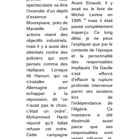
Avant Einaudi, il y
spectaculaire va être
avait eu le livre de
l’incendie d’un dépôt
Michel Levine en
d’essence à
4
1985
mais il était
Mourepiane, près de
passé complètement
Marseille. Ces
inaperçu. Ce long
actions visent des
délai, je ne peux
objectifs industriels,
l’expliquer que par le
mais il y a aussi des
contexte de l’époque
attentats contre des
et la personnalité
policiers qui sont
des responsables
pensés comme des
impliqués. De Gaulle
répliques. Lorsque
s’est efforcé
Ali Haroun, qui va
d’effacer la rupture
s’installer en
profonde intervenue
Allemagne pour
parmi ses soutiens
échapper à la
lors de
répression, dit “on
l’indépendance de
n’avait pas le choix,
l’Algérie. Ce
c’était un ordre”,
massacre a été
Mohammed Harbi
dissimulé aussi
répond qu’il fallait
parce que ses
refuser cet ordre.
responsables sont
Cette campagne
restés influents, et,