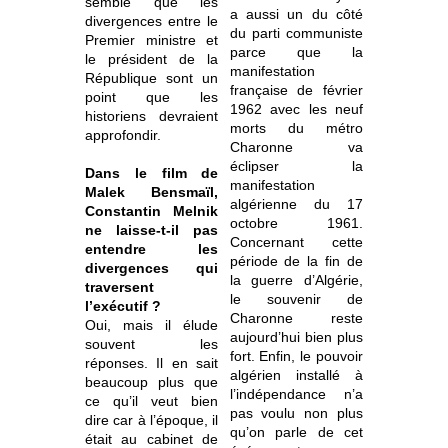
semble que les
a aussi un du côté
divergences entre le
du parti communiste
Premier ministre et
parce que la
le président de la
manifestation
République sont un
française de février
point que les
1962 avec les neuf
historiens devraient
morts du métro
approfondir.
Charonne va
éclipser la
Dans le film de
manifestation
Malek Bensmaïl,
algérienne du 17
Constantin Melnik
octobre 1961.
ne laisse-t-il pas
Concernant cette
entendre les
période de la fin de
divergences qui
la guerre d’Algérie,
traversent
le souvenir de
l’exécutif ?
Charonne reste
Oui, mais il élude
aujourd’hui bien plus
souvent les
fort. Enfin, le pouvoir
réponses. Il en sait
algérien installé à
beaucoup plus que
l’indépendance n’a
ce qu’il veut bien
pas voulu non plus
dire car à l’époque, il
qu’on parle de cet
était au cabinet de