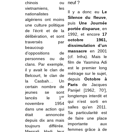
chinois ou
neuf ?
vietnamiens, les
Il y a donc eu
Le
nationalistes
Silence du fleuve
,
algériens ont moins
puis
Une Journée
une culture politique
portée disparue
, en
de l’écrit et de la
1992, et encore
17
délibération, et sont
octobre 1961,
traversés par
dissimulation d’un
beaucoup
massacre
en 2001
d’oppositions de
(cf. Infra). Mais le
personnes ou de
film de Yasmina Adi
clans. Par exemple,
est le premier long
il y avait le clan de
métrage sur le sujet,
Belcourt, le clan de
depuis
Octobre à
la Casbah… Un
Paris
de Jacques
certain nombre de
Panijel [1962, 70’],
jeunes se sont
longtemps interdit et
er
lancés le 1
qui n’est sorti en
novembre 1954
salles qu’en 2011.
dans une action qui
Sa particularité est
était annoncée
de faire une place
depuis dix ans mais
importante aux
toujours différée.
femmes grâce à de
Messali Hadj leur