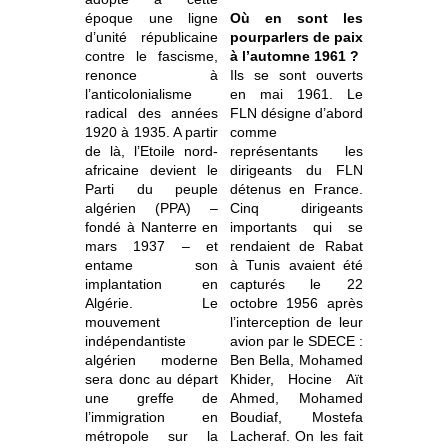
époque une ligne
Où en sont les
d’unité républicaine
pourparlers de paix
contre le fascisme,
à l’automne 1961 ?
renonce à
Ils se sont ouverts
l’anticolonialisme
en mai 1961. Le
radical des années
FLN désigne d’abord
1920 à 1935. A partir
comme
de là, l’Etoile nord-
représentants les
africaine devient le
dirigeants du FLN
Parti du peuple
détenus en France.
algérien (PPA) –
Cinq dirigeants
fondé à Nanterre en
importants qui se
mars 1937 – et
rendaient de Rabat
entame son
à Tunis avaient été
implantation en
capturés le 22
Algérie. Le
octobre 1956 après
mouvement
l’interception de leur
indépendantiste
avion par le SDECE :
algérien moderne
Ben Bella, Mohamed
sera donc au départ
Khider, Hocine Aït
une greffe de
Ahmed, Mohamed
l’immigration en
Boudiaf, Mostefa
métropole sur la
Lacheraf. On les fait