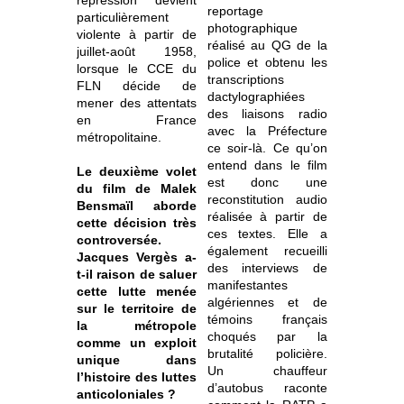
répression devient
reportage
particulièrement
photographique
violente à partir de
réalisé au QG de la
juillet-août 1958,
police et obtenu les
lorsque le CCE du
transcriptions
FLN décide de
dactylographiées
mener des attentats
des liaisons radio
en France
avec la Préfecture
métropolitaine.
ce soir-là. Ce qu’on
entend dans le film
Le deuxième volet
est donc une
du film de Malek
reconstitution audio
Bensmaïl aborde
réalisée à partir de
cette décision très
ces textes. Elle a
controversée.
également recueilli
Jacques Vergès a-
des interviews de
t-il raison de saluer
manifestantes
cette lutte menée
algériennes et de
sur le territoire de
témoins français
la métropole
choqués par la
comme un exploit
brutalité policière.
unique dans
Un chauffeur
l’histoire des luttes
d’autobus raconte
anticoloniales ?