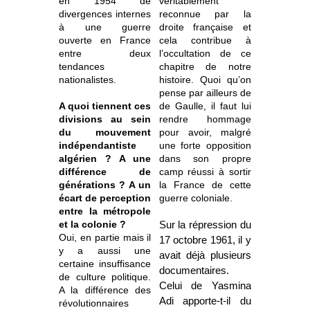
en 1954 de
véritablement
divergences internes
reconnue par la
à une guerre
droite française et
ouverte en France
cela contribue à
entre deux
l’occultation de ce
tendances
chapitre de notre
nationalistes.
histoire. Quoi qu’on
pense par ailleurs de
A quoi tiennent ces
de Gaulle, il faut lui
divisions au sein
rendre hommage
du mouvement
pour avoir, malgré
indépendantiste
une forte opposition
algérien ? A une
dans son propre
différence de
camp réussi à sortir
générations ? A un
la France de cette
écart de perception
guerre coloniale.
entre la métropole
et la colonie ?
Sur la répression du
Oui, en partie mais il
17 octobre 1961, il y
y a aussi une
avait déjà plusieurs
certaine insuffisance
documentaires.
de culture politique.
Celui de Yasmina
A la différence des
Adi apporte-t-il du
révolutionnaires