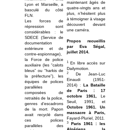
maintenant âgés de
Lyon et Marseille, a
quatre-vingts ans et
basculé du côté
plus, n’hésitent plus
FLN.
à témoigner à visage
Les forces de
découvert devant
répression sont
une caméra.
considérables : le
SDECE (Service de
Propos recueillis
documentation
par Eva Ségal,
extérieure et de
juillet 2014.
contre-espionnage),
la Force de police
1
En libre accès sur
auxiliaire (les “calots
Dailymotion.
bleus” ou “harkis de
2
De Jean-Luc
la préfecture”), les
Einaudi (1951-
équipes de polices
2014) :
La Bataille
parallèles
de Paris : 17
composées de
octobre 1961,
Le
retraités de la police,
Seuil, 1991, et
genres d’escadrons
Octobre 1961. Un
de la mort. Papon
massacre à Paris,
avait recyclé dans
Fayard-Pluriel, 2011.
ces polices
3
Paris 1961 : les
parallèles des
Algériens, la