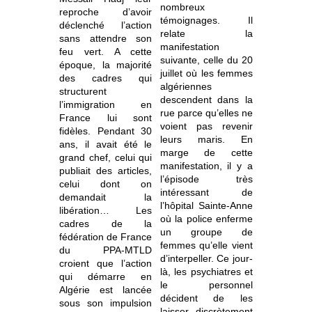
nombreux
reproche d’avoir
témoignages. Il
déclenché l’action
relate la
sans attendre son
manifestation
feu vert. A cette
suivante, celle du 20
époque, la majorité
juillet où les femmes
des cadres qui
algériennes
structurent
descendent dans la
l’immigration en
rue parce qu’elles ne
France lui sont
voient pas revenir
fidèles. Pendant 30
leurs maris. En
ans, il avait été le
marge de cette
grand chef, celui qui
manifestation, il y a
publiait des articles,
l’épisode très
celui dont on
intéressant de
demandait la
l’hôpital Sainte-Anne
libération… Les
où la police enferme
cadres de la
un groupe de
fédération de France
femmes qu’elle vient
du PPA-MTLD
d’interpeller. Ce jour-
croient que l’action
là, les psychiatres et
qui démarre en
le personnel
Algérie est lancée
décident de les
sous son impulsion
laisser discrètement