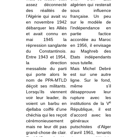
assez déconnecté
algérien qui resterait
des réalités de
sous influence
l’Algérie qui avait vu
française. Un peu
en novembre 1942
sur le modèle de
débarquer les Alliés
l’indépendance en
et avait connu en
partie factice
mai 1945 la
accordée au Maroc
répression sanglante
en 1956, il envisage
du Constantinois.
au Maghreb des
Entre 1943 et 1954,
Etats indépendants
la direction
sous tutelle.
messaliste du parti
Mais Michel Debré
qui porte alors le
est sur une autre
nom de PPA-MTLD
ligne. Sur le fond,
déçoit ses militants.
même s’il
Lorsqu’ils viennent
désapprouve leur
voir leur leader, ils
rupture avec les
e
voient un barbu en
institutions de la V
djellaba coiffé d’une
République, il est
chéchia qui les reçoit
d’accord avec les
cérémonieusement
généraux
mais ne leur dit pas
putschistes d’Alger
grand-chose de clair.
d’avril 1961, tenants