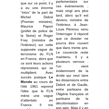
parlementaire sur
que sur ce point, il y
ces événements ;
a eu une énorme
mais vingt ans plus
“intox” de la part de
tard, alors qu’il est
Michel Debré
devenu ministre de
(Premier ministre),
l’Intérieur, à Jean-
Maurice Papon
Louis Péninou venu
(préfet de police de
l’interroger il répond
la Seine) et Roger
que ce dossier ne
Frey (ministre de
pourra être rouvert
l’Intérieur) sur cette
que dans trente ans.
supposée vague de
Le couvercle reste
terrorisme du FLN
maintenu. Il y a
en France, alors que
plusieurs verrous :
ce sont leurs actions
l’un vient
répressives qui se
évidemment de la
multiplient. Avec
droite qui veut taire
succès puisque
Le
les dissensions entre
Monde
au cours de
Debré et de Gaulle,
l’été 1961 reprend
entre partisans de
l’idée que le FLN
l’Algérie française et
mène une vague
partisans de la
d’attentats en
décolonisation en
France. Il me
son sein. Mais il y en