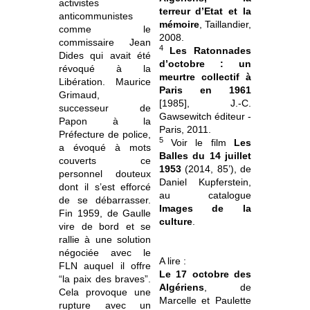
activistes
terreur d’Etat et la
anticommunistes
mémoire
, Taillandier,
comme le
2008.
commissaire Jean
4
Les Ratonnades
Dides qui avait été
d’octobre : un
révoqué à la
meurtre collectif à
Libération. Maurice
Paris en 1961
Grimaud,
[1985], J.-C.
successeur de
Gawsewitch éditeur -
Papon à la
Paris, 2011.
Préfecture de police,
5
Voir le film
Les
a évoqué à mots
Balles du 14 juillet
couverts ce
1953
(2014, 85’), de
personnel douteux
Daniel Kupferstein,
dont il s’est efforcé
au catalogue
de se débarrasser.
Images de la
Fin 1959, de Gaulle
culture
.
vire de bord et se
rallie à une solution
négociée avec le
A lire :
FLN auquel il offre
Le 17 octobre des
“la paix des braves”.
Algériens
, de
Cela provoque une
Marcelle et Paulette
rupture avec un