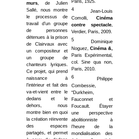
Paris, 1925.
murs
, de Julien
4
Sallé, nous montre
Jean-Louis
le processus de
Comolli,
Cinéma
travail d’un groupe
contre spectacle
,
de personnes
Verdier, Paris, 2009.
détenues à la prison
5
Dominique
de Clairvaux avec
Noguez,
Cinéma &,
un compositeur et
Paris Expérimental,
un groupe de
col. Sine qua non,
chanteurs lyriques.
Paris, 2010.
Ce projet, qui prend
6
naissance à
Philippe
l’intérieur et fait des
Combessie,
va-et-vient entre le
“
Durkheim,
dedans et le
Fauconnet et
dehors, nous
Foucault. Étayer
montre bien en quoi
une perspective
la création réinvente
abolitionniste à
des espaces
l’heure de la
partagés, et permet
mondialisation des