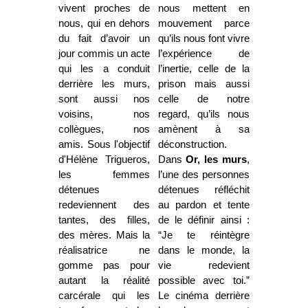
vivent proches de
nous mettent en
nous, qui en dehors
mouvement parce
du fait d’avoir un
qu’ils nous font vivre
jour commis un acte
l’expérience de
qui les a conduit
l’inertie, celle de la
derrière les murs,
prison mais aussi
sont aussi nos
celle de notre
voisins, nos
regard, qu’ils nous
collègues, nos
amènent à sa
amis. Sous l'objectif
déconstruction.
d'Hélène Trigueros,
Dans
Or, les murs
,
les femmes
l’une des personnes
détenues
détenues réfléchit
redeviennent des
au pardon et tente
tantes, des filles,
de le définir ainsi :
des mères. Mais la
“Je te réintègre
réalisatrice ne
dans le monde, la
gomme pas pour
vie redevient
autant la réalité
possible avec toi.”
carcérale qui les
Le cinéma derrière