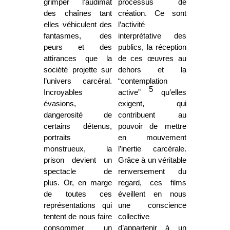
grimper l’audimat
processus de
des chaînes tant
création. Ce sont
elles véhiculent des
l’activité
fantasmes, des
interprétative des
peurs et des
publics, la réception
attirances que la
de ces œuvres au
société projette sur
dehors et la
l’univers carcéral.
“contemplation
5
Incroyables
active”
qu’elles
évasions,
exigent, qui
dangerosité de
contribuent au
certains détenus,
pouvoir de mettre
portraits
en mouvement
monstrueux, la
l’inertie carcérale.
prison devient un
Grâce à un véritable
spectacle de
renversement du
plus. Or, en marge
regard, ces films
de toutes ces
éveillent en nous
représentations qui
une conscience
tentent de nous faire
collective
consommer un
d’appartenir à un