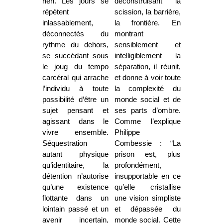
rien. Les jours se
déconstruisant la
répètent
scission, la barrière,
inlassablement,
la frontière. En
déconnectés du
montrant
rythme du dehors,
sensiblement et
se succédant sous
intelligiblement la
le joug du tempo
séparation, il réunit,
carcéral qui arrache
et donne à voir toute
l’individu à toute
la complexité du
possibilité d’être un
monde social et de
sujet pensant et
ses parts d’ombre.
agissant dans le
Comme l’explique
vivre ensemble.
Philippe
Séquestration
Combessie : “L
a
autant physique
prison est, plus
qu’identitaire, la
profondément,
détention n’autorise
insupportable en ce
qu’une existence
qu’elle cristallise
flottante dans un
une vision simpliste
lointain passé et un
et dépassée du
avenir incertain,
monde social. Cette