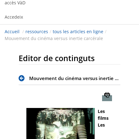
accès VàD
Accedeix
Accueil
/
ressources
/
tous les articles en ligne
/
Mouvement du cinéma versus inertie carcérale
Editor de continguts
Mouvement du cinéma versus inertie carcérale
Imprimer
Les
films
Les