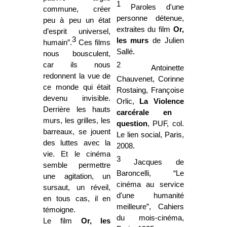
1
Paroles d'une
commune, créer
personne détenue,
peu à peu un état
extraites du film
Or,
d’esprit universel,
3
les murs
de Julien
humain”.
Ces films
Sallé.
nous bousculent,
car ils nous
2
Antoinette
redonnent la vue de
Chauvenet, Corinne
ce monde qui était
Rostaing, Françoise
devenu invisible.
Orlic,
La Violence
Derrière les hauts
carcérale en
murs, les grilles, les
question
, PUF, col.
barreaux, se jouent
Le lien social, Paris,
des luttes avec la
2008.
vie. Et le cinéma
3
Jacques de
semble permettre
Baroncelli, “Le
une agitation, un
cinéma au service
sursaut, un réveil,
d'une humanité
en tous cas, il en
meilleure”, Cahiers
témoigne.
du mois-cinéma,
Le
film
Or, les