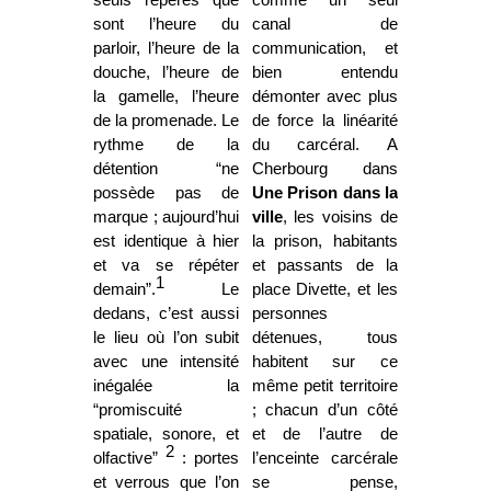
sont l’heure du
canal de
parloir, l’heure de la
communication, et
douche, l’heure de
bien entendu
la gamelle, l’heure
démonter avec plus
de la promenade. Le
de force la linéarité
rythme de la
du carcéral. A
détention “ne
Cherbourg dans
possède pas de
Une Prison dans la
marque ; aujourd’hui
ville
, les voisins de
est identique à hier
la prison, habitants
et va se répéter
et passants de la
1
demain”.
Le
place Divette, et les
dedans, c’est aussi
personnes
le lieu où l’on subit
détenues, tous
avec une intensité
habitent sur ce
inégalée la
même petit territoire
“promiscuité
; chacun d’un côté
spatiale, sonore, et
et de l’autre de
2
olfactive”
: portes
l’enceinte carcérale
et verrous que l’on
se pense,