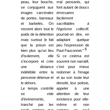
peau, leur bouche,
mal pensants, qui
se conjuguent aux
font autant de
boucs
images carcérales
émissaires
de portes, barreaux
facilement
et barbelés. On
sacrifiables à
ressent alors tout le
l’égoïsme collectif
,
poids de la détention
pourrait-on dire, en
mais surtout le fait
adaptant quelque
que la prison est
peu l’expression de
6
bien plus qu'un lieu
Paul Fauconnet.”
d’isolement, elle
Si ce cinéma est
s'incorpore et crée
souvent non narratif,
une distance
c’est pour mieux
indélébile entre la
redonner à l’image
personne détenue et
et au son toute leur
le dehors.
densité, leur poésie,
Le temps contrôlé
appeler à une
se vide
attention de leur
d’événements,
existence pour elle-
tranché par les
même et non
seuls repères que
comme un seul