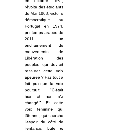
en octobre 1961,
révolte des étudiants
de Mai 1968, victoire
démocratique au
Portugal en 1974,
printemps arabes de
2011
­
─
un
enchaînement de
mouvements de
Libération des
peuples qui devrait
rassurer cette voix
apeurée ? Pas tout à
fait puisque la voix
poursuit : “C’était
hier et rien n’a
changé.” Et cette
voix féminine qui
tâtonne, qui cherche
l’espoir du côté de
l’enfance, bute
in