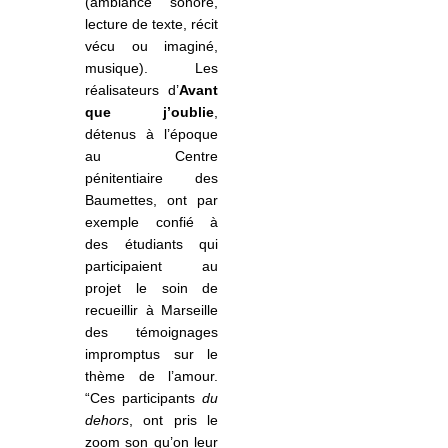
(ambiance sonore,
lecture de texte, récit
vécu ou imaginé,
musique). Les
réalisateurs d’
Avant
que j’oublie
,
détenus à l’époque
au Centre
pénitentiaire des
Baumettes, ont par
exemple confié à
des étudiants qui
participaient au
projet le soin de
recueillir à Marseille
des témoignages
impromptus sur le
thème de l’amour.
“Ces participants
du
dehors
, ont pris le
zoom son qu’on leur