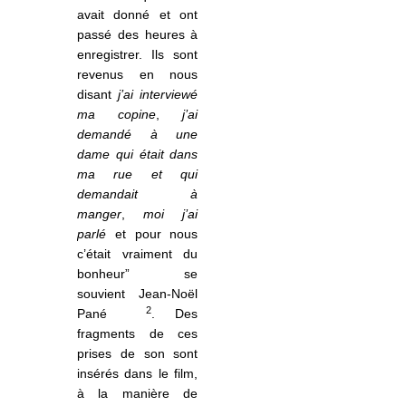
avait donné et ont
passé des heures à
enregistrer. Ils sont
revenus en nous
disant
j’ai interviewé
ma copine
,
j’ai
demandé à une
dame qui était dans
ma rue et qui
demandait à
manger
,
moi j’ai
parlé
et pour nous
c’était vraiment du
bonheur” se
souvient Jean-Noël
2
Pané
. Des
fragments de ces
prises de son sont
insérés dans le film,
à
la mani
ère de