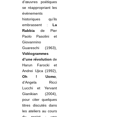
d’œuvres poétiques
se réappropriant les
évènements
historiques qu’ils
embrassent :
La
Rabbia
de Pier
Paolo Pasolini et
Giovannino
Guareschi (1963),
Vidéogrammes
d’une révolution
de
Harun Farocki et
Andrei Ujica (1992),
Oh ! Uomo
,
d’Angela Ricci
Lucchi et Yervant
Gianikian (2004),
pour citer quelques
titres discutés dans
les ateliers au cours
du projet ; une