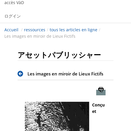
accès VàD
ログイン
Accueil
/
ressources
/
tous les articles en ligne
/
Les images en miroir de Lieux Fictifs
アセットパブリッシャー
Les images en miroir de Lieux Fictifs
Imprimer
Conçu
et