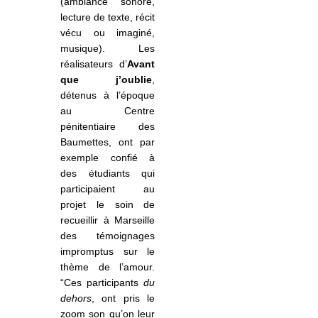
(ambiance sonore,
lecture de texte, récit
vécu ou imaginé,
musique). Les
réalisateurs d’
Avant
que j’oublie
,
détenus à l’époque
au Centre
pénitentiaire des
Baumettes, ont par
exemple confié à
des étudiants qui
participaient au
projet le soin de
recueillir à Marseille
des témoignages
impromptus sur le
thème de l’amour.
“Ces participants
du
dehors
, ont pris le
zoom son qu’on leur