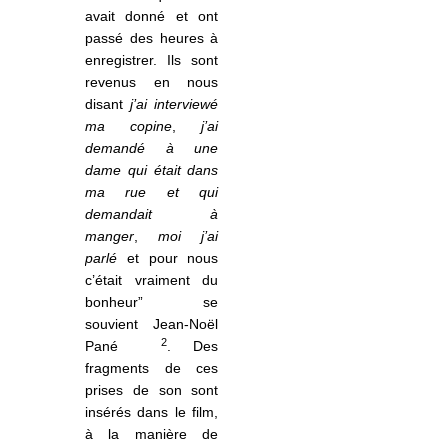
avait donné et ont
passé des heures à
enregistrer. Ils sont
revenus en nous
disant
j’ai interviewé
ma copine
,
j’ai
demandé à une
dame qui était dans
ma rue et qui
demandait à
manger
,
moi j’ai
parlé
et pour nous
c’était vraiment du
bonheur” se
souvient Jean-Noël
2
Pané
. Des
fragments de ces
prises de son sont
insérés dans le film,
à
la mani
ère de