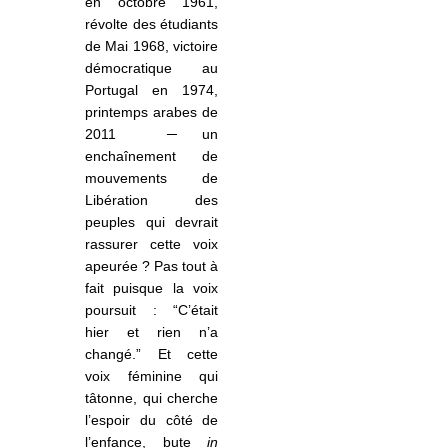
en octobre 1961,
révolte des étudiants
de Mai 1968, victoire
démocratique au
Portugal en 1974,
printemps arabes de
2011
­
─
un
enchaînement de
mouvements de
Libération des
peuples qui devrait
rassurer cette voix
apeurée ? Pas tout à
fait puisque la voix
poursuit : “C’était
hier et rien n’a
changé.” Et cette
voix féminine qui
tâtonne, qui cherche
l’espoir du côté de
l’enfance, bute
in