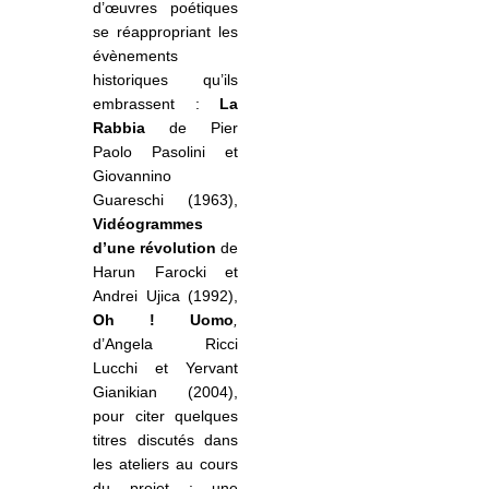
d’œuvres poétiques
se réappropriant les
évènements
historiques qu’ils
embrassent :
La
Rabbia
de Pier
Paolo Pasolini et
Giovannino
Guareschi (1963),
Vidéogrammes
d’une révolution
de
Harun Farocki et
Andrei Ujica (1992),
Oh ! Uomo
,
d’Angela Ricci
Lucchi et Yervant
Gianikian (2004),
pour citer quelques
titres discutés dans
les ateliers au cours
du projet ; une