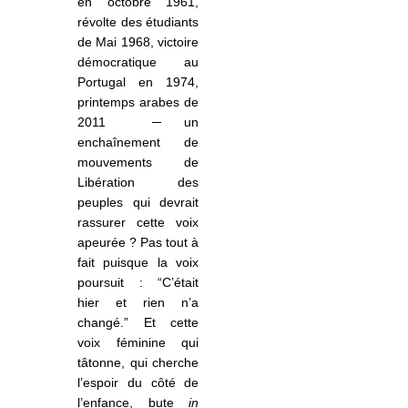
en octobre 1961,
révolte des étudiants
de Mai 1968, victoire
démocratique au
Portugal en 1974,
printemps arabes de
2011
­
─
un
enchaînement de
mouvements de
Libération des
peuples qui devrait
rassurer cette voix
apeurée ? Pas tout à
fait puisque la voix
poursuit : “C’était
hier et rien n’a
changé.” Et cette
voix féminine qui
tâtonne, qui cherche
l’espoir du côté de
l’enfance, bute
in