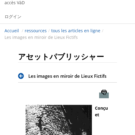
accès VàD
ログイン
Accueil
/
ressources
/
tous les articles en ligne
/
Les images en miroir de Lieux Fictifs
アセットパブリッシャー
Les images en miroir de Lieux Fictifs
Imprimer
Conçu
et