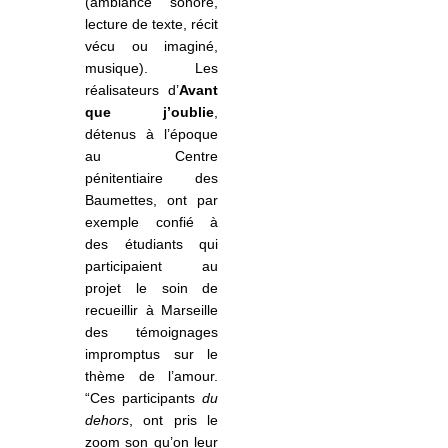
(ambiance sonore,
lecture de texte, récit
vécu ou imaginé,
musique). Les
réalisateurs d’
Avant
que j’oublie
,
détenus à l’époque
au Centre
pénitentiaire des
Baumettes, ont par
exemple confié à
des étudiants qui
participaient au
projet le soin de
recueillir à Marseille
des témoignages
impromptus sur le
thème de l’amour.
“Ces participants
du
dehors
, ont pris le
zoom son qu’on leur