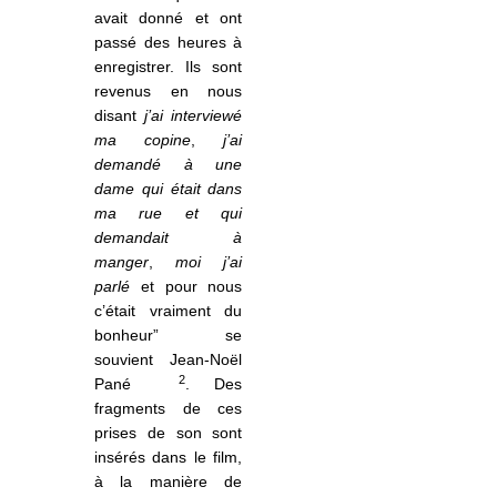
avait donné et ont
passé des heures à
enregistrer. Ils sont
revenus en nous
disant
j’ai interviewé
ma copine
,
j’ai
demandé à une
dame qui était dans
ma rue et qui
demandait à
manger
,
moi j’ai
parlé
et pour nous
c’était vraiment du
bonheur” se
souvient Jean-Noël
2
Pané
. Des
fragments de ces
prises de son sont
insérés dans le film,
à
la mani
ère de