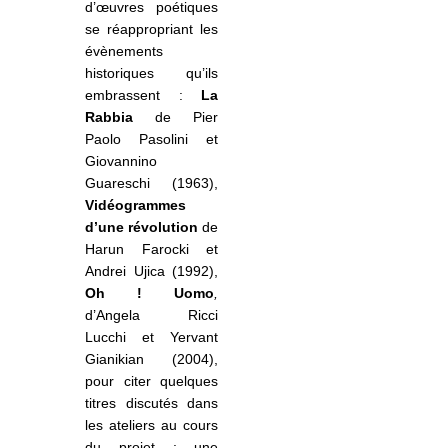
d’œuvres poétiques
se réappropriant les
évènements
historiques qu’ils
embrassent :
La
Rabbia
de Pier
Paolo Pasolini et
Giovannino
Guareschi (1963),
Vidéogrammes
d’une révolution
de
Harun Farocki et
Andrei Ujica (1992),
Oh ! Uomo
,
d’Angela Ricci
Lucchi et Yervant
Gianikian (2004),
pour citer quelques
titres discutés dans
les ateliers au cours
du projet ; une