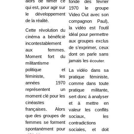
alors de filmer ce
fonde dès février
qui est, pour agir sur
1970 le groupe
le développement
Video Out avec son
de la réalité.
compagnon Paul),
la vidéo est l’outil
Cette révolution du
idéal
pour permettre
cinéma a bénéficié
aux groupes exclus
incontestablement
de s’exprimer, ceux
aux femmes.
dont on parle sans
Moment fort du
jamais les
écouter.
militantisme
politique et
La vidéo dans sa
féministe, les
pratique féministe,
années 1970
comme dans toute
représentent un
pratique militante,
moment clé pour les
sert donc à analyser
cinéastes
et à mettre en
françaises. Alors
valeur les conflits
que des groupes de
sociaux, les
femmes se forment
contradictions
spontanément pour
sociales, et
doit