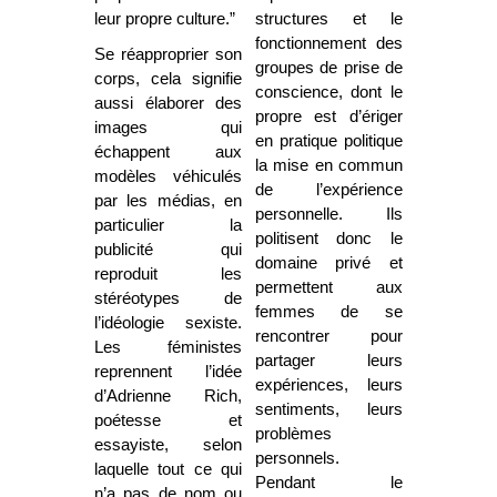
leur propre culture.”
structures et le
fonctionnement des
Se réapproprier son
groupes de prise de
corps, cela signifie
conscience, dont le
aussi élaborer des
propre est d’ériger
images qui
en pratique politique
échappent aux
la mise en commun
modèles véhiculés
de l’expérience
par les médias, en
personnelle. Ils
particulier la
politisent donc le
publicité qui
domaine privé et
reproduit les
permettent aux
stéréotypes de
femmes de se
l’idéologie sexiste.
rencontrer pour
Les féministes
partager leurs
reprennent l’idée
expériences, leurs
d’Adrienne Rich,
sentiments, leurs
poétesse et
problèmes
essayiste, selon
personnels.
laquelle tout ce qui
Pendant le
n’a pas de nom ou