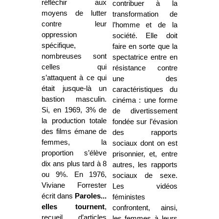
réfléchir aux
contribuer à la
moyens de lutter
transformation de
contre leur
l’homme et de la
oppression
société.
Elle doit
spécifique,
faire en sorte que la
nombreuses sont
spectatrice entre en
celles qui
résistance contre
s’attaquent à ce qui
une des
était jusque-là un
caractéristiques du
bastion masculin.
cinéma : une forme
Si, en 1969, 3% de
de divertissement
la production totale
fondée sur l’évasion
des films émane de
des rapports
femmes, la
sociaux dont on est
proportion s’élève
prisonnier, et, entre
dix ans plus tard à 8
autres, les rapports
ou 9%. En 1976,
sociaux de sexe.
Viviane Forrester
Les vidéos
écrit dans
Paroles...
féministes
elles tournent
,
confrontent, ainsi,
recueil d’articles
les femmes à leurs