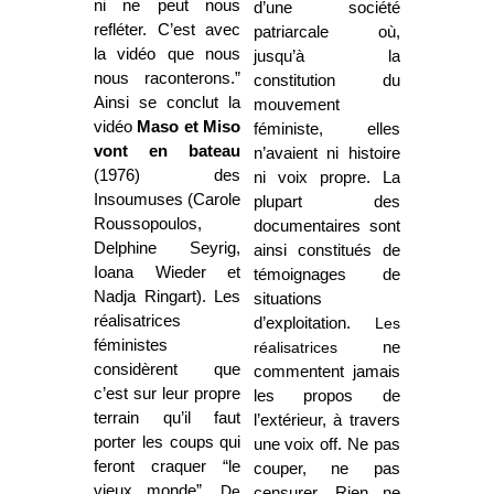
ni ne peut nous
d’une société
refléter. C’est avec
patriarcale où,
la vidéo que nous
jusqu’à la
nous raconterons.”
constitution du
Ainsi se conclut la
mouvement
vidéo
Maso et Miso
féministe, elles
vont en bateau
n’avaient ni histoire
(1976) des
ni voix propre. La
Insoumuses (Carole
plupart des
Roussopoulos,
documentaires sont
Delphine Seyrig,
ainsi constitués de
Ioana Wieder et
témoignages de
Nadja Ringart). Les
situations
réalisatrices
d’exploitation.
Les
féministes
réalisatrices
ne
considèrent que
commentent jamais
c’est sur leur propre
les propos de
terrain qu’il faut
l’extérieur, à travers
porter les coups qui
une voix off. Ne pas
feront craquer “le
couper, ne pas
vieux monde”.
De
censurer. Rien ne