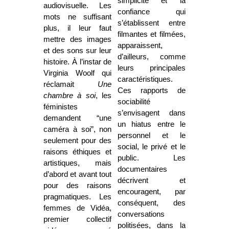
simplicité et la
audiovisuelle. Les
confiance qui
mots ne suffisant
s’établissent entre
plus, il leur faut
filmantes et filmées,
mettre des images
apparaissent,
et des sons sur leur
d’ailleurs, comme
histoire.
À
l’instar de
leurs principales
Virginia Woolf qui
caractéristiques.
réclamait
Une
Ces rapports de
chambre à soi
, les
sociabilité
féministes
s’envisagent dans
demandent “une
un hiatus entre le
caméra à soi”, non
personnel et le
seulement pour des
social, le privé et le
raisons éthiques et
public. Les
artistiques, mais
documentaires
d’abord et avant tout
décrivent et
pour des raisons
encouragent, par
pragmatiques. Les
conséquent, des
femmes de Vidéa,
conversations
premier collectif
politisées, dans la