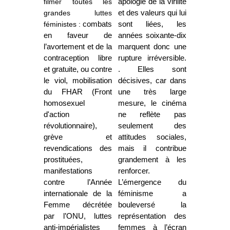
filmer toutes les
apologie de la virilité
grandes luttes
et des valeurs qui lui
féministes :
combats
sont liées, les
en faveur de
années soixante-dix
l’avortement et de la
marquent donc une
contraception libre
rupture irréversible.
et gratuite, ou contre
. Elles sont
le viol, mobilisation
décisives, car dans
du FHAR (Front
une très large
homosexuel
mesure, le cinéma
d'action
ne reflète pas
révolutionnaire),
seulement des
grève et
attitudes sociales,
revendications des
mais il contribue
prostituées,
grandement à les
manifestations
renforcer.
contre l’Année
L’émergence du
internationale de la
féminisme a
Femme décrétée
bouleversé la
par l’ONU, luttes
représentation des
anti-impérialistes
femmes à l’écran