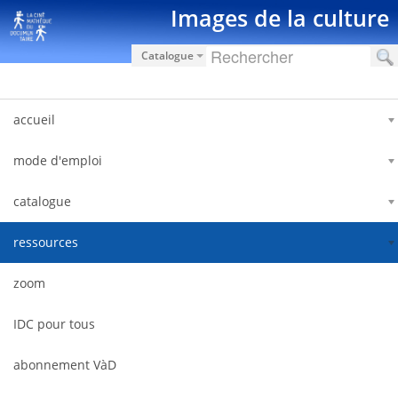
Saut au contenu
Images de la culture
Catalogue
accueil
mode d'emploi
catalogue
ressources
zoom
IDC pour tous
abonnement VàD