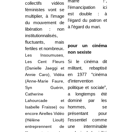
marre !”,
collectifs vidéos
l’émancipation ici
féministes vont se
est double : à
multiplier,
à l’image
l’égard du patron et
du mouvement de
à l’égard du mari.
libération : non
institutionnalisés,
fluctuants, mais
pour un cinéma
fertiles et nombreux
.
non sexiste
L
es Insoumuses,
Les Cent Fleurs
Si le cinéma dit
(Danielle Jaeggi et
militant, rebaptisé
Annie Caro), Vidéa
en 1977 “cinéma
(Anne-Marie Faure,
d’intervention
Syn Guérin,
politique et sociale”,
Catherine
a longtemps été
Lahourcade et
dominé par les
Isabelle Fraisse) ou
hommes, se
encore Airelles Vidéo
présentant pour
(Hélène Lioult)
l’essentiel comme
entreprennent de
une interminable