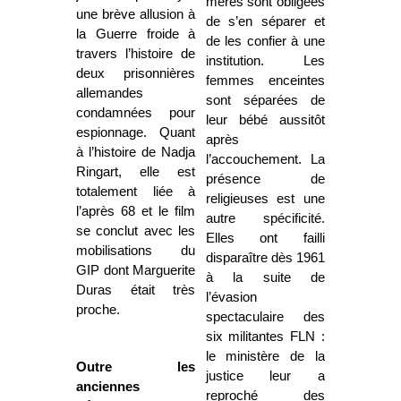
mères sont obligées
une brève allusion à
de s’en séparer et
la Guerre froide à
de les confier à une
travers l’histoire de
institution. Les
deux prisonnières
femmes enceintes
allemandes
sont séparées de
condamnées pour
leur bébé aussitôt
espionnage. Quant
après
à l’histoire de Nadja
l’accouchement. La
Ringart, elle est
présence de
totalement liée à
religieuses est une
l’après 68 et le film
autre spécificité.
se conclut avec les
Elles ont failli
mobilisations du
disparaître dès 1961
GIP dont Marguerite
à la suite de
Duras était très
l’évasion
proche.
spectaculaire des
six militantes FLN :
le ministère de la
Outre les
justice leur a
anciennes
reproché des