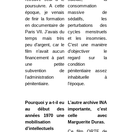
poursuivre. A cette
consommation
époque, je venais
massive de
de finir la formation
sédatifs, les
en documentaire de
perturbations des
Paris VII. J’avais du
cycles menstruels
temps mais très
et les insomnies.
peu d’argent, car le
C’est une manière
film n’avait aucun
d’objectiver le
financement à part
regard sur la
une petite
condition
subvention de
pénitentiaire assez
l'administration
inhabituelle à
pénitentiaire.
l’époque.
Pourquoi y a-t-il eu
L’autre archive INA
au début des
importante, c’est
années 1970 une
celle avec
mobilisation
Marguerite Duras.
d’intellectuels
Ce film ORTF de