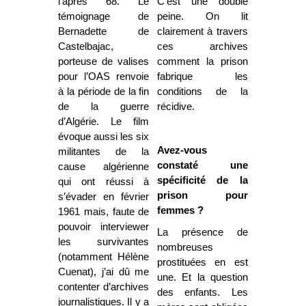
l’après 68. Le
C’est une double
témoignage de
peine. On lit
Bernadette de
clairement à travers
Castelbajac,
ces archives
porteuse de valises
comment la prison
pour l’OAS renvoie
fabrique les
à la période de la fin
conditions de la
de la guerre
récidive.
d’Algérie. Le film
évoque aussi les six
Avez-vous
militantes de la
constaté une
cause algérienne
spécificité de la
qui ont réussi à
prison pour
s’évader en février
femmes ?
1961 mais, faute de
pouvoir interviewer
La présence de
les survivantes
nombreuses
(notamment Hélène
prostituées en est
Cuenat), j’ai dû me
une. Et la question
contenter d’archives
des enfants. Les
journalistiques. Il y a