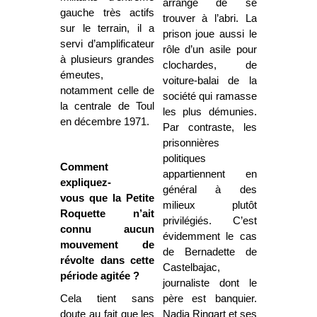
arrange de se
gauche très actifs
trouver à l’abri. La
sur le terrain, il a
prison joue aussi le
servi d’amplificateur
rôle d’un asile pour
à plusieurs grandes
clochardes, de
émeutes,
voiture-balai de la
notamment celle de
société qui ramasse
la centrale de Toul
les plus démunies.
en décembre 1971.
Par contraste, les
prisonnières
politiques
Comment
appartiennent en
expliquez-
général à des
vous que la Petite
milieux plutôt
Roquette n’ait
privilégiés. C’est
connu aucun
évidemment le cas
mouvement de
de Bernadette de
révolte dans cette
Castelbajac,
période agitée ?
journaliste dont le
Cela tient sans
père est banquier.
doute au fait que les
Nadja Ringart et ses