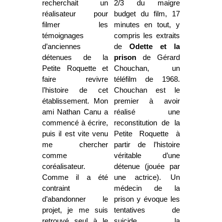
recherchait un
2/3 du maigre
réalisateur pour
budget du film, 17
filmer les
minutes en tout, y
témoignages
compris les extraits
d’anciennes
de
Odette et la
détenues de la
prison
de Gérard
Petite Roquette et
Chouchan, un
faire revivre
téléfilm de 1968.
l’histoire de cet
Chouchan est le
établissement. Mon
premier à avoir
ami Nathan Canu a
réalisé une
commencé à écrire,
reconstitution de la
puis il est vite venu
Petite Roquette à
me chercher
partir de l’histoire
comme
véritable d’une
coréalisateur.
détenue (jouée par
Comme il a été
une actrice). Un
contraint
médecin de la
d’abandonner le
prison y évoque les
projet, je me suis
tentatives de
retrouvé seul à le
suicide, la