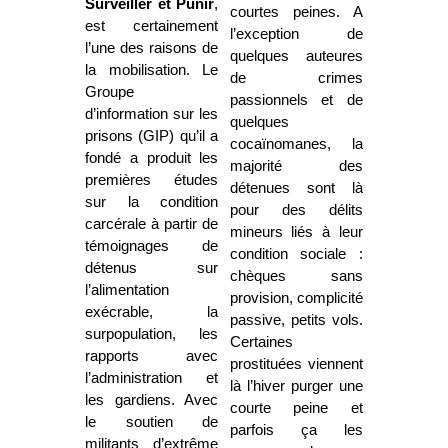
Surveiller et Punir
,
courtes peines. A
est certainement
l’exception de
l’une des raisons de
quelques auteures
la mobilisation. Le
de crimes
Groupe
passionnels et de
d’information sur les
quelques
prisons (GIP) qu’il a
cocaïnomanes, la
fondé a produit les
majorité des
premières études
détenues sont là
sur la condition
pour des délits
carcérale à partir de
mineurs liés à leur
témoignages de
condition sociale :
détenus sur
chèques sans
l’alimentation
provision, complicité
exécrable, la
passive, petits vols.
surpopulation, les
Certaines
rapports avec
prostituées viennent
l’administration et
là l’hiver purger une
les gardiens. Avec
courte peine et
le soutien de
parfois ça les
militants d’extrême