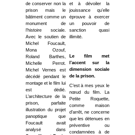
de conserver non la
et à dévoiler la
prison mais le
jouissance qu'elle
bâtiment comme un
éprouve à exercer
monument de
un pouvoir de
l’histoire sociale.
sanction quasi
Avec le soutien de
illimité.
Michel Foucault,
Mona Ozouf,
Le film met
Roland Barthes,
l’accent sur la
Michelle Perrot.
dimension sociale
Michel Vernes est
de la prison.
décédé pendant le
montage et le film lui
C’est à mes yeux le
est dédié.
nœud du film. La
L’architecture de la
Petite Roquette,
prison, parfaite
comme maison
illustration du projet
d’arrêt, ne concerne
panoptique que
que les détenues en
Foucault avait
préventive ou
analysé dans
condamnées à de