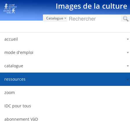
Saut au contenu
Images de la culture
Catalogue
accueil
mode d'emploi
catalogue
ressources
zoom
IDC pour tous
abonnement VàD