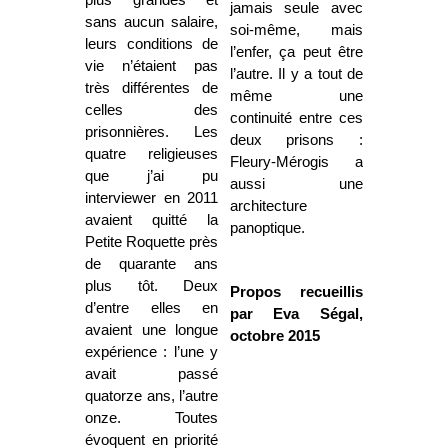
plus grandes et
jamais seule avec
sans aucun salaire,
soi-même, mais
leurs conditions de
l’enfer, ça peut être
vie n’étaient pas
l’autre. Il y a tout de
très différentes de
même une
celles des
continuité entre ces
prisonnières. Les
deux prisons :
quatre religieuses
Fleury-Mérogis a
que j’ai pu
aussi une
interviewer en 2011
architecture
avaient quitté la
panoptique.
Petite Roquette près
de quarante ans
plus tôt. Deux
Propos recueillis
d’entre elles en
par Eva Ségal,
avaient une longue
octobre 2015
expérience : l’une y
avait passé
quatorze ans, l’autre
onze. Toutes
évoquent en priorité