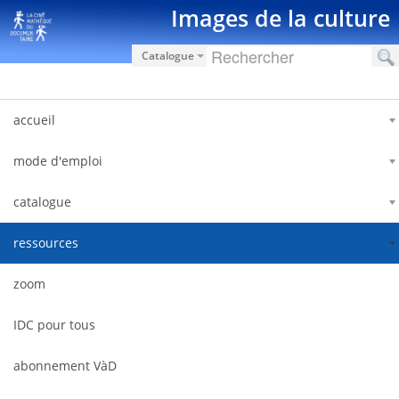
Saut au contenu
Images de la culture
Catalogue
accueil
mode d'emploi
catalogue
ressources
zoom
IDC pour tous
abonnement VàD