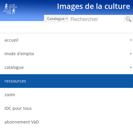
Saut au contenu
Images de la culture
Catalogue
accueil
mode d'emploi
catalogue
ressources
zoom
IDC pour tous
abonnement VàD