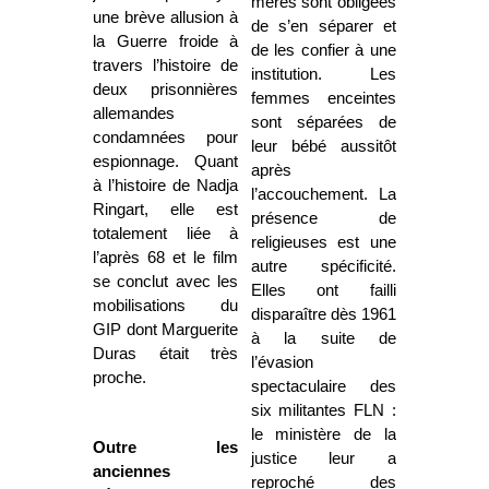
mères sont obligées
une brève allusion à
de s’en séparer et
la Guerre froide à
de les confier à une
travers l’histoire de
institution. Les
deux prisonnières
femmes enceintes
allemandes
sont séparées de
condamnées pour
leur bébé aussitôt
espionnage. Quant
après
à l’histoire de Nadja
l’accouchement. La
Ringart, elle est
présence de
totalement liée à
religieuses est une
l’après 68 et le film
autre spécificité.
se conclut avec les
Elles ont failli
mobilisations du
disparaître dès 1961
GIP dont Marguerite
à la suite de
Duras était très
l’évasion
proche.
spectaculaire des
six militantes FLN :
le ministère de la
Outre les
justice leur a
anciennes
reproché des