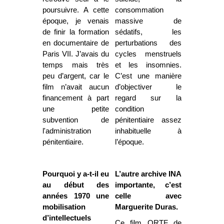
poursuivre. A cette
consommation
époque, je venais
massive de
de finir la formation
sédatifs, les
en documentaire de
perturbations des
Paris VII. J’avais du
cycles menstruels
temps mais très
et les insomnies.
peu d’argent, car le
C’est une manière
film n’avait aucun
d’objectiver le
financement à part
regard sur la
une petite
condition
subvention de
pénitentiaire assez
l'administration
inhabituelle à
pénitentiaire.
l’époque.
Pourquoi y a-t-il eu
L’autre archive INA
au début des
importante, c’est
années 1970 une
celle avec
mobilisation
Marguerite Duras.
d’intellectuels
Ce film ORTF de