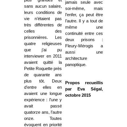
plus grandes et
jamais seule avec
sans aucun salaire,
soi-même, mais
leurs conditions de
l’enfer, ça peut être
vie n’étaient pas
l’autre. Il y a tout de
très différentes de
même une
celles des
continuité entre ces
prisonnières. Les
deux prisons :
quatre religieuses
Fleury-Mérogis a
que j’ai pu
aussi une
interviewer en 2011
architecture
avaient quitté la
panoptique.
Petite Roquette près
de quarante ans
plus tôt. Deux
Propos recueillis
d’entre elles en
par Eva Ségal,
avaient une longue
octobre 2015
expérience : l’une y
avait passé
quatorze ans, l’autre
onze. Toutes
évoquent en priorité