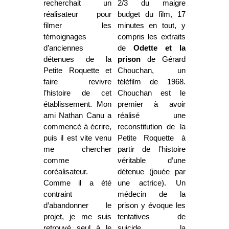
recherchait un
2/3 du maigre
réalisateur pour
budget du film, 17
filmer les
minutes en tout, y
témoignages
compris les extraits
d’anciennes
de
Odette et la
détenues de la
prison
de Gérard
Petite Roquette et
Chouchan, un
faire revivre
téléfilm de 1968.
l’histoire de cet
Chouchan est le
établissement. Mon
premier à avoir
ami Nathan Canu a
réalisé une
commencé à écrire,
reconstitution de la
puis il est vite venu
Petite Roquette à
me chercher
partir de l’histoire
comme
véritable d’une
coréalisateur.
détenue (jouée par
Comme il a été
une actrice). Un
contraint
médecin de la
d’abandonner le
prison y évoque les
projet, je me suis
tentatives de
retrouvé seul à le
suicide, la